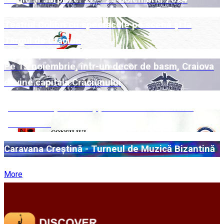
Teatrul Colibri cu spectacole pe scenă și la
Târgul de Crăciun
Pe 15 noiembrie, într-un decor de basm, Craiova
devine capitala Crăciunului
„Universuri paralele“, pe simezele Galeriilor
„Cromatic“
Caravana Creștină - Turneul de Muzică Bizantină
More