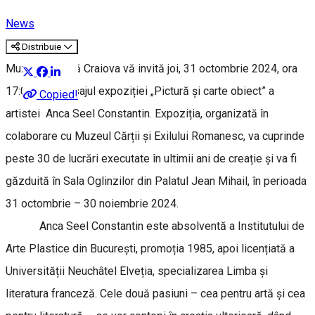
News
Distribuie
Muzeul de Artă Craiova vă invită joi, 31 octombrie 2024, ora
17:00, la vernisajul expoziției „Pictură și carte obiect” a
Copied!
artistei Anca Seel Constantin. Expoziția, organizată în
colaborare cu Muzeul Cărții și Exilului Romanesc, va cuprinde
peste 30 de lucrări executate în ultimii ani de creație și va fi
găzduită în Sala Oglinzilor din Palatul Jean Mihail, în perioada
31 octombrie – 30 noiembrie 2024.
Anca Seel Constantin este absolventă a Institutului de
Arte Plastice din București, promoția 1985, apoi licențiată a
Universității Neuchâtel Elveția, specializarea Limba și
literatura franceză. Cele două pasiuni – cea pentru artă și cea