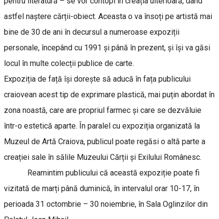
pentru literatură – se vor contopi în creația ulterioară, dând
astfel naștere cărții-obiect. Aceasta o va însoți pe artistă mai
bine de 30 de ani în decursul a numeroase expoziții
personale, începând cu 1991 și până în prezent, și își va găsi
locul în multe colecții publice de carte.
Expoziția de față își dorește să aducă în fața publicului
craiovean acest tip de exprimare plastică, mai puțin abordat în
zona noastă, care are propriul farmec și care se dezvăluie
într-o estetică aparte. În paralel cu expoziția organizată la
Muzeul de Artă Craiova, publicul poate regăsi o altă parte a
creației sale în sălile Muzeului Cărții și Exilului Românesc.
Reamintim publicului că această expoziție poate fi
vizitată de marți până duminică, în intervalul orar 10-17, în
perioada 31 octombrie – 30 noiembrie, în Sala Oglinzilor din