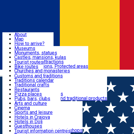
Sign In
Sign Up Free
Dolj & Craiova
About
Map
Attractions
How to arrive?
Recommendations
Museums
Tourist attractions
Monuments, statues
Routes
News
Castles, mansions, kulas
Architectural attractions
Tourist routes
Natural attractions, Protected areas
Bike routes
Customs, Traditions
Churches and monasteries
Română
Archaeological sites
Customs and traditions
Parks and gardens
Traditions calendar
Food & Drinks
Traditional crafts
Traditional cuisine
Restaurants
Wineries and vineyards
Pizza places
Leisure & Fun
Local manufacturers and traditional products
Pubs, bars, clubs
Cafes and teahouses
Arts and culture
Sweets and ice cream
Cinema
Accommodation
Fast-food
Sports and leisure
Horse riding
Hotels in Craiova
Swimming pools
Hotels in Dolj
Useful
Zoo
Guesthouses
Shopping, souvenirs, bookshops
Villas
Tourist information centres