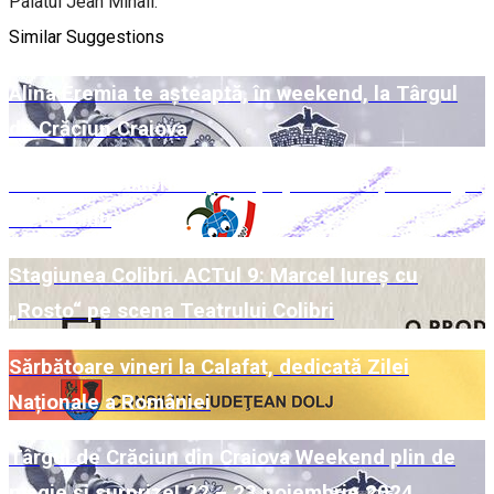
Palatul Jean Mihail.
Similar Suggestions
Alina Eremia te așteaptă, în weekend, la Târgul
de Crăciun Craiova
Week-end Colibri cu povești pe scenă și la Târgul
de Crăciun
Stagiunea Colibri. ACTul 9: Marcel Iureș cu
„Rosto“ pe scena Teatrului Colibri
Sărbătoare vineri la Calafat, dedicată Zilei
Naționale a României
Târgul de Crăciun din Craiova Weekend plin de
magie și surprize! 22 – 23 noiembrie 2024