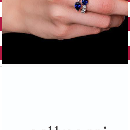
Închirieri auto
Închirieri biciclete
Taxi
Încărcare vehicule electrice
English