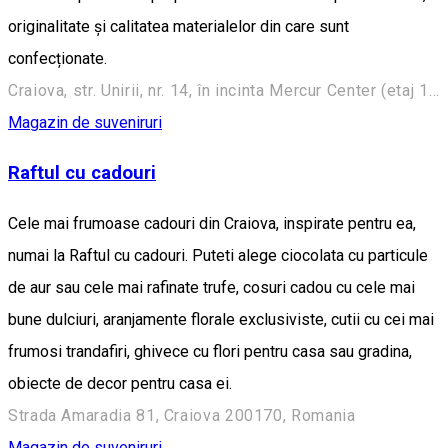
originalitate și calitatea materialelor din care sunt
confecționate.
Craiova, str. Unirii, nr. 14, în incinta Mercur Center (etaj 1, corp vechi)
Magazin de suveniruri
Raftul cu cadouri
Cele mai frumoase cadouri din Craiova, inspirate pentru ea,
numai la Raftul cu cadouri. Puteti alege ciocolata cu particule
de aur sau cele mai rafinate trufe, cosuri cadou cu cele mai
bune dulciuri, aranjamente florale exclusiviste, cutii cu cei mai
frumosi trandafiri, ghivece cu flori pentru casa sau gradina,
obiecte de decor pentru casa ei.
Strada Amaradia 81, Craiova 200170, Romania
Magazin de suveniruri