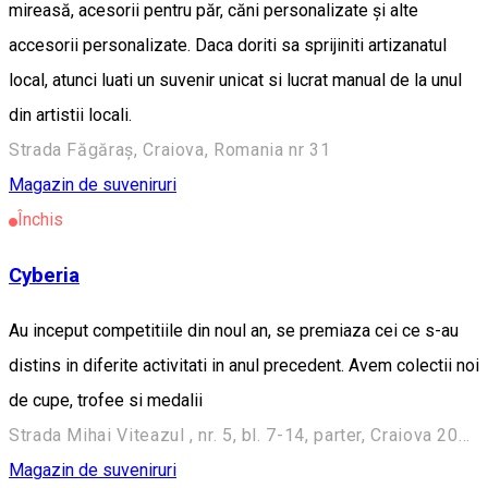
mireasă, acesorii pentru păr, căni personalizate și alte
accesorii personalizate. Daca doriti sa sprijiniti artizanatul
local, atunci luati un suvenir unicat si lucrat manual de la unul
din artistii locali.
Strada Făgăraș, Craiova, Romania nr 31
Magazin de suveniruri
Închis
Cyberia
Au inceput competitiile din noul an, se premiaza cei ce s-au
distins in diferite activitati in anul precedent. Avem colectii noi
de cupe, trofee si medalii
Strada Mihai Viteazul , nr. 5, bl. 7-14, parter, Craiova 200418, Romania
Magazin de suveniruri