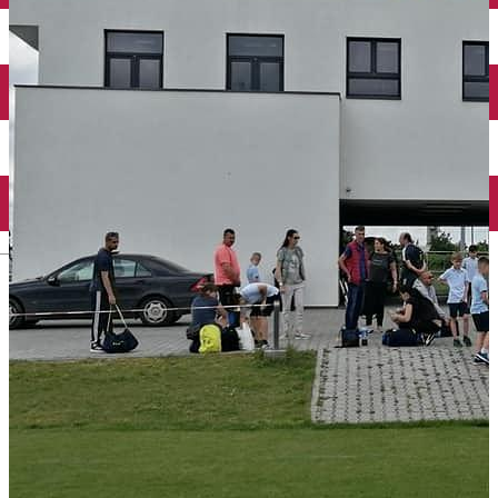
Închirieri auto
Închirieri biciclete
Taxi
Încărcare vehicule electrice
English