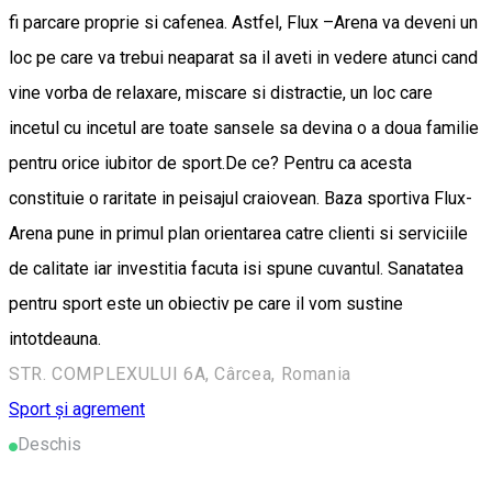
fi parcare proprie si cafenea. Astfel, Flux –Arena va deveni un
loc pe care va trebui neaparat sa il aveti in vedere atunci cand
vine vorba de relaxare, miscare si distractie, un loc care
incetul cu incetul are toate sansele sa devina o a doua familie
pentru orice iubitor de sport.De ce? Pentru ca acesta
constituie o raritate in peisajul craiovean. Baza sportiva Flux-
Arena pune in primul plan orientarea catre clienti si serviciile
de calitate iar investitia facuta isi spune cuvantul. Sanatatea
pentru sport este un obiectiv pe care il vom sustine
intotdeauna.
STR. COMPLEXULUI 6A, Cârcea, Romania
Sport și agrement
Deschis