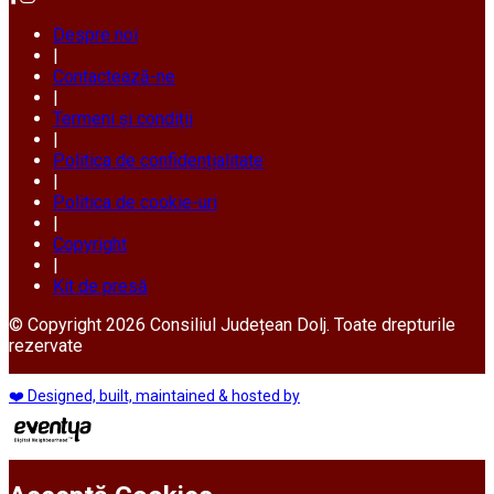
Despre noi
|
Contactează-ne
|
Termeni și condiții
|
Politica de confidențialitate
|
Politica de cookie-uri
|
Copyright
|
Kit de presă
© Copyright 2026 Consiliul Județean Dolj. Toate drepturile
rezervate
❤️ Designed, built, maintained & hosted by