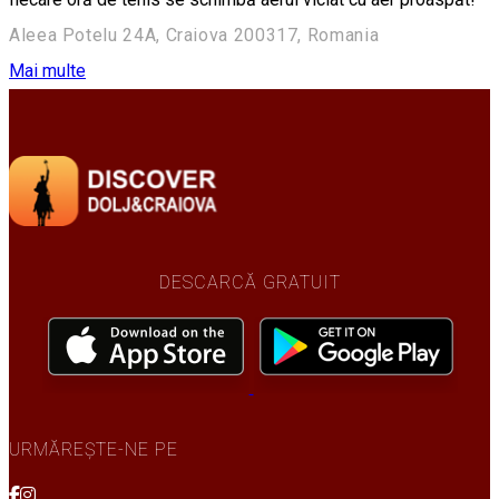
Aleea Potelu 24A, Craiova 200317, Romania
Mai multe
DESCARCĂ GRATUIT
URMĂREȘTE-NE PE