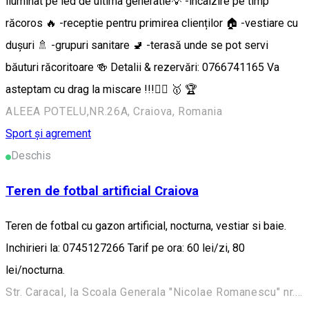
iluminat pe led de ultima generatie💡 -incalzire pe timp
răcoros 🔥 -receptie pentru primirea clienților 🏠 -vestiare cu
dușuri 🚿 -grupuri sanitare 🚽 -terasă unde se pot servi
băuturi răcoritoare 🍻 Detalii & rezervări: 0766741165 Va
asteptam cu drag la miscare !!!🏃‍♂️ 🥇 🏆
ALEEA POTELU,NR.26A, Craiova, Romania
Sport și agrement
Deschis
Teren de fotbal artificial Craiova
Teren de fotbal cu gazon artificial, nocturna, vestiar si baie.
Inchirieri la: 0745127266 Tarif pe ora: 60 lei/zi, 80
lei/nocturna.
Str. Caracal, la Scoala Generala "Nicolae Romanescu" nr. 29, Craiova, Romania