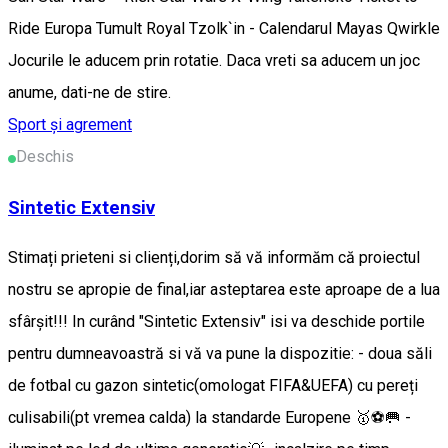
Ride Europa Tumult Royal Tzolk`in - Calendarul Mayas Qwirkle
Jocurile le aducem prin rotatie. Daca vreti sa aducem un joc
anume, dati-ne de stire.
Sport și agrement
Deschis
Sintetic Extensiv
Stimați prieteni si clienți,dorim să vă informăm că proiectul
nostru se apropie de final,iar asteptarea este aproape de a lua
sfârșit!!! In curând "Sintetic Extensiv" isi va deschide portile
pentru dumneavoastră si vă va pune la dispozitie: - doua săli
de fotbal cu gazon sintetic(omologat FIFA&UEFA) cu pereți
culisabili(pt vremea calda) la standarde Europene 🥇⚽️🥅 -