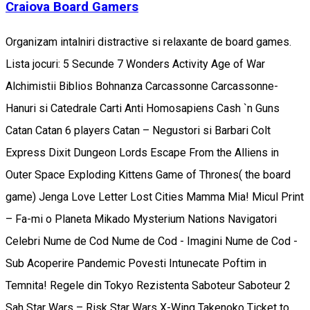
Craiova Board Gamers
Organizam intalniri distractive si relaxante de board games.
Lista jocuri: 5 Secunde 7 Wonders Activity Age of War
Alchimistii Biblios Bohnanza Carcassonne Carcassonne-
Hanuri si Catedrale Carti Anti Homosapiens Cash `n Guns
Catan Catan 6 players Catan – Negustori si Barbari Colt
Express Dixit Dungeon Lords Escape From the Alliens in
Outer Space Exploding Kittens Game of Thrones( the board
game) Jenga Love Letter Lost Cities Mamma Mia! Micul Print
– Fa-mi o Planeta Mikado Mysterium Nations Navigatori
Celebri Nume de Cod Nume de Cod - Imagini Nume de Cod -
Sub Acoperire Pandemic Povesti Intunecate Poftim in
Temnita! Regele din Tokyo Rezistenta Saboteur Saboteur 2
Sah Star Wars – Risk Star Wars X-Wing Takenoko Ticket to