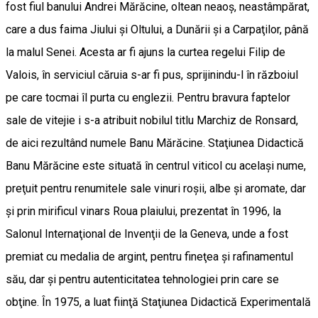
fost fiul banului Andrei Mărăcine, oltean neaoş, neastâmpărat,
care a dus faima Jiului şi Oltului, a Dunării şi a Carpaţilor, până
la malul Senei. Acesta ar fi ajuns la curtea regelui Filip de
Valois, în serviciul căruia s-ar fi pus, sprijinindu-l în războiul
pe care tocmai îl purta cu englezii. Pentru bravura faptelor
sale de vitejie i s-a atribuit nobilul titlu Marchiz de Ronsard,
de aici rezultând numele Banu Mărăcine. Staţiunea Didactică
Banu Mărăcine este situată în centrul viticol cu acelaşi nume,
preţuit pentru renumitele sale vinuri roşii, albe şi aromate, dar
şi prin mirificul vinars Roua plaiului, prezentat în 1996, la
Salonul Internaţional de Invenţii de la Geneva, unde a fost
premiat cu medalia de argint, pentru fineţea şi rafinamentul
său, dar şi pentru autenticitatea tehnologiei prin care se
obţine. În 1975, a luat fiinţă Staţiunea Didactică Experimentală