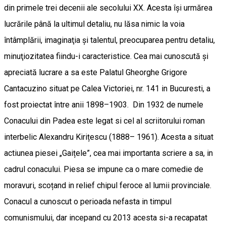
din primele trei decenii ale secolului XX. Acesta îşi urmărea
lucrările până la ultimul detaliu, nu lăsa nimic la voia
întâmplării, imaginaţia şi talentul, preocuparea pentru detaliu,
minuţiozitatea fiindu-i caracteristice. Cea mai cunoscută şi
apreciată lucrare a sa este Palatul Gheorghe Grigore
Cantacuzino situat pe Calea Victoriei, nr. 141 in Bucuresti, a
fost proiectat între anii 1898–1903. Din 1932 de numele
Conacului din Padea este legat si cel al scriitorului roman
interbelic Alexandru Kirițescu (1888– 1961). Acesta a situat
actiunea piesei „Gaițele”, cea mai importanta scriere a sa, in
cadrul conacului. Piesa se impune ca o mare comedie de
moravuri, scoțand in relief chipul feroce al lumii provinciale.
Conacul a cunoscut o perioada nefasta in timpul
comunismului, dar incepand cu 2013 acesta si-a recapatat