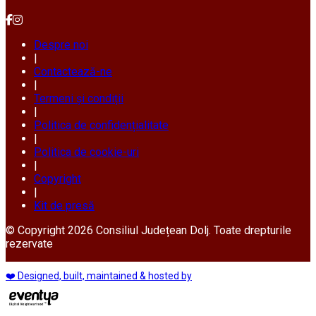
Despre noi
|
Contactează-ne
|
Termeni și condiții
|
Politica de confidențialitate
|
Politica de cookie-uri
|
Copyright
|
Kit de presă
© Copyright 2026 Consiliul Județean Dolj. Toate drepturile
rezervate
❤️ Designed, built, maintained & hosted by