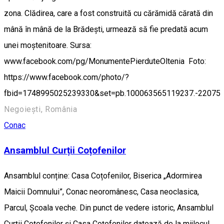
zona. Clădirea, care a fost construită cu cărămidă cărată din
mână în mână de la Brădeşti, urmează să fie predată acum
unei moştenitoare. Sursa:
www.facebook.com/pg/MonumentePierduteOltenia Foto:
https://www.facebook.com/photo/?
fbid=1748995025239330&set=pb.100063565119237.-22075
Negoiești, România
Conac
Ansamblul Curții Coțofenilor
Ansamblul conține: Casa Coțofenilor, Biserica „Adormirea
Maicii Domnului”, Conac neoromânesc, Casa neoclasica,
Parcul, Școala veche. Din punct de vedere istoric, Ansamblul
Curţii Coţofenilor şi Casa Coţofenilor datează de la mijlocul