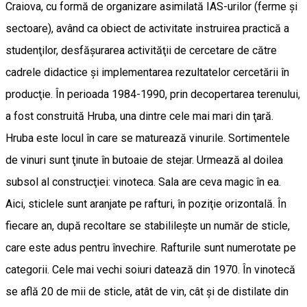
Craiova, cu formă de organizare asimilată IAS-urilor (ferme şi
sectoare), având ca obiect de activitate instruirea practică a
studenţilor, desfăşurarea activităţii de cercetare de către
cadrele didactice şi implementarea rezultatelor cercetării în
producţie. În perioada 1984-1990, prin decopertarea terenului,
a fost construită Hruba, una dintre cele mai mari din ţară.
Hruba este locul în care se maturează vinurile. Sortimentele
de vinuri sunt ţinute în butoaie de stejar. Urmează al doilea
subsol al construcţiei: vinoteca. Sala are ceva magic în ea.
Aici, sticlele sunt aranjate pe rafturi, în poziţie orizontală. În
fiecare an, după recoltare se stabilileşte un număr de sticle,
care este adus pentru învechire. Rafturile sunt numerotate pe
categorii. Cele mai vechi soiuri datează din 1970. În vinotecă
se află 20 de mii de sticle, atât de vin, cât şi de distilate din