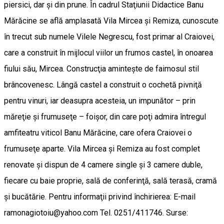
piersici, dar şi din prune. În cadrul Staţiunii Didactice Banu
Mărăcine se află amplasată Vila Mircea şi Remiza, cunoscute
în trecut sub numele Vilele Negrescu, fost primar al Craiovei,
care a construit în mijlocul viilor un frumos castel, în onoarea
fiului său, Mircea. Construcţia aminteşte de faimosul stil
brâncovenesc. Lângă castel a construit o cochetă pivniţă
pentru vinuri, iar deasupra acesteia, un impunător – prin
măreţie şi frumuseţe – foişor, din care poţi admira întregul
amfiteatru viticol Banu Mărăcine, care ofera Craiovei o
frumuseţe aparte. Vila Mircea şi Remiza au fost complet
renovate şi dispun de 4 camere single şi 3 camere duble,
fiecare cu baie proprie, sală de conferinţă, sală terasă, cramă
şi bucătărie. Pentru informaţii privind închirierea: E-mail
ramonagiotoiu@yahoo.com Tel. 0251/411746. Surse: