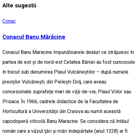
Alte sugestii
Conac
Conacul Banu Mărăcine
Conacul Banu Maracine Impunătoarele dealuri ce străjuiesc în
partea de est şi de nord-est Cetatea Băniei au fost cunoscute
în trecut sub denumirea Plaiul Vulcăneştilor – după numele
preoţilor Vulcăneşti, din Pieleşti-Dolj, care aveau
concesionate suprafeţe mari de viţă-de-vie, Plaiul Viilor sau
Prisaca. În 1966, cadrele didactice de la Facultatea de
Horticultură a Universităţii din Craiova au numit această
capodoperă viticolă Banu Maracine. Se considera că întâiul
român care a văzut ţări şi mări îndepărtate (anul 1328) ar fi