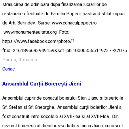
stralucirea de odinioara dupa finalizarea lucrarilor de
restaurare efectuate de Familia Popeci, pastrand stilul impus
de Arh. Berindey. Surse: www.conaculpopeci.ro
www.monumenteuitate.org Foto:
https://www.facebook.com/photo/?
fbid=2161896693949159&set=pb.100063565119237.-22075
Padea, Romania
Conac
Ansamblul Curții Boierești Jieni
Ansamblul cuprinde conacul boierului Stan Jianu si bisericile
Sf. Stefan si Sf. Gheorghe. Ansamblul curții boierilor Jieni a
fost construit intre secolele al XVII-lea si al XVIII-lea. Din
neamul boieresc al Jienilor s-a distins Iancu Jianu, cunoscut