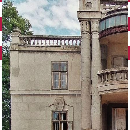
Închirieri auto
Închirieri biciclete
Taxi
Încărcare vehicule electrice
English