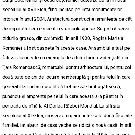
secolului al XVIII-lea, fiind incluse pe lista monumentelor
istorice în anul 2004. Arhitectura construcţiei aminteşte de cât
de impunător era conacul în vremurile apuse. Se pot observa
zidurile groase, din cărămidă. În anii 1930, Regina Maria a
României a fost oaspete în aceste case. Ansamblul situat pe
faleza Jiului este un exemplu de arhitectură rezidenţială din
Ţara Românească, remarcabil pentru arhitectura lui, pentru cei
două sute de ani de locuire neîntreruptă şi pentru felul în care
generaţii la rînd au socotit că trebuie să-l îmbogăţească,
punându-şi amprenta pe felul în care acesta s-a păstrat în
perioada de pînă la Al Doilea Război Mondial. La sfîrşitul
secolului al XIX-lea, moşia se împarte între cele două fiice ale
familiei, iar alături de casa veche se ridică o nouă casă, în stil
neoromânesc. Casa trebuie să fi fost gata la 1906, an în care