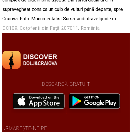
supravegheat zona ca un cuib de vulturi până departe, spre
Craiova. Foto: Monumentalist Sursa: audiotravelguide.ro
DC109, Coţofenii din Faţă 207011, România
DESCARCĂ GRATUIT
URMĂREȘTE-NE PE