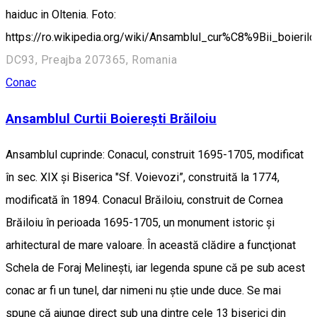
haiduc in Oltenia. Foto:
https://ro.wikipedia.org/wiki/Ansamblul_cur%C8%9Bii_boierilo
DC93, Preajba 207365, Romania
Conac
Ansamblul Curtii Boierești Brăiloiu
Ansamblul cuprinde: Conacul, construit 1695-1705, modificat
în sec. XIX și Biserica "Sf. Voievozi”, construită la 1774,
modificată în 1894. Conacul Brăiloiu, construit de Cornea
Brăiloiu în perioada 1695-1705, un monument istoric şi
arhitectural de mare valoare. În această clădire a funcţionat
Schela de Foraj Melineşti, iar legenda spune că pe sub acest
conac ar fi un tunel, dar nimeni nu ştie unde duce. Se mai
spune că ajunge direct sub una dintre cele 13 biserici din