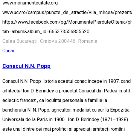
www.monumenteuitate.org
www.ucv.ro/campus/puncte_de_atractie/vila_mircea/prezenta
https://www.facebook.com/pg/MonumentePierduteOltenia/ph
tab=album&album_id=665373556855520
Calea București, Craiova 200446, Romania
Conac
Conacul N.N. Popp
Conacul N.N. Popp Istoria acestui conac incepe in 1907, cand
arhitectul Ion D. Berindey a proiectat Conacul din Padea in stil
eclectic francez , ca locuinta personala a familiei a
bancherului N. N. Popp, agricultor, medaliat cu aur la Expozitia
Universala de la Paris in 1900. Ion D. Berindey (1871–1928)
este unul dintre cei mai prolifici şi apreciaţi arhitecţi români