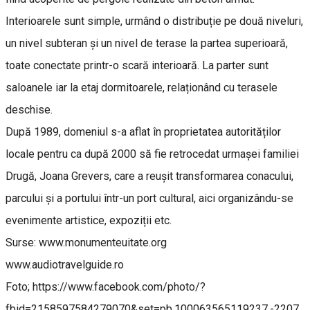
Interioarele sunt simple, urmând o distribuție pe două niveluri,
un nivel subteran și un nivel de terase la partea superioară,
toate conectate printr-o scară interioară. La parter sunt
saloanele iar la etaj dormitoarele, relaționând cu terasele
deschise.
După 1989, domeniul s-a aflat în proprietatea autorităților
locale pentru ca după 2000 să fie retrocedat urmașei familiei
Drugă, Joana Grevers, care a reușit transformarea conacului,
parcului și a portului într-un port cultural, aici organizându-se
evenimente artistice, expoziții etc.
Surse: www.monumenteuitate.org
www.audiotravelguide.ro
Foto; https://www.facebook.com/photo/?
fbid=2158597584279070&set=pb.100063565119237.-2207