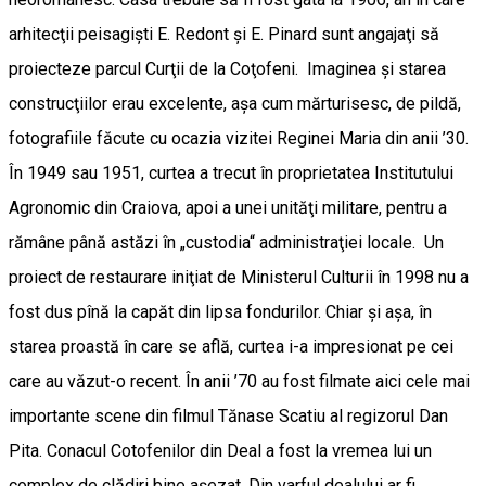
arhitecţii peisagişti E. Redont şi E. Pinard sunt angajaţi să
proiecteze parcul Curţii de la Coţofeni. Imaginea şi starea
construcţiilor erau excelente, aşa cum mărturisesc, de pildă,
fotografiile făcute cu ocazia vizitei Reginei Maria din anii ’30.
În 1949 sau 1951, curtea a trecut în proprietatea Institutului
Agronomic din Craiova, apoi a unei unităţi militare, pentru a
rămâne până astăzi în „custodia“ administraţiei locale. Un
proiect de restaurare iniţiat de Ministerul Culturii în 1998 nu a
fost dus pînă la capăt din lipsa fondurilor. Chiar şi aşa, în
starea proastă în care se află, curtea i-a impresionat pe cei
care au văzut-o recent. În anii ’70 au fost filmate aici cele mai
importante scene din filmul Tănase Scatiu al regizorul Dan
Pita. Conacul Cotofenilor din Deal a fost la vremea lui un
complex de clădiri bine așezat. Din varful dealului ar fi