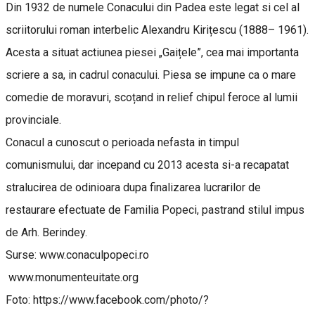
Din 1932 de numele Conacului din Padea este legat si cel al
scriitorului roman interbelic Alexandru Kirițescu (1888– 1961).
Acesta a situat actiunea piesei „Gaițele”, cea mai importanta
scriere a sa, in cadrul conacului. Piesa se impune ca o mare
comedie de moravuri, scoțand in relief chipul feroce al lumii
provinciale.
Conacul a cunoscut o perioada nefasta in timpul
comunismului, dar incepand cu 2013 acesta si-a recapatat
stralucirea de odinioara dupa finalizarea lucrarilor de
restaurare efectuate de Familia Popeci, pastrand stilul impus
de Arh. Berindey.
Surse: www.conaculpopeci.ro
www.monumenteuitate.org
Foto: https://www.facebook.com/photo/?