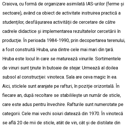
Craiova, cu formă de organizare asimilată IAS-urilor (ferme şi
sectoare), având ca obiect de activitate instruirea practică a
studenţilor, desfăşurarea activităţii de cercetare de către
cadrele didactice şi implementarea rezultatelor cercetării în
producţie. În perioada 1984-1990, prin decopertarea terenului,
a fost construită Hruba, una dintre cele mai mari din ţară.
Hruba este locul în care se maturează vinurile. Sortimentele
de vinuri sunt ţinute în butoaie de stejar. Urmează al doilea
subsol al construcţiei: vinoteca. Sala are ceva magic în ea.
Aici, sticlele sunt aranjate pe rafturi, în poziţie orizontală. În
fiecare an, după recoltare se stabilileşte un număr de sticle,
care este adus pentru învechire. Rafturile sunt numerotate pe
categorii. Cele mai vechi soiuri datează din 1970. În vinotecă
se află 20 de mii de sticle, atât de vin, cât şi de distilate din