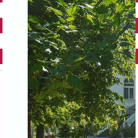
Închirieri auto
Închirieri biciclete
Taxi
Încărcare vehicule electrice
English