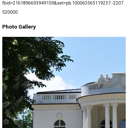
fbid=2161896693949159&set=pb.100063565119237.-2207
520000
Photo Gallery