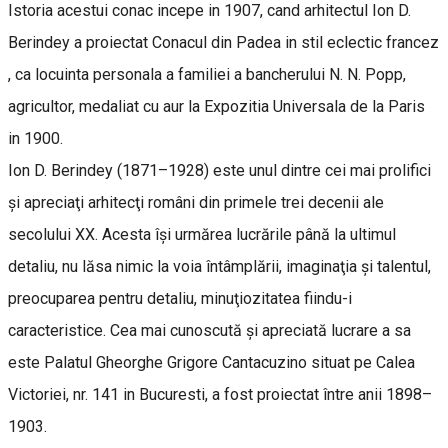
Istoria acestui conac incepe in 1907, cand arhitectul Ion D.
Berindey a proiectat Conacul din Padea in stil eclectic francez
, ca locuinta personala a familiei a bancherului N. N. Popp,
agricultor, medaliat cu aur la Expozitia Universala de la Paris
in 1900.
Ion D. Berindey (1871–1928) este unul dintre cei mai prolifici
şi apreciaţi arhitecţi români din primele trei decenii ale
secolului XX. Acesta îşi urmărea lucrările până la ultimul
detaliu, nu lăsa nimic la voia întâmplării, imaginaţia şi talentul,
preocuparea pentru detaliu, minuţiozitatea fiindu-i
caracteristice. Cea mai cunoscută şi apreciată lucrare a sa
este Palatul Gheorghe Grigore Cantacuzino situat pe Calea
Victoriei, nr. 141 in Bucuresti, a fost proiectat între anii 1898–
1903.