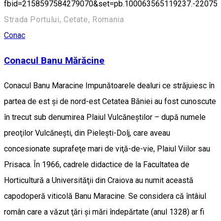
fbid=2158597584279070&set=pb.100063565119237.-22075
Strada Portului, Cetate, Romania
Conac
Conacul Banu Mărăcine
Conacul Banu Maracine Impunătoarele dealuri ce străjuiesc în
partea de est şi de nord-est Cetatea Băniei au fost cunoscute
în trecut sub denumirea Plaiul Vulcăneştilor – după numele
preoţilor Vulcăneşti, din Pieleşti-Dolj, care aveau
concesionate suprafeţe mari de viţă-de-vie, Plaiul Viilor sau
Prisaca. În 1966, cadrele didactice de la Facultatea de
Horticultură a Universităţii din Craiova au numit această
capodoperă viticolă Banu Maracine. Se considera că întâiul
român care a văzut ţări şi mări îndepărtate (anul 1328) ar fi