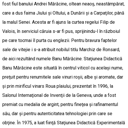
fost fiul banului Andrei Mărăcine, oltean neaoş, neastâmpărat,
care a dus faima Jiului şi Oltului, a Dunării şi a Carpaţilor, până
la malul Senei. Acesta ar fi ajuns la curtea regelui Filip de
Valois, în serviciul căruia s-ar fi pus, sprijinindu-l în războiul
pe care tocmai îl purta cu englezii. Pentru bravura faptelor
sale de vitejie i s-a atribuit nobilul titlu Marchiz de Ronsard,
de aici rezultând numele Banu Mărăcine. Staţiunea Didactică
Banu Mărăcine este situată în centrul viticol cu acelaşi nume,
preţuit pentru renumitele sale vinuri roşii, albe şi aromate, dar
şi prin mirificul vinars Roua plaiului, prezentat în 1996, la
Salonul Internaţional de Invenţii de la Geneva, unde a fost
premiat cu medalia de argint, pentru fineţea şi rafinamentul
său, dar şi pentru autenticitatea tehnologiei prin care se
obţine. În 1975, a luat fiinţă Staţiunea Didactică Experimentală