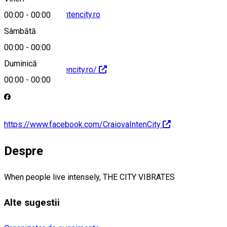
contact@craiovaintencity.ro
00:00
-
00:00
Sâmbătă
00:00
-
00:00
Duminică
https://craiovaintencity.ro/
00:00
-
00:00
https://www.facebook.com/CraiovaIntenCity
Despre
When people live intensely, THE CITY VIBRATES
Alte sugestii