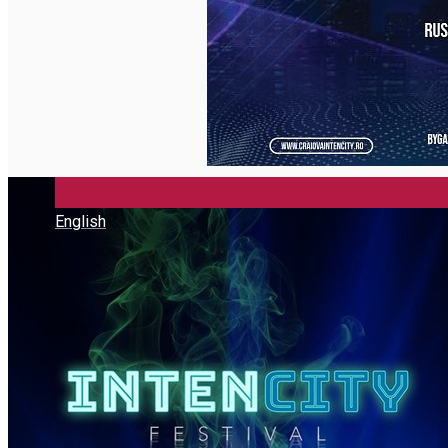
Închirieri auto
Închirieri biciclete
Taxi
Încărcare vehicule electrice
English