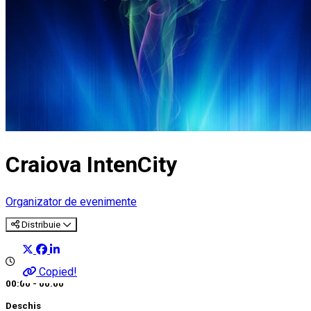
Craiova IntenCity
Organizator de evenimente
Distribuie
Copied!
00:00 - 00:00
Deschis