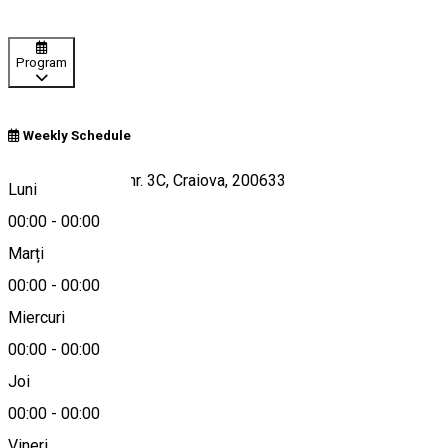
Program
Weekly Schedule
Strada Popoveni nr. 3C, Craiova, 200633
Luni
00:00
-
00:00
Marți
Hartă
00:00
-
00:00
Miercuri
00:00
-
00:00
0351 405 496
Joi
00:00
-
00:00
Vineri