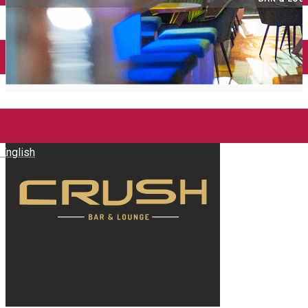
Închirieri auto
Închirieri biciclete
Taxi
Încărcare vehicule electrice
English