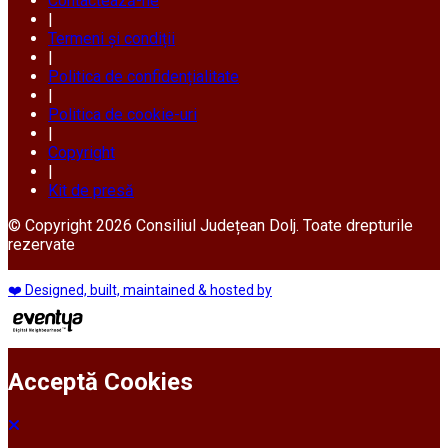
Contactează-ne
|
Termeni și condiții
|
Politica de confidențialitate
|
Politica de cookie-uri
|
Copyright
|
Kit de presă
© Copyright 2026 Consiliul Județean Dolj. Toate drepturile
rezervate
❤️ Designed, built, maintained & hosted by
Acceptă Cookies