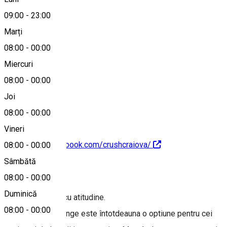
09:00
-
23:00
Marți
Hartă
08:00
-
00:00
Miercuri
08:00
-
00:00
0732 223 689
Joi
08:00
-
00:00
Vineri
https://www.facebook.com/crushcraiova/
08:00
-
00:00
Sâmbătă
Despre
08:00
-
00:00
Duminică
Crush - locul tău cu atitudine.
08:00
-
00:00
CRUSH Bar & Lounge este întotdeauna o optiune pentru cei