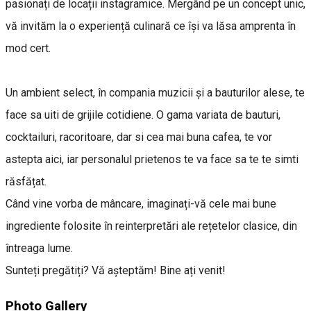
pasionați de locații instagramice. Mergând pe un concept unic,
vă invităm la o experiență culinară ce își va lăsa amprenta în
mod cert.
Un ambient select, în compania muzicii și a bauturilor alese, te
face sa uiti de grijile cotidiene. O gama variata de bauturi,
cocktailuri, racoritoare, dar si cea mai buna cafea, te vor
astepta aici, iar personalul prietenos te va face sa te te simti
răsfățat.
Când vine vorba de mâncare, imaginați-vă cele mai bune
ingrediente folosite în reinterpretări ale rețetelor clasice, din
întreaga lume.
Sunteți pregătiți? Vă așteptăm! Bine ați venit!
Photo Gallery