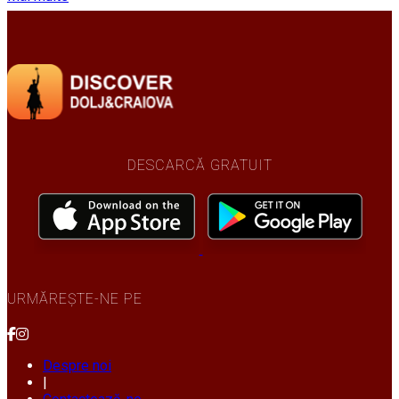
DESCARCĂ GRATUIT
URMĂREȘTE-NE PE
Despre noi
|