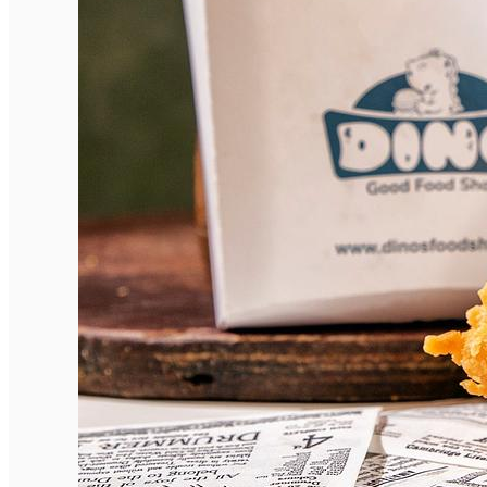
Închirieri auto
Închirieri biciclete
Taxi
Încărcare vehicule electrice
English