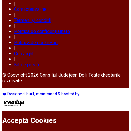
|
Contactează-ne
|
Termeni și condiții
|
Politica de confidențialitate
|
Politica de cookie-uri
|
Copyright
|
Kit de presă
© Copyright 2026 Consiliul Județean Dolj. Toate drepturile
rezervate
❤️ Designed, built, maintained & hosted by
Acceptă Cookies