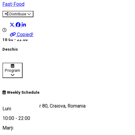
Fast-Food
Distribuie
Copied!
10:00 - 22:00
Deschis
Program
Weekly Schedule
Calea București, nr 80, Craiova, Romania
Luni
10:00
-
22:00
Marți
Hartă