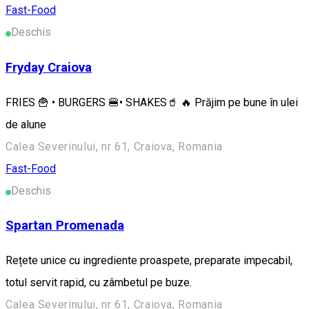
Fast-Food
Deschis
Fryday Craiova
FRIES 🍟 • BURGERS 🍔• SHAKES🥤 🔥 Prăjim pe bune în ulei
de alune
Calea Severinului, nr 61, Craiova, Romania
Fast-Food
Deschis
Spartan Promenada
Rețete unice cu ingrediente proaspete, preparate impecabil,
totul servit rapid, cu zâmbetul pe buze.
Calea Severinului, nr 61, Craiova, Romania