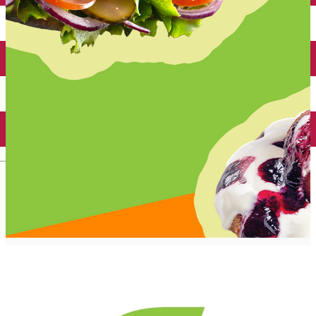
Închirieri auto
Închirieri biciclete
Taxi
Încărcare vehicule electrice
English