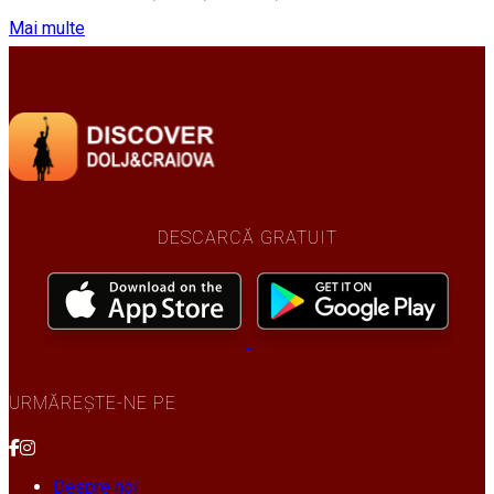
Mai multe
DESCARCĂ GRATUIT
URMĂREȘTE-NE PE
Despre noi