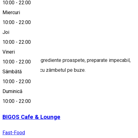
10:00
-
22:00
Miercuri
10:00
-
22:00
0251435557
Joi
10:00
-
22:00
Despre
Vineri
Rețete unice cu ingrediente proaspete, preparate impecabil,
10:00
-
22:00
totul servit rapid, cu zâmbetul pe buze.
Sâmbătă
10:00
-
22:00
Alte sugestii
Duminică
Fast-Food
10:00
-
22:00
BIGOS Cafe & Lounge
Fast-Food