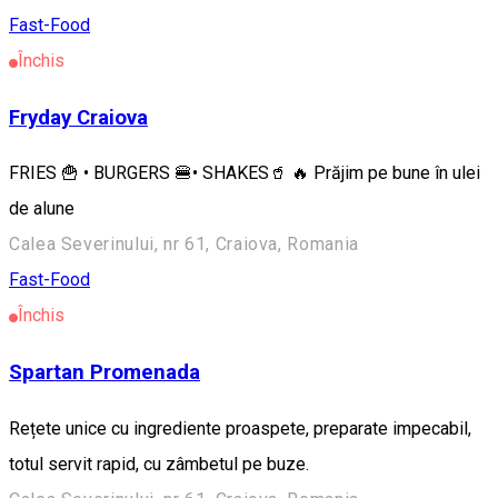
Fast-Food
Închis
Fryday Craiova
FRIES 🍟 • BURGERS 🍔• SHAKES🥤 🔥 Prăjim pe bune în ulei
de alune
Calea Severinului, nr 61, Craiova, Romania
Fast-Food
Închis
Spartan Promenada
Rețete unice cu ingrediente proaspete, preparate impecabil,
totul servit rapid, cu zâmbetul pe buze.