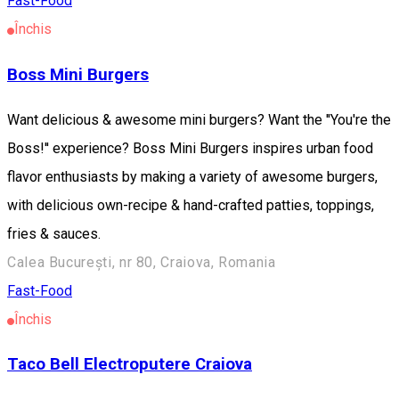
Fast-Food
Închis
Boss Mini Burgers
Want delicious & awesome mini burgers? Want the ''You're the
Boss!'' experience? Boss Mini Burgers inspires urban food
flavor enthusiasts by making a variety of awesome burgers,
with delicious own-recipe & hand-crafted patties, toppings,
fries & sauces.
Calea București, nr 80, Craiova, Romania
Fast-Food
Închis
Taco Bell Electroputere Craiova