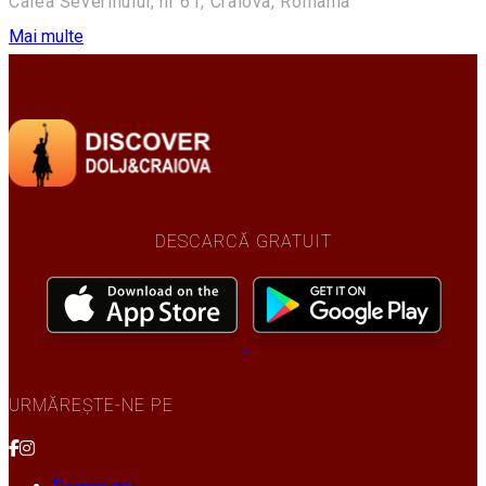
Calea Severinului, nr 61, Craiova, Romania
Mai multe
DESCARCĂ GRATUIT
URMĂREȘTE-NE PE