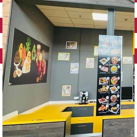
Închirieri auto
Închirieri biciclete
Taxi
Încărcare vehicule electrice
English