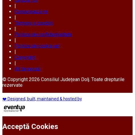
Despre noi
|
Contactează-ne
|
Termeni și condiții
|
Politica de confidențialitate
|
Politica de cookie-uri
|
Copyright
|
Kit de presă
© Copyright 2026 Consiliul Județean Dolj. Toate drepturile
rezervate
❤️ Designed, built, maintained & hosted by
Acceptă Cookies