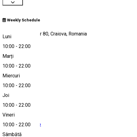
Weekly Schedule
Calea București, nr 80, Craiova, Romania
Luni
10:00
-
22:00
Marți
Hartă
10:00
-
22:00
Miercuri
10:00
-
22:00
0761 856 490
Joi
10:00
-
22:00
Vineri
office@omleshi.ro
10:00
-
22:00
Sâmbătă