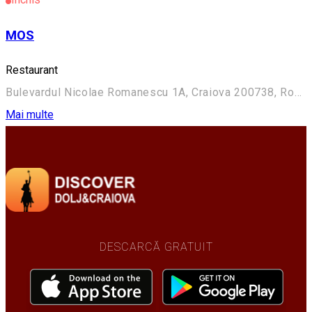
MOS
Restaurant
Bulevardul Nicolae Romanescu 1A, Craiova 200738, Romania
Mai multe
DESCARCĂ GRATUIT