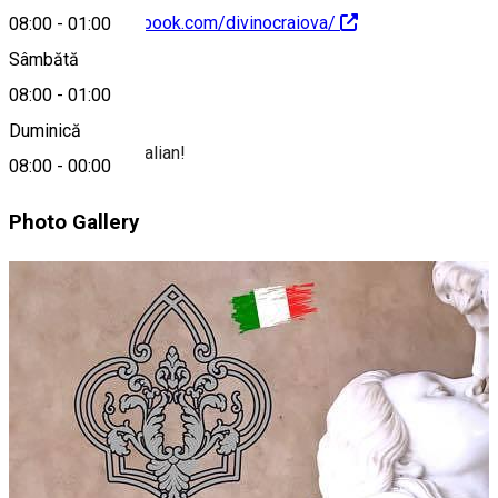
https://www.facebook.com/divinocraiova/
08:00
-
01:00
Sâmbătă
Despre
08:00
-
01:00
Duminică
Adevaratul gust italian!
08:00
-
00:00
Photo Gallery