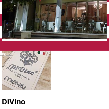
Închirieri auto
Închirieri biciclete
Taxi
Încărcare vehicule electrice
English
DiVino