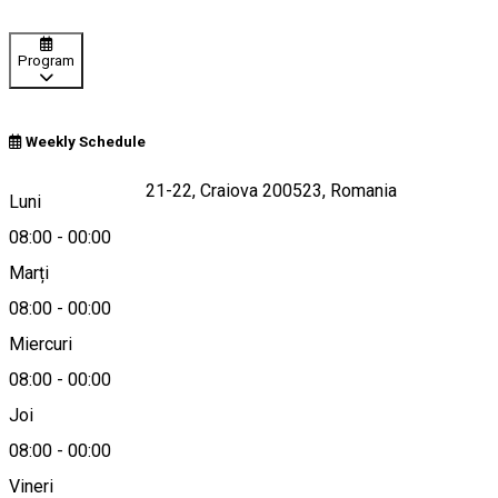
Program
Weekly Schedule
Calea Bucuresti A21-22, Craiova 200523, Romania
Luni
08:00
-
00:00
Marți
Hartă
08:00
-
00:00
Miercuri
08:00
-
00:00
0767759009
Joi
08:00
-
00:00
Vineri