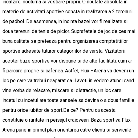
incalzire, nocturna si vestiare proprii. O noutate absoluta in
materie de activitati sportive consta in realizarea a 2 terenuri
de padbol. De asemenea, in incinta bazei vor fi realizate si
doua terenuri de tenis de picior. Suprafetele de joc de cea mai
buna calitate se preteaza pentru organizarea comptetitiilor
sportive adresate tuturor categoriilor de varsta. Vizitatorii
acestei baze sportive vor dispune si de alte facilitati, cum ar
fi parcare proprie si cafenea. Astfel, Flux –Arena va deveni un
loc pe care va trebui neaparat sa il aveti in vedere atunci cand
vine vorba de relaxare, miscare si distractie, un loc care
incetul cu incetul are toate sansele sa devina o a doua familie
pentru orice iubitor de sport.De ce? Pentru ca acesta
constituie o raritate in peisajul craiovean. Baza sportiva Flux-
Arena pune in primul plan orientarea catre clienti si serviciile