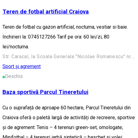
Teren de fotbal artificial Craiova
Teren de fotbal cu gazon artificial, nocturna, vestiar si baie.
Inchirieri la: 0745127266 Tarif pe ora: 60 lei/zi, 80
lei/nocturna.
Str. Caracal, la Scoala Generala "Nicolae Romanescu" nr. 29, Craiova, Romania
Sport și agrement
Deschis
Baza sportivă Parcul Tineretului
Cu o suprafață de aproape 60 hectare, Parcul Tineretului din
Craiova oferă o paletă largă de activități de recreere, sportive
și de agrement: Tenis – 4 terenuri green-set, omologate;
Minifotbal – 4 terenuri iarbă sintetică – baschet si volei;