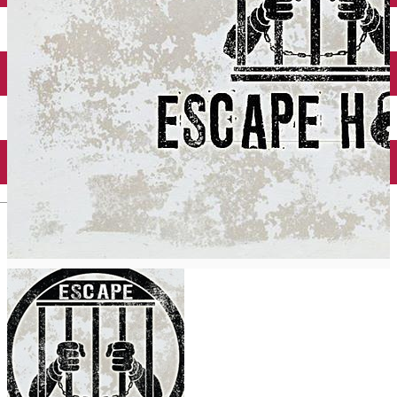
Închirieri auto
Închirieri biciclete
Taxi
Încărcare vehicule electrice
English