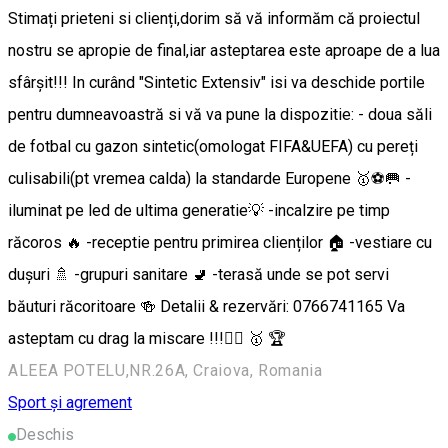
Stimați prieteni si clienți,dorim să vă informăm că proiectul
nostru se apropie de final,iar asteptarea este aproape de a lua
sfârșit!!! In curând "Sintetic Extensiv" isi va deschide portile
pentru dumneavoastră si vă va pune la dispozitie: - doua săli
de fotbal cu gazon sintetic(omologat FIFA&UEFA) cu pereți
culisabili(pt vremea calda) la standarde Europene 🥇⚽️🥅 -
iluminat pe led de ultima generatie💡 -incalzire pe timp
răcoros 🔥 -receptie pentru primirea clienților 🏠 -vestiare cu
dușuri 🚿 -grupuri sanitare 🚽 -terasă unde se pot servi
băuturi răcoritoare 🍻 Detalii & rezervări: 0766741165 Va
asteptam cu drag la miscare !!!🏃‍♂️ 🥇 🏆
ALEEA POTELU,NR.26A, Craiova, Romania
Sport și agrement
Deschis