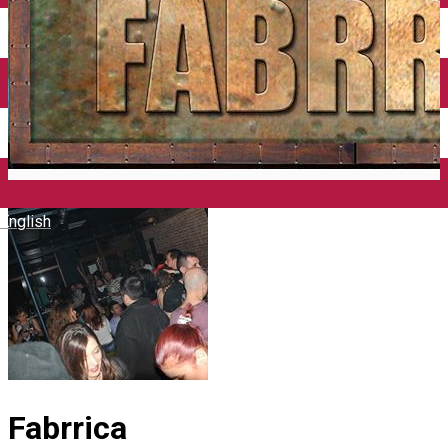
Închirieri auto
Închirieri biciclete
Taxi
Încărcare vehicule electrice
English
Fabrrica