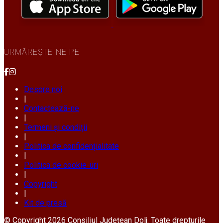
URMĂREȘTE-NE PE
Despre noi
|
Contactează-ne
|
Termeni și condiții
|
Politica de confidențialitate
|
Politica de cookie-uri
|
Copyright
|
Kit de presă
© Copyright 2026 Consiliul Județean Dolj. Toate drepturile