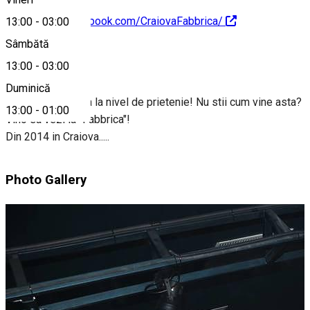
https://www.facebook.com/CraiovaFabbrica/
13:00
-
03:00
Sâmbătă
Despre
13:00
-
03:00
Duminică
Ridicam distractia la nivel de prietenie! Nu stii cum vine asta?
13:00
-
01:00
Vino sa vezi la "Fabbrica"!
Din 2014 in Craiova.....
Photo Gallery