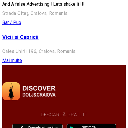
And A false Advertising ! Lets shake it !!!
Strada Olteț, Craiova, Romania
Bar / Pub
Vicii si Capricii
Calea Unirii 196, Craiova, Romania
Mai multe
DESCARCĂ GRATUIT