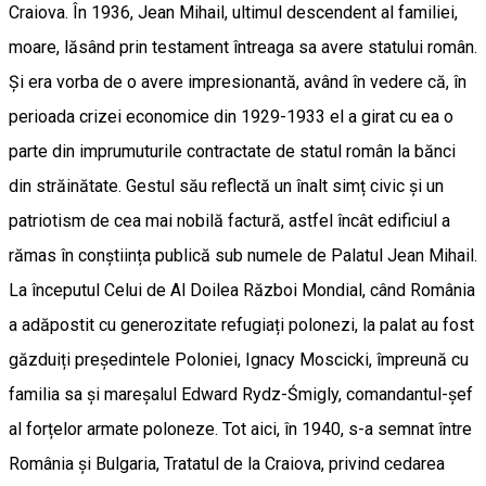
Craiova. În 1936, Jean Mihail, ultimul descendent al familiei,
moare, lăsând prin testament întreaga sa avere statului român.
Și era vorba de o avere impresionantă, având în vedere că, în
perioada crizei economice din 1929-1933 el a girat cu ea o
parte din imprumuturile contractate de statul român la bănci
din străinătate. Gestul său reflectă un înalt simț civic și un
patriotism de cea mai nobilă factură, astfel încât edificiul a
rămas în conștiința publică sub numele de Palatul Jean Mihail.
La începutul Celui de Al Doilea Război Mondial, când România
a adăpostit cu generozitate refugiați polonezi, la palat au fost
găzduiți președintele Poloniei, Ignacy Moscicki, împreună cu
familia sa și mareșalul Edward Rydz-Śmigly, comandantul-șef
al forțelor armate poloneze. Tot aici, în 1940, s-a semnat între
România și Bulgaria, Tratatul de la Craiova, privind cedarea