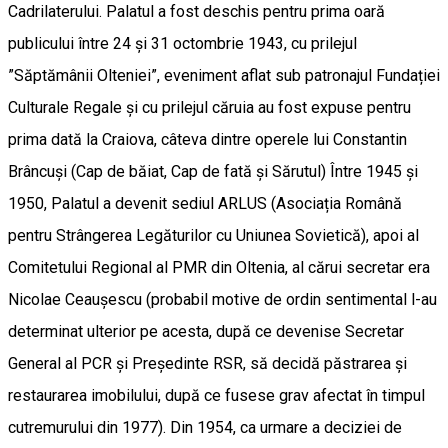
Cadrilaterului. Palatul a fost deschis pentru prima oară
publicului între 24 și 31 octombrie 1943, cu prilejul
”Săptămânii Olteniei”, eveniment aflat sub patronajul Fundației
Culturale Regale și cu prilejul căruia au fost expuse pentru
prima dată la Craiova, câteva dintre operele lui Constantin
Brâncuși (Cap de băiat, Cap de fată și Sărutul) Între 1945 și
1950, Palatul a devenit sediul ARLUS (Asociația Română
pentru Strângerea Legăturilor cu Uniunea Sovietică), apoi al
Comitetului Regional al PMR din Oltenia, al cărui secretar era
Nicolae Ceaușescu (probabil motive de ordin sentimental l-au
determinat ulterior pe acesta, după ce devenise Secretar
General al PCR și Președinte RSR, să decidă păstrarea și
restaurarea imobilului, după ce fusese grav afectat în timpul
cutremurului din 1977). Din 1954, ca urmare a deciziei de