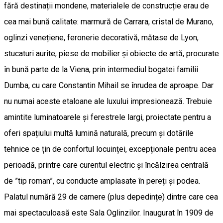
fără destinații mondene, materialele de construcție erau de
cea mai bună calitate: marmură de Carrara, cristal de Murano,
oglinzi venețiene, feronerie decorativă, mătase de Lyon,
stucaturi aurite, piese de mobilier și obiecte de artă, procurate
în bună parte de la Viena, prin intermediul bogatei familii
Dumba, cu care Constantin Mihail se înrudea de aproape. Dar
nu numai aceste etaloane ale luxului impresionează. Trebuie
amintite luminatoarele și ferestrele largi, proiectate pentru a
oferi spațiului multă lumină naturală, precum și dotările
tehnice ce țin de confortul locuinței, excepționale pentru acea
perioadă, printre care curentul electric și încălzirea centrală
de ”tip roman”, cu conducte amplasate în pereți și podea.
Palatul numără 29 de camere (plus depedințe) dintre care cea
mai spectaculoasă este Sala Oglinzilor. Inaugurat în 1909 de