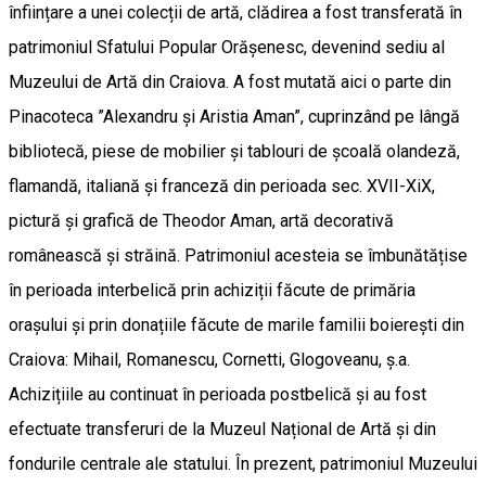
înființare a unei colecții de artă, clădirea a fost transferată în
patrimoniul Sfatului Popular Orășenesc, devenind sediu al
Muzeului de Artă din Craiova. A fost mutată aici o parte din
Pinacoteca ”Alexandru și Aristia Aman”, cuprinzând pe lângă
bibliotecă, piese de mobilier și tablouri de școală olandeză,
flamandă, italiană și franceză din perioada sec. XVII-XiX,
pictură și grafică de Theodor Aman, artă decorativă
românească și străină. Patrimoniul acesteia se îmbunătățise
în perioada interbelică prin achiziții făcute de primăria
orașului și prin donațiile făcute de marile familii boierești din
Craiova: Mihail, Romanescu, Cornetti, Glogoveanu, ș.a.
Achizițiile au continuat în perioada postbelică și au fost
efectuate transferuri de la Muzeul Național de Artă și din
fondurile centrale ale statului. În prezent, patrimoniul Muzeului