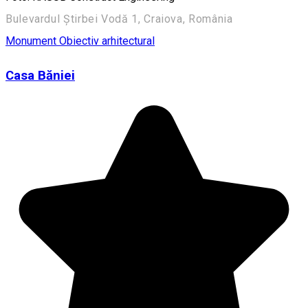
Bulevardul Știrbei Vodă 1, Craiova, România
Monument
Obiectiv arhitectural
Casa Băniei