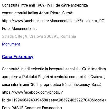
Construită între anii 1909-1911 de către antrepriza
constructorului italian Adotti Pietro. Sursă:
https://www.facebook.com/Monumentalistul/?locale=ro_RO
Foto: Monumentalist
Strada Olteț 9, Craiova 200395, România
Monument
Casa Eskenasy
Construită în stil eclectic la începutul secolului XX în imediata
apropiere a Palatului Poștei și centrului comercial al Craiovei,
casa intra în anii `30 în proprietatea Băncii Eskenasy. Sursă:
https://www.facebook.com/photo/?
fbid=1199466494339458&set=a.983924029227040&locale=
Foto: RASUB Construct Engineering