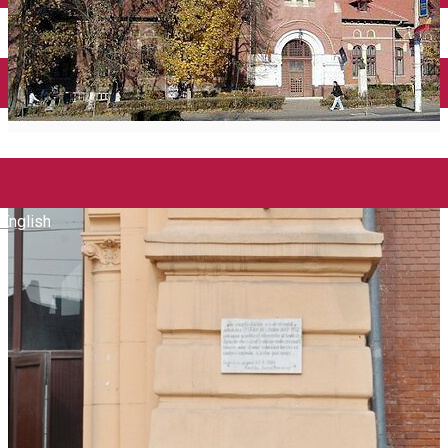
Închirieri auto
Închirieri biciclete
Taxi
Încărcare vehicule electrice
English