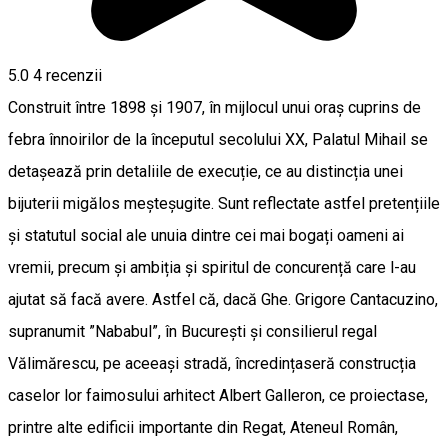
5.0
4
recenzii
Construit între 1898 și 1907, în mijlocul unui oraș cuprins de
febra înnoirilor de la începutul secolului XX, Palatul Mihail se
detașează prin detaliile de execuție, ce au distincția unei
bijuterii migălos meșteșugite. Sunt reflectate astfel pretențiile
și statutul social ale unuia dintre cei mai bogați oameni ai
vremii, precum și ambiția și spiritul de concurență care l-au
ajutat să facă avere. Astfel că, dacă Ghe. Grigore Cantacuzino,
supranumit ”Nababul”, în București și consilierul regal
Vălimărescu, pe aceeași stradă, încredințaseră construcția
caselor lor faimosului arhitect Albert Galleron, ce proiectase,
printre alte edificii importante din Regat, Ateneul Român,