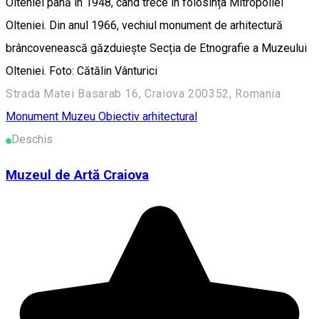
Olteniei până în 1948, când trece în folosința Mitropoliei
Olteniei. Din anul 1966, vechiul monument de arhitectură
brâncovenească găzduiește Secția de Etnografie a Muzeului
Olteniei. Foto: Cătălin Vânturici
Strada Matei Basarab 16, Craiova 200352, Romania
Monument
Muzeu
Obiectiv arhitectural
Deschis
Muzeul de Artă Craiova