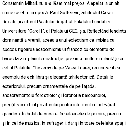
Constantin Mihail, nu s-a lăsat mai prejos. A apelat la un alt
nume celebru în epocă: Paul Gottereau, arhitectul Casei
Regale și autorul Palatului Regal, al Palatului Fundației
Universitare ”Carol I”, al Palatului CEC, ș.a. Reflectând tendința
dominantă a vremii, aceea a unui eclectism ce îmbina cu
succes rigoarea academismului francez cu elemente de
baroc târziu, planul construcției prezintă multe similarități cu
cel al Palatului Cheverny de pe Valea Loarei, recunoscut ca
exemplu de echilibru și eleganță arhitectonică. Detaliile
exteriorului, precum ornamentele de pe fațadă,
ancadramentele ferestrelor și feroneria balcoanelor,
pregătesc ochiul privitorului pentru interiorul cu adevărat
grandios. În holul de onoare, în saloanele de primire, precum
și în cel de muzică, în sufragerii, dar și în toate celelalte spații,