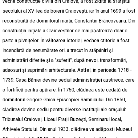
veche construcție civilă din Craiova, a fost zidită la sfârșitul
secolului al XV-lea de boierii Craiovești, iar în anul 1699 a fost
reconstruită de domnitorul martir, Constantin Brâncoveanu. Din
construcția inițială a Craioveștilor se mai păstrează doar o
parte a pivnițelor. În vâltoarea istoriei, vechea ctitorie a fost
incendiată de nenumărate ori, a trecut în stăpâniri și
administrări diferite și a "suferit", după nevoi, transformări,
adaosuri și suprimări arhitecturale. Astfel, în perioada 1718 -
1739, Casa Băniei devine sediul administrației austriece, care
o fortifică pentru apărare. În 1750, clădirea este cedată de
domnitorul Grigore Ghica Episcopiei Râmnicului. Din 1850,
clădirea devine sediu pentru diverse instituții ale orașului:
Tribunalul Craiovei, Liceul Fraţii Buzești, Seminarul local,
Arhivele Statului. Din anul 1933, clădirea va adăposti Muzeul