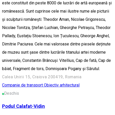
este constituit din peste 8000 de lucrări de artă europeană și
românească. Sunt cuprinse cele mai ilustre nume ale picturii
și sculpturii românești: Theodor Aman, Nicolae Grigorescu,
Nicolae Tonitza, Ștefan Luchian, Gheorghe Petrașcu, Theodor
Pallady, Eustațiu Stoenescu, Ion Țuculescu, Gheorge Anghel,
Dimitrie Paciurea. Cele mai valoroase dintre piesele deținute
de muzeu sunt șase dintre lucrările titanului artei moderne
universale, Constantin Brâncuși: Vitellius, Cap de fată, Cap de
băiat, Fragment de tors, Domnișoara Pogany și Sărutul.
Calea Unirii 15, Craiova 200419, Romania
Companie de transport
Obiectiv arhitectural
Deschis
Podul Calafat-Vidin