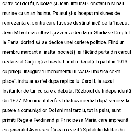
către cei doi fii, Nicolae și Jean, întrucât Constantin Mihail
murise cu un an înainte, Palatul și-a început misiunea de
reprezentare, pentru care fusese destinat încă de la început.
Jean Mihail era cultivat și avea vederi largi. Studiase Dreptul
la Paris, dorind să se dedice unei cariere politice. Fiind un
membru marcant al înaltei societăți și făcând parte din cercul
restâns al Curții, găzduiește Familia Regală la palat în 1913,
cu prilejul inaugurării monumentului ”Asta-i muzica ce-mi
place”, intitulat astfel după replica lui Carol I, la auzul
loviturilor de tun cu care a debutat Războiul de Independență
din 1877. Monumentul a fost distrus imediat după venirea la
putere a comuniștilor. Doi ani mai târziu, tot la palat, sunt
primiți Regele Ferdinand și Principesa Maria, care împreună
cu generalul Averescu făceau o vizită Spitalului Militar din