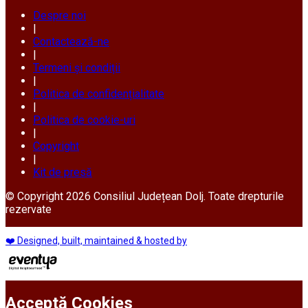
Despre noi
|
Contactează-ne
|
Termeni și condiții
|
Politica de confidențialitate
|
Politica de cookie-uri
|
Copyright
|
Kit de presă
© Copyright 2026 Consiliul Județean Dolj. Toate drepturile
rezervate
❤️ Designed, built, maintained & hosted by
Acceptă Cookies