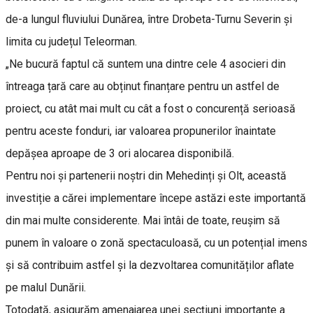
de-a lungul fluviului Dunărea, între Drobeta-Turnu Severin și
limita cu județul Teleorman.
„Ne bucură faptul că suntem una dintre cele 4 asocieri din
întreaga țară care au obținut finanțare pentru un astfel de
proiect, cu atât mai mult cu cât a fost o concurență serioasă
pentru aceste fonduri, iar valoarea propunerilor înaintate
depășea aproape de 3 ori alocarea disponibilă.
Pentru noi și partenerii noștri din Mehedinți și Olt, această
investiție a cărei implementare începe astăzi este importantă
din mai multe considerente. Mai întâi de toate, reușim să
punem în valoare o zonă spectaculoasă, cu un potențial imens
și să contribuim astfel și la dezvoltarea comunităților aflate
pe malul Dunării.
Totodată, asigurăm amenajarea unei secțiuni importante a