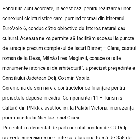
Fondurile sunt acordate, în acest caz, pentru realizarea unor
conexiuni cicloturistice care, pornind tocmai din itinerarul
EuroVelo 6, conduc către obiective de interes natural sau
cultural. Aceasta ne va permite să facilităm accesul la puncte
de atracție precum complexul de lacuri Bistreț – Cârna, castrul
roman de la Desa, Mănăstirea Maglavit, conace ori alte
monumente istorice și de arhitectură“, a precizat președintele
Consiliului Județean Dolj, Cosmin Vasile.
Ceremonia de semnare a contractelor de finanțare pentru
proiectele depuse în cadrul Componentei 11 – Turism și
Cultură din PNRR a avut loc joi, la Palatul Victoria, în prezența
prim-ministrului Nicolae Ionel Ciucă.
Proiectul implementat de parteneriatul condus de CJ Dolj
prevede amenajarea unei rute cu o lungime totală de 358 de