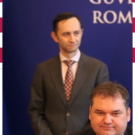
Închirieri auto
Închirieri biciclete
Taxi
Încărcare vehicule electrice
English