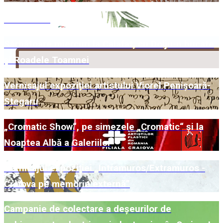
Comunicat
Sărbătoare miercuri la Calafat, cu Dolju-n bucate
și Roadele Toamnei
Vernisajul expoziției artistului Viorel Penișoară-
Stegaru
„Cromatic Show“, pe simezele „Cromatic“ și la
Noaptea Albă a Galeriilor
Vernisajul expoziției „Intramuros/Extramuros -
Craiova pe memorie externă”
Campanie de colectare a deșeurilor de