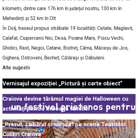
kilometri, dintre care 176 km în județul nostru, 130 km în
Mehedinți și 52 km în Olt.
În Dolj, traseul propus străbate 19 localități: Cetate, Maglavit,
Calafat, Ciupercenii Noi, Desa, Poiana Mare, Piscu Vechi,
Ghidici, Rast, Negoi, Catane, Bistreț, Cârna, Măceșu de Jos,
Gighera, Ostroveni, Bechet, Călărași și Dăbuleni.
Alte sugestii
Vernisajul expoziției „Pictură și carte obiect”
Craiova devine tărâmul magiei de Halloween cu
activități pentru întreaga familie!
„Prazul, zaibărul și ciușca“ pe scena Teatrului
Colibri Craiova