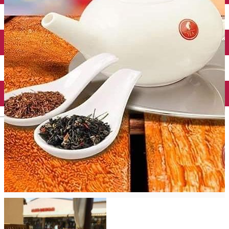
Închirieri auto
Închirieri biciclete
Taxi
Încărcare vehicule electrice
English