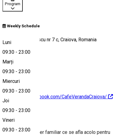
Program
Weekly Schedule
aristizza romanescu nr 7 c, Craiova, Romania
Luni
09:30
-
23:00
Marți
Hartă
09:30
-
23:00
Miercuri
09:30
-
23:00
https://www.facebook.com/CafeVerandaCraiova/
Joi
09:30
-
23:00
Despre
Vineri
09:30
-
23:00
O cafenea cu un aer familiar ce se afla acolo pentru