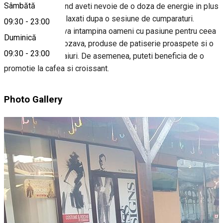
Sâmbătă
dumnevoastra, cand aveti nevoie de o doza de energie in plus
sau doriti sa va relaxati dupa o sesiune de cumparaturi.
09:30
-
23:00
La Cafe Veranda va intampina oameni cu pasiune pentru ceea
Duminică
ce fac, o cafea grozava, produse de patiserie proaspete si o
09:30
-
23:00
gama larga de ceaiuri. De asemenea, puteti beneficia de o
promotie la cafea si croissant.
Photo Gallery