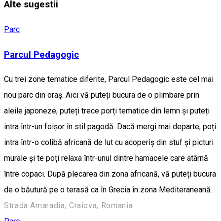
Alte sugestii
Parc
Parcul Pedagogic
Cu trei zone tematice diferite, Parcul Pedagogic este cel mai
nou parc din oraș. Aici vă puteți bucura de o plimbare prin
aleile japoneze, puteți trece porți tematice din lemn și puteți
intra într-un foișor în stil pagodă. Dacă mergi mai departe, poți
intra într-o colibă africană de lut cu acoperiș din stuf și picturi
murale și te poți relaxa într-unul dintre hamacele care atârnă
între copaci. După plecarea din zona africană, vă puteți bucura
de o băutură pe o terasă ca în Grecia în zona Mediteraneană.
Strada Amaradia, Craiova, Romania