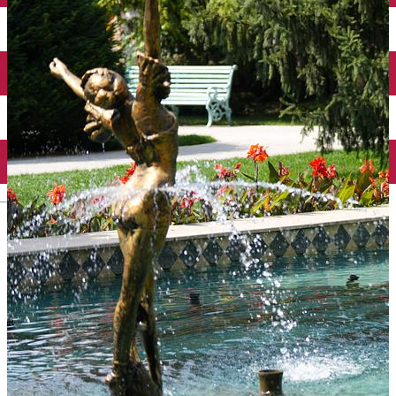
Închirieri auto
Închirieri biciclete
Taxi
Încărcare vehicule electrice
English