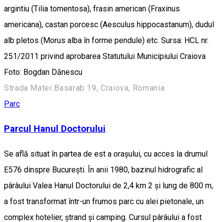
argintiu (Tilia tomentosa), frasin american (Fraxinus
americana), castan porcesc (Aesculus hippocastanum), dudul
alb pletos (Morus alba în forme pendule) etc. Sursa: HCL nr.
251/2011 privind aprobarea Statutului Municipiului Craiova
Foto: Bogdan Dănescu
Strada Matei Basarab 19, Craiova, Romania
Parc
Parcul Hanul Doctorului
Se află situat în partea de est a oraşului, cu acces la drumul
E576 dinspre Bucureşti. În anii 1980, bazinul hidrografic al
pârâului Valea Hanul Doctorului de 2,4 km 2 şi lung de 800 m,
a fost transformat într-un frumos parc cu alei pietonale, un
complex hotelier, ştrand şi camping. Cursul pârâului a fost