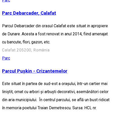
Parc
Parc Debarcader, Calafat
Parcul Debarcader din orasul Calafat este situat in apropiere
de Dunare. Acesta a fost renovat in anul 2014, fiind amenajat
cu bancute, flori, gazon, etc.
Calafat 205200, România
Parc
Parcul Pușkin - Crizantemelor
Este situat în partea de sud-est a oraşului, într-un cartier mai
liniştit, ornat cu arbori şi arbuşti decorativi, asemănători celor
din aria municipiului. În centrul parcului, se află un bust ridicat
în memoria poetului Traian Demetrescu. Sursa: HCL nr.