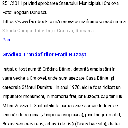
251/2011 privind aprobarea Statutului Municipiului Craiova
Foto: Bogdan Dănescu
https://www.facebook.com/craiovacelmaifrumosorasdinroma
Strada Câmpul Libertății, Craiova, România
Parc
Grădina Trandafirilor Frații Buzești
Iniţial, a fost numită Grădina Băniei, datorită amplasării în
vatra veche a Craiovei, unde sunt aşezate Casa Băniei şi
catedrala Sfântul Dumitru. În anul 1978, aici a fost ridicat un
impunător monument, în memoria fraţilor Buzeşti, căpitanii lui
Mihai Viteazul. Sunt întâlnite numeroase specii de tuia, de
ienupăr de Virginia (Juniperus virginiana), pinul negru, molid,
Buxus sempervirens, arbuşti de tisă (Taxus baccata), de tei