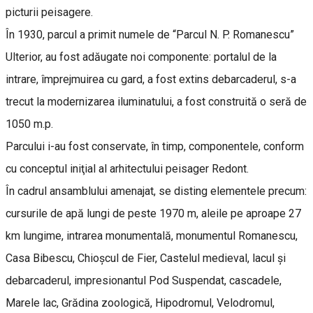
picturii peisagere.
În 1930, parcul a primit numele de “Parcul N. P. Romanescu”
Ulterior, au fost adăugate noi componente: portalul de la
intrare, împrejmuirea cu gard, a fost extins debarcaderul, s-a
trecut la modernizarea iluminatului, a fost construită o seră de
1050 m.p.
Parcului i-au fost conservate, în timp, componentele, conform
cu conceptul iniţial al arhitectului peisager Redont.
În cadrul ansamblului amenajat, se disting elementele precum:
cursurile de apă lungi de peste 1970 m, aleile pe aproape 27
km lungime, intrarea monumentală, monumentul Romanescu,
Casa Bibescu, Chioşcul de Fier, Castelul medieval, lacul şi
debarcaderul, impresionantul Pod Suspendat, cascadele,
Marele lac, Grădina zoologică, Hipodromul, Velodromul,