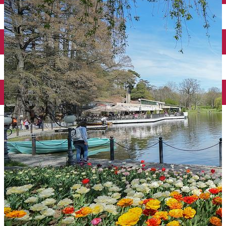
Închirieri auto
Închirieri biciclete
Taxi
Încărcare vehicule electrice
English