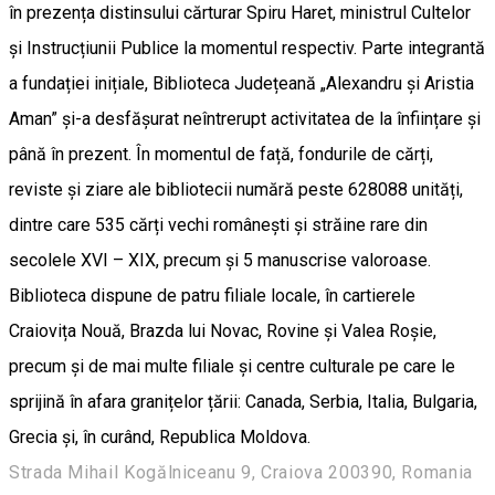
în prezența distinsului cărturar Spiru Haret, ministrul Cultelor
și Instrucțiunii Publice la momentul respectiv. Parte integrantă
a fundației inițiale, Biblioteca Județeană „Alexandru și Aristia
Aman” și-a desfășurat neîntrerupt activitatea de la înființare și
până în prezent. În momentul de față, fondurile de cărți,
reviste și ziare ale bibliotecii numără peste 628088 unități,
dintre care 535 cărți vechi românești și străine rare din
secolele XVI – XIX, precum și 5 manuscrise valoroase.
Biblioteca dispune de patru filiale locale, în cartierele
Craiovița Nouă, Brazda lui Novac, Rovine și Valea Roșie,
precum și de mai multe filiale și centre culturale pe care le
sprijină în afara granițelor țării: Canada, Serbia, Italia, Bulgaria,
Grecia și, în curând, Republica Moldova.
Strada Mihail Kogălniceanu 9, Craiova 200390, Romania