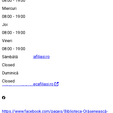
08:00
-
19:00
Hartă
Miercuri
08:00
-
19:00
Joi
0251441341
08:00
-
19:00
Vineri
08:00
-
19:00
contact@bibliotecafiliasi.ro
Sâmbătă
Closed
Duminică
Closed
http://www.bibliotecafiliasi.ro
https://www.facebook.com/pages/Biblioteca-Orășenească-