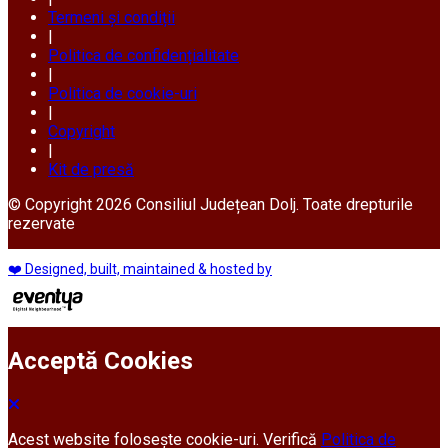
Termeni și condiții
|
Politica de confidențialitate
|
Politica de cookie-uri
|
Copyright
|
Kit de presă
© Copyright 2026 Consiliul Județean Dolj. Toate drepturile
rezervate
❤️ Designed, built, maintained & hosted by
Acceptă Cookies
Acest website folosește cookie-uri. Verifică
Politica de