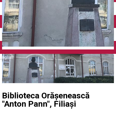
Închirieri auto
Închirieri biciclete
Taxi
Încărcare vehicule electrice
English
Biblioteca Orăşenească
"Anton Pann", Filiaşi