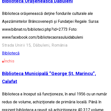
Biblioteca Orăşenească Dăbuleni
Biblioteca orăşenească deţine fondurile culturale ale
Aşezămintelor Brâncoveneşti şi Fundaţiei Regale. Sursa:
www.bibnat.ro/biblioteci.php?id=2773 Foto:
www.facebook.com/bibliotecaorasuluidabuleni
Strada Unirii 15, Dăbuleni, România
Bibliotecă
Închis
Biblioteca Municipală ”George Şt. Marincu”,
Calafat
Biblioteca a început să funcţioneze, în anul 1956 cu un număr
redus de volume, achiziţionate de primăria locală. Până în
prezent biblioteca a reuşit să achiziţioneze 40 317 volume