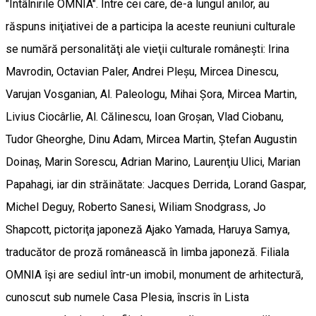
"Întâlnirile OMNIA". Între cei care, de-a lungul anilor, au
răspuns iniţiativei de a participa la aceste reuniuni culturale
se numără personalităţi ale vieţii culturale româneşti: Irina
Mavrodin, Octavian Paler, Andrei Pleşu, Mircea Dinescu,
Varujan Vosganian, Al. Paleologu, Mihai Şora, Mircea Martin,
Livius Ciocârlie, Al. Călinescu, Ioan Groşan, Vlad Ciobanu,
Tudor Gheorghe, Dinu Adam, Mircea Martin, Ştefan Augustin
Doinaş, Marin Sorescu, Adrian Marino, Laurenţiu Ulici, Marian
Papahagi, iar din străinătate: Jacques Derrida, Lorand Gaspar,
Michel Deguy, Roberto Sanesi, Wiliam Snodgrass, Jo
Shapcott, pictoriţa japoneză Ajako Yamada, Haruya Samya,
traducător de proză românească în limba japoneză. Filiala
OMNIA îşi are sediul într-un imobil, monument de arhitectură,
cunoscut sub numele Casa Plesia, înscris în Lista