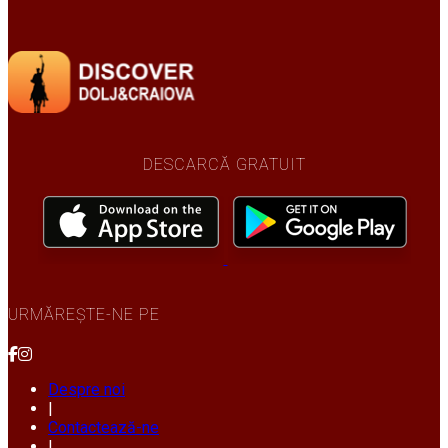
DESCARCĂ GRATUIT
URMĂREȘTE-NE PE
Despre noi
|
Contactează-ne
|