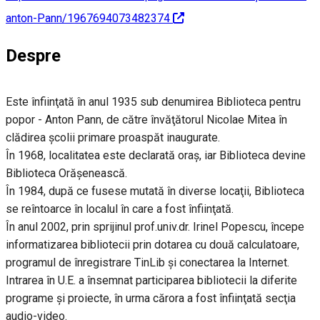
anton-Pann/1967694073482374
Despre
Este înfiinţată în anul 1935 sub denumirea Biblioteca pentru
popor - Anton Pann, de către învăţătorul Nicolae Mitea în
clădirea şcolii primare proaspăt inaugurate.
În 1968, localitatea este declarată oraş, iar Biblioteca devine
Biblioteca Orăşenească.
În 1984, după ce fusese mutată în diverse locaţii, Biblioteca
se reîntoarce în localul în care a fost înfiinţată.
În anul 2002, prin sprijinul prof.univ.dr. Irinel Popescu, începe
informatizarea bibliotecii prin dotarea cu două calculatoare,
programul de înregistrare TinLib şi conectarea la Internet.
Intrarea în U.E. a însemnat participarea bibliotecii la diferite
programe şi proiecte, în urma cărora a fost înfiinţată secţia
audio-video.