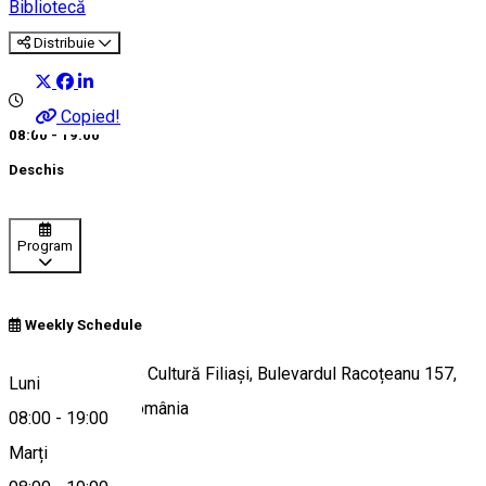
Bibliotecă
Distribuie
Copied!
08:00 - 19:00
Deschis
Program
Weekly Schedule
Clădirea Casei de Cultură Filiași, Bulevardul Racoțeanu 157,
Luni
Filiași 205300, România
08:00
-
19:00
Marți