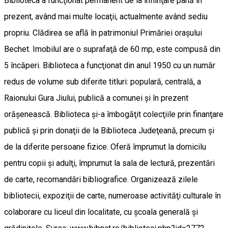
Biblioteca a funcţionat permanent de la înfiinţare până în
prezent, având mai multe locaţii, actualmente având sediu
propriu. Clădirea se află în patrimoniul Primăriei oraşului
Bechet. Imobilul are o suprafaţă de 60 mp, este compusă din
5 încăperi. Biblioteca a funcţionat din anul 1950 cu un număr
redus de volume sub diferite titluri: populară, centrală, a
Raionului Gura Jiului, publică a comunei şi în prezent
orăşenească. Biblioteca şi-a îmbogăţit colecţiile prin finanţare
publică şi prin donaţii de la Biblioteca Judeţeană, precum şi
de la diferite persoane fizice. Oferă împrumut la domicilu
pentru copii şi adulţi, împrumut la sala de lectură, prezentări
de carte, recomandări bibliografice. Organizează zilele
bibliotecii, expoziţii de carte, numeroase activităţi culturale în
colaborare cu liceul din localitate, cu şcoala generală şi