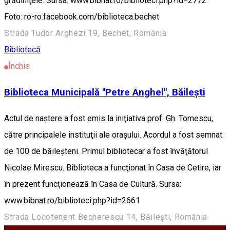
grădiniţele. Sursa: www.bibnat.ro/biblioteci.php?id=2772
Foto: ro-ro.facebook.com/biblioteca.bechet
Strada Tudor Arghezi 19, Bechet, România
Bibliotecă
Închis
Biblioteca Municipală "Petre Anghel", Băilești
Actul de naştere a fost emis la iniţiativa prof. Gh. Tomescu,
către principalele instituţii ale oraşului. Acordul a fost semnat
de 100 de băileşteni. Primul bibliotecar a fost învăţătorul
Nicolae Mirescu. Biblioteca a funcţionat în Casa de Cetire, iar
în prezent funcţionează în Casa de Cultură. Sursa:
www.bibnat.ro/biblioteci.php?id=2661
Strada Locotenent Becherescu 14, Băilești, România