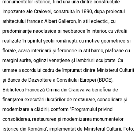
monumentelor istorice, fiind una una dintre construcţiile
impozante ale Craiovei, construită în 1890, după proiectul
arhitectului francez Albert Galleron, în stil eclectic., cu
predominanţe neoclasice si neobaroce în interior, cu vitralii
realizate în spiritul şcolii româneşti, cu motive geometrice si
florale, scară interioară şi feronerie în stil baroc, plafoane cu
margini aurite, oglinzi veneţiene şi lambriuri sculptate. Ca
urmare a acordului cadru de împrumut dintre Ministerul Culturii
şi Banca de Dezvoltare a Consiliului Europei (BDCE),
Biblioteca Franceză Omnia din Craiova va beneficia de
finanţarea executării lucrărilor de restaurare, consolidare şi
modernizare a clădirii, conform "Programului privind
consolidarea, restaurarea şi modernizarea monumentelor
istorice din România", implementat de Ministerul Culturii. Foto: