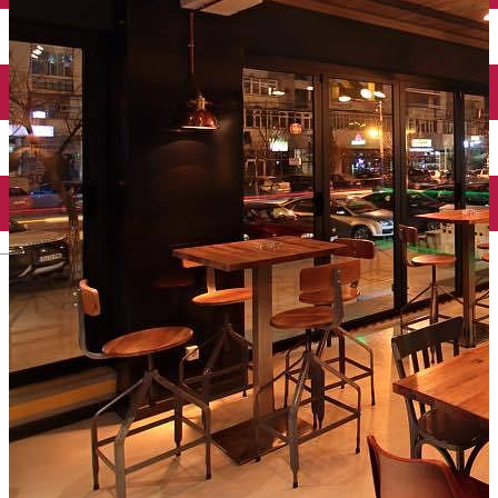
Închirieri auto
Închirieri biciclete
Taxi
Încărcare vehicule electrice
English