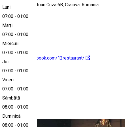
Strada Alexandru Ioan Cuza 6B, Craiova, Romania
Luni
07:00
-
01:00
Marți
Hartă
07:00
-
01:00
Miercuri
07:00
-
01:00
https://www.facebook.com/12restaurant/
Joi
07:00
-
01:00
Despre
Vineri
07:00
-
01:00
12 Doișpe
Sâmbătă
08:00
-
01:00
Photo Gallery
Duminică
08:00
-
01:00