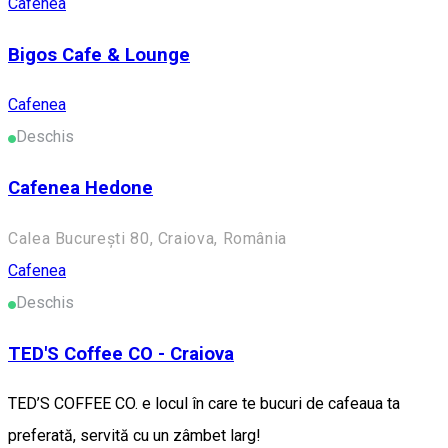
Cafenea
Bigos Cafe & Lounge
Cafenea
Deschis
Cafenea Hedone
Calea București 80, Craiova, România
Cafenea
Deschis
TED'S Coffee CO - Craiova
TED’S COFFEE CO. e locul în care te bucuri de cafeaua ta
preferată, servită cu un zâmbet larg!