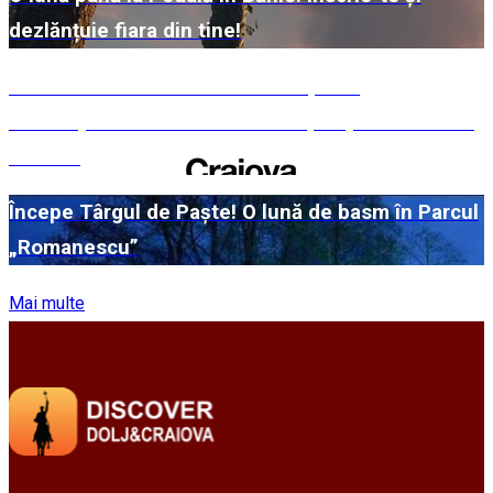
dezlănțuie fiara din tine!
#WillMatters. Festivalul Internațional
Shakespeare vine cu încă o ediție spectaculoasă
în 2026
Începe Târgul de Paște! O lună de basm în Parcul
„Romanescu”
Mai multe