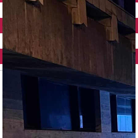
Închirieri auto
Închirieri biciclete
Taxi
Încărcare vehicule electrice
English