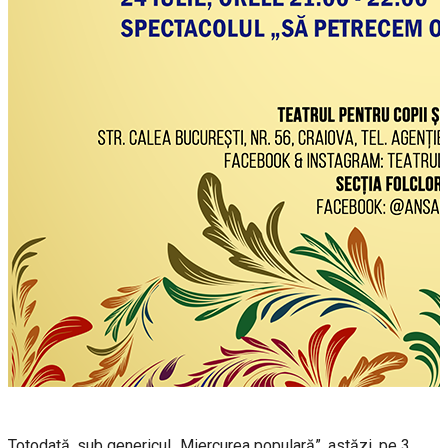
Totodată, sub genericul „Miercurea populară”, astăzi, pe 3