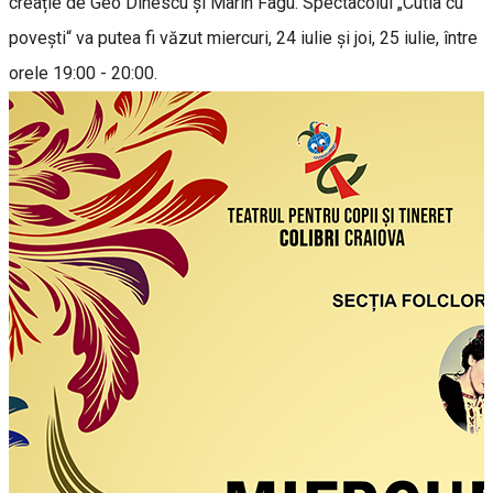
creație de Geo Dinescu și Marin Fagu. Spectacolul „Cutia cu
povești“ va putea fi văzut miercuri, 24 iulie și joi, 25 iulie, între
orele 19:00 - 20:00.