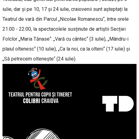
iulie, dar și pe 10, 17 și 24 iulie, craiovenii sunt așteptați la
Teatrul de vară din Parcul „Nicolae Romanescu“, între orele
21:00 - 22:00, la spectacolele susținute de artiștii Secției
Folclor „ׅMaria Tănase“: „Vară cu cântec“ (3 iulie), „Mândru-i
plaiul oltenesc“ (10 iulie), „Ca la noi, ca la olteni“ (17 iulie) și
„Să petrecem oltenește“ (24 iulie).