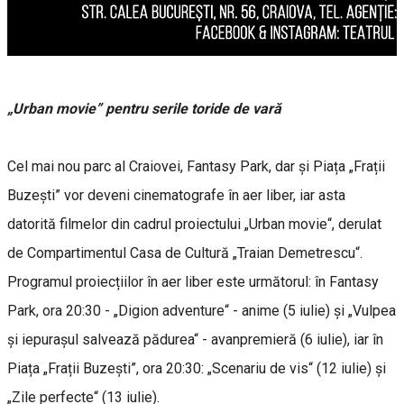
„Urban movie” pentru serile toride de vară
Cel mai nou parc al Craiovei, Fantasy Park, dar și Piața „Frații
Buzești” vor deveni cinematografe în aer liber, iar asta
datorită filmelor din cadrul proiectului „Urban movie“, derulat
de Compartimentul Casa de Cultură „Traian Demetrescu“.
Programul proiecțiilor în aer liber este următorul: în Fantasy
Park, ora 20:30 - „Digion adventure“ - anime (5 iulie) și „Vulpea
și iepurașul salvează pădurea“ - avanpremieră (6 iulie), iar în
Piața „Frații Buzești”, ora 20:30: „Scenariu de vis“ (12 iulie) și
„Zile perfecte“ (13 iulie).