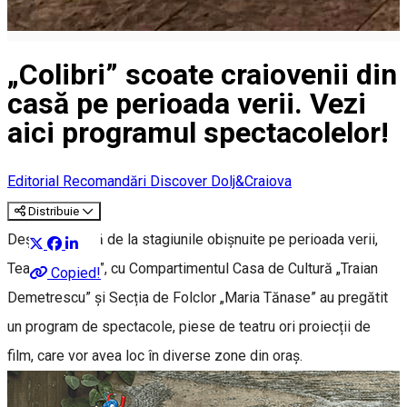
„Colibri” scoate craiovenii din
casă pe perioada verii. Vezi
aici programul spectacolelor!
Editorial
Recomandări Discover Dolj&Craiova
Distribuie
Deși în vacanță de la stagiunile obișnuite pe perioada verii,
Teatrul „Colibri”, cu Compartimentul Casa de Cultură „Traian
Copied!
Demetrescu” și Secția de Folclor „Maria Tănase” au pregătit
un program de spectacole, piese de teatru ori proiecții de
film, care vor avea loc în diverse zone din oraș.