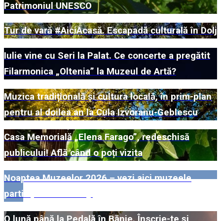
Patrimoniul UNESCO
Tur de vară #AiciAcasă. Escapadă culturală în Dolj
Iulie vine cu Seri la Palat. Ce concerte a pregătit
Filarmonica „Oltenia” la Muzeul de Artă?
Muzica tradițională și cultura locală, în prim-plan
pentru al doilea an la Cula Izvoranu-Geblescu
Casa Memorială „Elena Farago”, redeschisă
publicului! Află când o poți vizita
Noaptea Muzeelor 2026 – vezi aici muzeele
participante din Dolj!
O lună până la Pedală în Bănie. Înscrie-te și