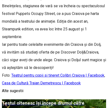
Bineînțeles, stagiunea de vară se va încheia cu spectaculosul
festival Puppets Occupy Street, ce a pus Craiova pe harta
mondială a teatrului de animație. Ediția din acest an,
Steampunk edition, va avea loc între 25 august și 1
septembrie.
Iar pentru toate celelalte evenimente din Craiova și din Dolj,
vă invităm să studiați oferta de pe Discover Dolj&Craiova,
căci sigur aveți de unde alege. Craiova și Doljul sunt magice și
vă așteptăm să le descoperiți!
Foto:
Teatrul pentru copii si tineret Colibri Craiova | Facebook
,
Casa de Cultură Traian Demetrescu | Facebook
Alte sugestii
Țestul oltenesc își începe drumul către