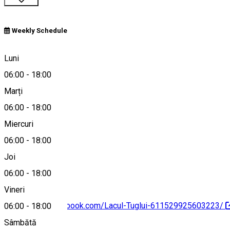
Weekly Schedule
Țuglui, Romania
Luni
06:00
-
18:00
Marți
Hartă
06:00
-
18:00
Miercuri
06:00
-
18:00
0765242150
Joi
06:00
-
18:00
Vineri
https://www.facebook.com/Lacul-Tuglui-611529925603223/
06:00
-
18:00
Sâmbătă