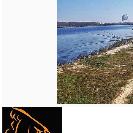
Închirieri auto
Închirieri biciclete
Taxi
Încărcare vehicule electrice
English