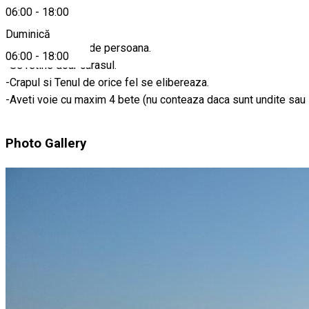
Despre
06:00
-
18:00
Duminică
-Taxa este 30 lei de persoana.
06:00
-
18:00
-Se retine doar carasul.
-Crapul si Tenul de orice fel se elibereaza.
-Aveti voie cu maxim 4 bete (nu conteaza daca sunt undite sau
Photo Gallery