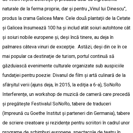
naturale de la ferma proprie, dar şi pentru „Vinul lui Dinescu”,
produs la crama Galicea Mare. Cele douǎ plantaţii de la Cetate
şi Galicea însumează 100 ha şi includ atât soiuri autohtone cât
şi soiuri nobile europene şi, deşi încă tinere, au deja în
palmares câteva vinuri de excepţie. Astăzi, deşi din ce în ce
mai popular ca destinaţie de turism, portul continuă să
găzduiască evenimente culturale organizate sub auspiciile
fundaţiei pentru poezie: Divanul de film şi artă culinară de la
sfârşitul verii (ajuns deja, în 2015, la ediţia a 6-a), SoNoRo
Interferenţe, un workshop de muzică de cameră care precedă
şi pregăteşte Festivalul SoNoRo, tabere de traduceri
(împreună cu Goethe Institut şi parteneri din Germania), tabere
de scriere creatoare şi rezidenţe pentru scriitori în cadrul unor
programe de schimburi europene, spectacole de teatru în