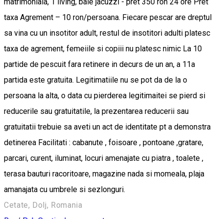
matrimoniala, 1 living, baie jacuzzi - pret 350 ron 24 ore Pret
taxa Agrement – 10 ron/persoana. Fiecare pescar are dreptul
sa vina cu un insotitor adult, restul de insotitori adulti platesc
taxa de agrement, femeiile si copiii nu platesc nimic La 10
partide de pescuit fara retinere in decurs de un an, a 11a
partida este gratuita. Legitimatiile nu se pot da de la o
persoana la alta, o data cu pierderea legitimaitei se pierd si
reducerile sau gratuitatile, la prezentarea reducerii sau
gratuitatii trebuie sa aveti un act de identitate pt a demonstra
detinerea Facilitati : cabanute , foisoare , pontoane ,gratare,
parcari, curent, iluminat, locuri amenajate cu piatra , toalete ,
terasa bauturi racoritoare, magazine nada si momeala, plaja
amanajata cu umbrele si sezlonguri.
Cetate, Dolj, Romania