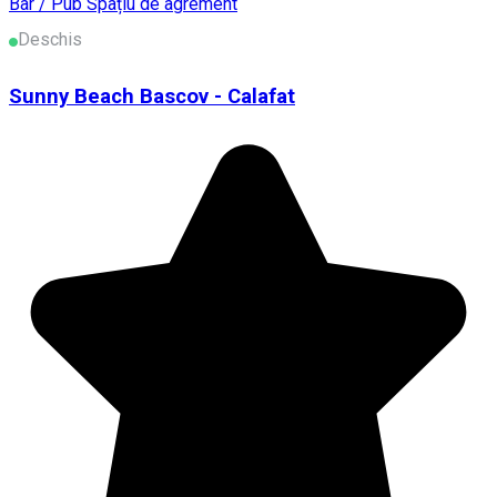
Bar / Pub
Spațiu de agrement
Deschis
Sunny Beach Bascov - Calafat