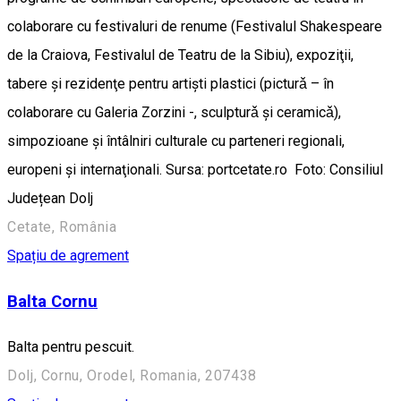
colaborare cu festivaluri de renume (Festivalul Shakespeare
de la Craiova, Festivalul de Teatru de la Sibiu), expoziţii,
tabere şi rezidenţe pentru artişti plastici (picturǎ – în
colaborare cu Galeria Zorzini -, sculpturǎ şi ceramicǎ),
simpozioane şi întâlniri culturale cu parteneri regionali,
europeni şi internaţionali. Sursa: portcetate.ro Foto: Consiliul
Județean Dolj
Cetate, România
Spațiu de agrement
Balta Cornu
Balta pentru pescuit.
Dolj, Cornu, Orodel, Romania, 207438