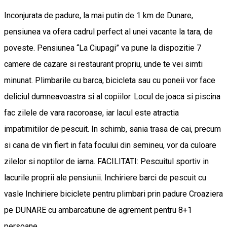
Inconjurata de padure, la mai putin de 1 km de Dunare,
pensiunea va ofera cadrul perfect al unei vacante la tara, de
poveste. Pensiunea “La Ciupagi” va pune la dispozitie 7
camere de cazare si restaurant propriu, unde te vei simti
minunat. Plimbarile cu barca, bicicleta sau cu poneii vor face
deliciul dumneavoastra si al copiilor. Locul de joaca si piscina
fac zilele de vara racoroase, iar lacul este atractia
impatimitilor de pescuit. In schimb, sania trasa de cai, precum
si cana de vin fiert in fata focului din semineu, vor da culoare
zilelor si noptilor de iarna. FACILITATI: Pescuitul sportiv in
lacurile proprii ale pensiunii. Inchiriere barci de pescuit cu
vasle Inchiriere biciclete pentru plimbari prin padure Croaziera
pe DUNARE cu ambarcatiune de agrement pentru 8+1
persoane.