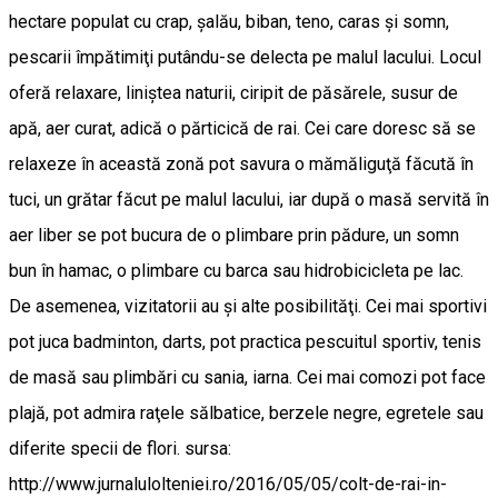
hectare populat cu crap, şalău, biban, teno, caras şi somn,
pescarii împătimiţi putându-se delecta pe malul lacului. Locul
oferă relaxare, liniştea naturii, ciripit de păsărele, susur de
apă, aer curat, adică o părticică de rai. Cei care doresc să se
relaxeze în această zonă pot savura o mămăliguţă făcută în
tuci, un grătar făcut pe malul lacului, iar după o masă servită în
aer liber se pot bucura de o plimbare prin pădure, un somn
bun în hamac, o plimbare cu barca sau hidrobicicleta pe lac.
De asemenea, vizitatorii au şi alte posibilităţi. Cei mai sportivi
pot juca badminton, darts, pot practica pescuitul sportiv, tenis
de masă sau plimbări cu sania, iarna. Cei mai comozi pot face
plajă, pot admira raţele sălbatice, berzele negre, egretele sau
diferite specii de flori. sursa:
http://www.jurnalulolteniei.ro/2016/05/05/colt-de-rai-in-