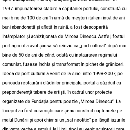
1997, impunătoarea clădire a căpităniei portului, construitǎ cu
mai bine de 100 de ani în urmǎ de meşteri italieni însǎ de ani
buni abandonată şi aflată în ruină, a fost descoperită
întâmplător şi achiziţionată de Mircea Dinescu. Astfel, fostul
port agricol a avut şansa să reînvie ca „port cultural” după mai
bine de 50 de ani de când, odată cu instaurarea regimului
comunist, fusese închis şi transformat în pichet de grăniceri.
Ideea de port cultural a venit de la sine: între 1998-2007, pe
perioada restaurǎrii clǎdirilor principale, portul a gǎzduit cu
preponderenţǎ tabere de artişti, în cadrul unor proiecte
organizate de Fundaţia pentru poezie „Mircea Dinescu”. La
început au fost ceramiştii care şi-au construit cuptoarele pe
malul Dunării şi apoi chiar şi un „sat neolitic” pe lângă iazurile
din vatra veche a satului, la Ulmi. Apoi au venit sculptorii care