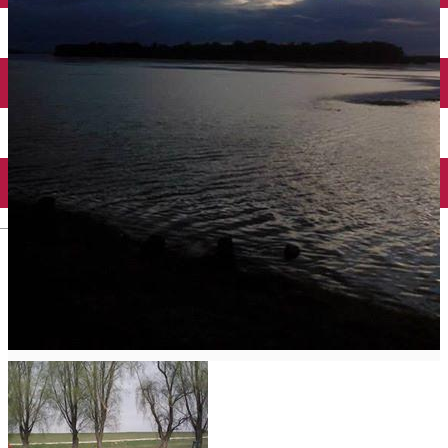
Închirieri auto
Închirieri biciclete
Taxi
Încărcare vehicule electrice
English