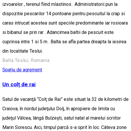
izvoarelor , terenul fiind mlastinos . Administratorii pun la
dispozitie pescarilor 14 pontoane pentru pescuitul la crap si
caras intrucat acestea sunt speciile predominante iar rosioara
si bibanul se prin rar . Adancimea baltii de pescuit este
cuprinsa intre 1 si 5 m . Balta se afla partea dreapta la iesirea
din localitate Teslui.
Balta Teslui, Romania
Spațiu de agrement
Un colț de rai
Satul de vacanţă “Colţ de Rai” este situat la 32 de kilometri de
Craiova, în nordul judeţului Dolj, în apropiere de limita cu
judeţul Vâlcea, lângă Bulzeşti, satul natal al marelui scriitor
Marin Sorescu. Aici, timpul parcă s-a oprit în loc. Câteva zone