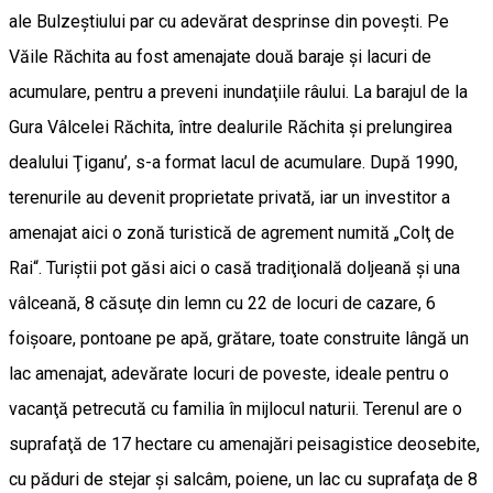
ale Bulzeştiului par cu adevărat desprinse din poveşti. Pe
Văile Răchita au fost amenajate două baraje şi lacuri de
acumulare, pentru a preveni inundaţiile râului. La barajul de la
Gura Vâlcelei Răchita, între dealurile Răchita şi prelungirea
dealului Ţiganu’, s-a format lacul de acumulare. După 1990,
terenurile au devenit proprietate privată, iar un investitor a
amenajat aici o zonă turistică de agrement numită „Colţ de
Rai“. Turiştii pot găsi aici o casă tradiţională doljeană şi una
vâlceană, 8 căsuţe din lemn cu 22 de locuri de cazare, 6
foişoare, pontoane pe apă, grătare, toate construite lângă un
lac amenajat, adevărate locuri de poveste, ideale pentru o
vacanţă petrecută cu familia în mijlocul naturii. Terenul are o
suprafaţă de 17 hectare cu amenajări peisagistice deosebite,
cu păduri de stejar şi salcâm, poiene, un lac cu suprafaţa de 8