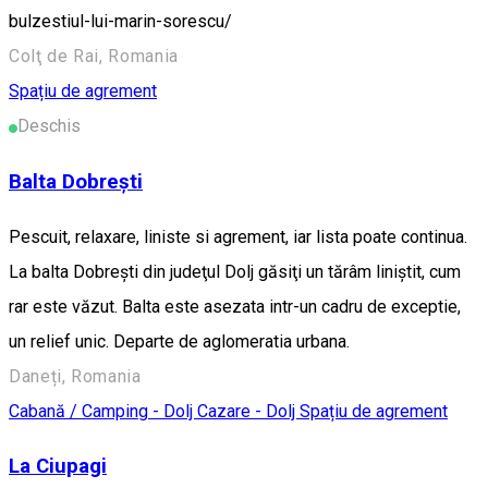
bulzestiul-lui-marin-sorescu/
Colţ de Rai, Romania
Spațiu de agrement
Deschis
Balta Dobrești
Pescuit, relaxare, liniste si agrement, iar lista poate continua.
La balta Dobreşti din judeţul Dolj găsiţi un tărâm liniştit, cum
rar este văzut. Balta este asezata intr-un cadru de exceptie,
un relief unic. Departe de aglomeratia urbana.
Daneți, Romania
Cabană / Camping - Dolj
Cazare - Dolj
Spațiu de agrement
La Ciupagi