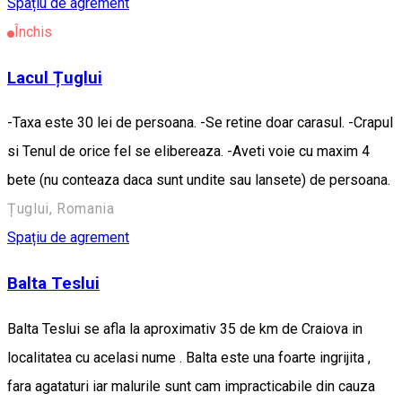
Spațiu de agrement
Închis
Lacul Țuglui
-Taxa este 30 lei de persoana. -Se retine doar carasul. -Crapul
si Tenul de orice fel se elibereaza. -Aveti voie cu maxim 4
bete (nu conteaza daca sunt undite sau lansete) de persoana.
Țuglui, Romania
Spațiu de agrement
Balta Teslui
Balta Teslui se afla la aproximativ 35 de km de Craiova in
localitatea cu acelasi nume . Balta este una foarte ingrijita ,
fara agataturi iar malurile sunt cam impracticabile din cauza