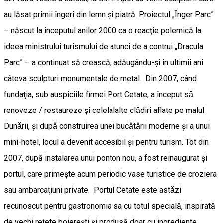
au lăsat primii îngeri din lemn şi piatră. Proiectul „Înger Parc”
– născut la începutul anilor 2000 ca o reacţie polemică la
ideea ministrului turismului de atunci de a contrui „Dracula
Parc” – a continuat să crească, adăugându-şi în ultimii ani
câteva sculpturi monumentale de metal. Din 2007, când
fundaţia, sub auspiciile firmei Port Cetate, a început sǎ
renoveze / restaureze şi celelalalte clǎdiri aflate pe malul
Dunǎrii, şi dupǎ construirea unei bucǎtǎrii moderne şi a unui
mini-hotel, locul a devenit accesibil şi pentru turism. Tot din
2007, după instalarea unui ponton nou, a fost reinaugurat şi
portul, care primeşte acum periodic vase turistice de croziera
sau ambarcaţiuni private. Portul Cetate este astǎzi
recunoscut pentru gastronomia sa cu totul specială, inspirată
de vechi reţete boiereşti şi produsă doar cu ingrediente