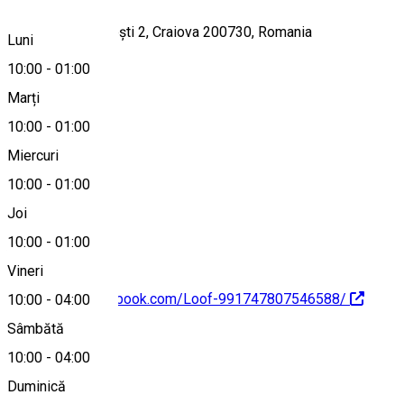
Strada Frații Buzești 2, Craiova 200730, Romania
Luni
10:00
-
01:00
Marți
Hartă
10:00
-
01:00
Miercuri
10:00
-
01:00
+40761602399
Joi
10:00
-
01:00
Vineri
https://www.facebook.com/Loof-991747807546588/
10:00
-
04:00
Sâmbătă
Despre
10:00
-
04:00
Duminică