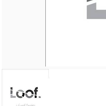
Închirieri auto
Închirieri biciclete
Taxi
Încărcare vehicule electrice
English