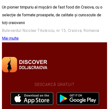
Un pionier timpuriu al mișcării de fast food din Craiova, cu o
selecție de formate proaspete, de calitate și cunoscute de
toți craiovenii
Bulevardul Nicolae Titulescu, nr 15, Craiova, Romania
Mai multe
DESCARCĂ GRATUIT