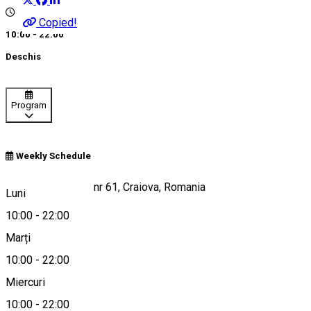
Copied!
10:00 - 22:00
Deschis
Program
Weekly Schedule
Calea Severinului, nr 61, Craiova, Romania
Luni
10:00
-
22:00
Marți
Hartă
10:00
-
22:00
Despre
Miercuri
10:00
-
22:00