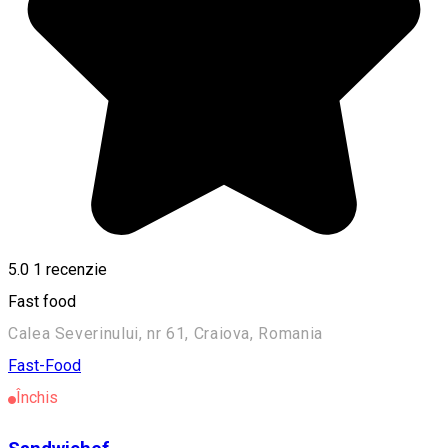
5.0
1 recenzie
Fast food
Calea Severinului, nr 61, Craiova, Romania
Fast-Food
Închis