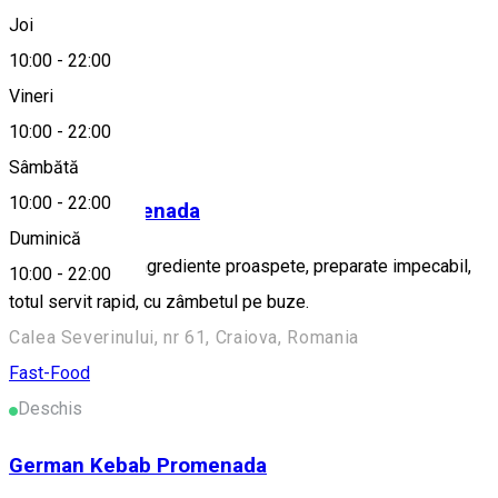
Fast Food
Joi
Alte sugestii
10:00
-
22:00
Vineri
Fast-Food
10:00
-
22:00
Deschis
Sâmbătă
10:00
-
22:00
Spartan Promenada
Duminică
Rețete unice cu ingrediente proaspete, preparate impecabil,
10:00
-
22:00
totul servit rapid, cu zâmbetul pe buze.
Calea Severinului, nr 61, Craiova, Romania
Fast-Food
Deschis
German Kebab Promenada