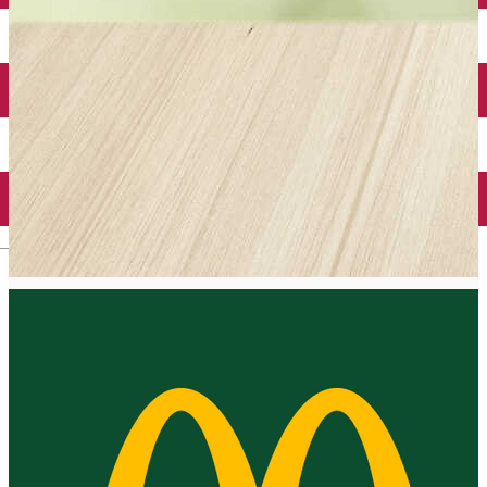
Închirieri auto
Închirieri biciclete
Taxi
Încărcare vehicule electrice
English