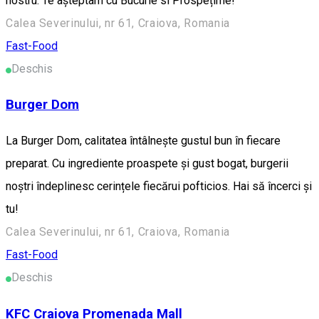
nostru. Te așteptam cu Bucurie si Prospețime!
Calea Severinului, nr 61, Craiova, Romania
Fast-Food
Deschis
Burger Dom
La Burger Dom, calitatea întâlnește gustul bun în fiecare
preparat. Cu ingrediente proaspete și gust bogat, burgerii
noștri îndeplinesc cerințele fiecărui pofticios. Hai să încerci și
tu!
Calea Severinului, nr 61, Craiova, Romania
Fast-Food
Deschis
KFC Craiova Promenada Mall