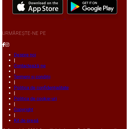
URMĂREȘTE-NE PE
Despre noi
|
Contactează-ne
|
Termeni și condiții
|
Politica de confidențialitate
|
Politica de cookie-uri
|
Copyright
|
Kit de presă