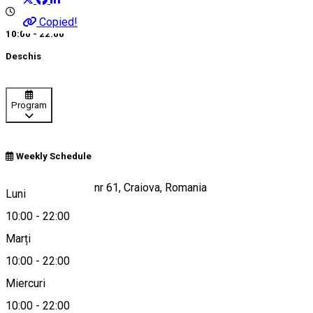
Copied!
10:00 - 22:00
Deschis
Program
Weekly Schedule
Calea Severinului, nr 61, Craiova, Romania
Luni
10:00
-
22:00
Marți
Hartă
10:00
-
22:00
Miercuri
10:00
-
22:00