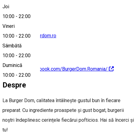
0725 118 539
Joi
10:00
-
22:00
Vineri
marketing@burgerdom.ro
10:00
-
22:00
Sâmbătă
10:00
-
22:00
Duminică
https://www.facebook.com/BurgerDom.Romania/
10:00
-
22:00
Despre
La Burger Dom, calitatea întâlnește gustul bun în fiecare
preparat. Cu ingrediente proaspete și gust bogat, burgerii
noștri îndeplinesc cerințele fiecărui pofticios. Hai să încerci și
tu!