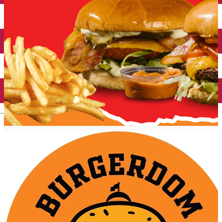
Închirieri auto
Închirieri biciclete
Taxi
Încărcare vehicule electrice
English