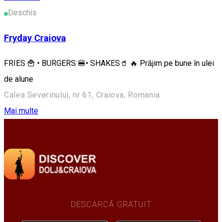
Deschis
Fryday Craiova
FRIES 🍟 • BURGERS 🍔• SHAKES🥤 🔥 Prăjim pe bune în ulei
de alune
Calea Severinului, nr 61, Craiova, Romania
Mai multe
DESCARCĂ GRATUIT