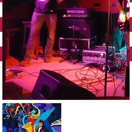
Închirieri auto
Închirieri biciclete
Taxi
Încărcare vehicule electrice
English