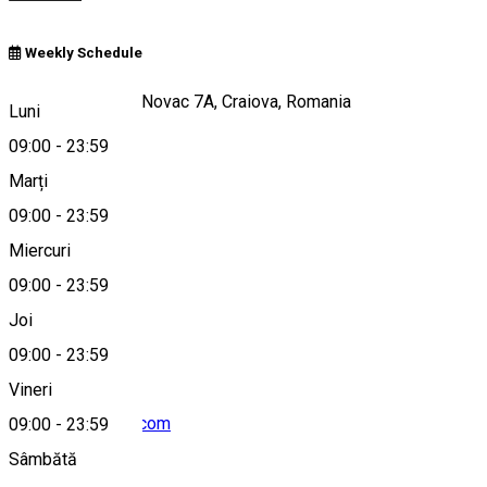
Weekly Schedule
Strada Brazda lui Novac 7A, Craiova, Romania
Luni
09:00
-
23:59
Marți
Hartă
09:00
-
23:59
Miercuri
09:00
-
23:59
0740248148
Joi
09:00
-
23:59
Vineri
mikispub@gmail.com
09:00
-
23:59
Sâmbătă