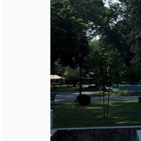
Închirieri auto
Închirieri biciclete
Taxi
Încărcare vehicule electrice
English