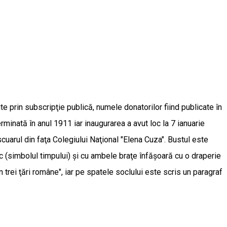
te prin subscripţie publică, numele donatorilor fiind publicate în
minată în anul 1911 iar inaugurarea a avut loc la 7 ianuarie
scuarul din faţa Colegiului Naţional "Elena Cuza". Bustul este
c (simbolul timpului) şi cu ambele braţe înfăşoară cu o draperie
n trei ţări române", iar pe spatele soclului este scris un paragraf