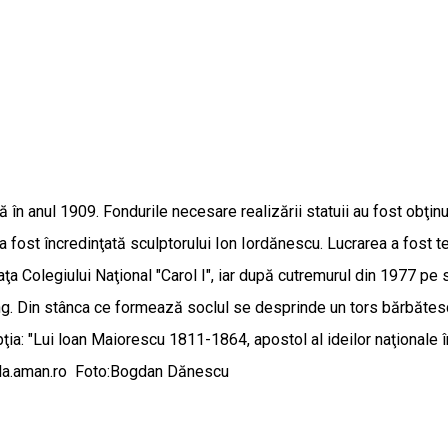
 în anul 1909. Fondurile necesare realizării statuii au fost obţinu
fost încredinţată sculptorului Ion Iordănescu. Lucrarea a fost ter
aţa Colegiului Naţional "Carol I", iar după cutremurul din 1977 pe 
lung. Din stânca ce formează soclul se desprinde un tors bărbătes
pţia: "Lui loan Maiorescu 1811-1864, apostol al ideilor naţionale î
cala.aman.ro Foto:Bogdan Dănescu