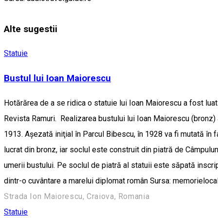
Alte sugestii
Statuie
Bustul lui Ioan Maiorescu
Hotărărea de a se ridica o statuie lui Ioan Maiorescu a fost luată
Revista Ramuri. Realizarea bustului lui Ioan Maiorescu (bronz) a 
1913. Aşezată iniţial în Parcul Bibescu, în 1928 va fi mutată în f
lucrat din bronz, iar soclul este construit din piatră de Câmpu
umerii bustului. Pe soclul de piatră al statuii este săpată inscri
dintr-o cuvântare a marelui diplomat român Sursa: memorielo
Strada Ion Maiorescu, Craiova, Romania
Statuie