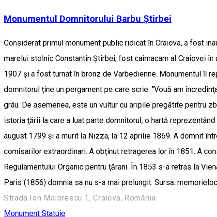
Monumentul Domnitorului Barbu Ştirbei
Considerat primul monument public ridicat în Craiova, a fost ina
marelui stolnic Constantin Ştirbei, fost caimacam al Craiovei î
1907 şi a fost turnat în bronz de Varbedienne. Monumentul îl re
domnitorul ţine un pergament pe care scrie: "Vouă am încredinţat 
grâu. De asemenea, este un vultur cu aripile pregătite pentru zb
istoria ţării la care a luat parte domnitorul, o hartă reprezentâ
august 1799 şi a murit la Nizza, la 12 aprilie 1869. A domnit într
comisarilor extraordinari. A obţinut retragerea lor în 1851. A con
Regulamentului Organic pentru ţărani. În 1853 s-a retras la Viena
Paris (1856) domnia sa nu s-a mai prelungit. Sursa: memoriel
Strada Ion Maiorescu 1, Craiova, România
Monument
Statuie