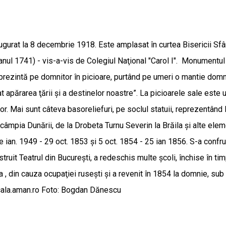
ugurat la 8 decembrie 1918. Este amplasat în curtea Bisericii Sfân
n anul 1741) - vis-a-vis de Colegiul Naţional "Carol I". Monument
prezintă pe domnitor în picioare, purtând pe umeri o mantie domn
apărarea ţării şi a destinelor noastre”. La picioarele sale este u
or. Mai sunt câteva basoreliefuri, pe soclul statuii, reprezentând
nd câmpia Dunării, de la Drobeta Turnu Severin la Brăila şi alte ele
e ian. 1949 - 29 oct. 1853 şi 5 oct. 1854 - 25 ian 1856. S-a confru
struit Teatrul din Bucureşti, a redeschis multe şcoli, închise în ti
 , din cauza ocupaţiei ruseşti şi a revenit în 1854 la domnie, sub
ocala.aman.ro Foto: Bogdan Dănescu