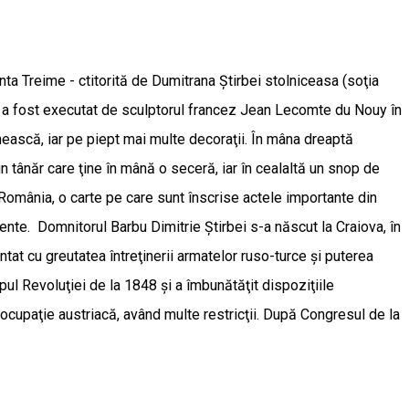
ta Treime - ctitorită de Dumitrana Ştirbei stolniceasa (soţia
ul a fost executat de sculptorul francez Jean Lecomte du Nouy în
ească, iar pe piept mai multe decoraţii. În mâna dreaptă
n tânăr care ţine în mână o seceră, iar în cealaltă un snop de
 România, o carte pe care sunt înscrise actele importante din
mente. Domnitorul Barbu Dimitrie Ştirbei s-a născut la Craiova, în
ntat cu greutatea întreţinerii armatelor ruso-turce şi puterea
mpul Revoluţiei de la 1848 şi a îmbunătăţit dispoziţiile
 ocupaţie austriacă, având multe restricţii. După Congresul de la