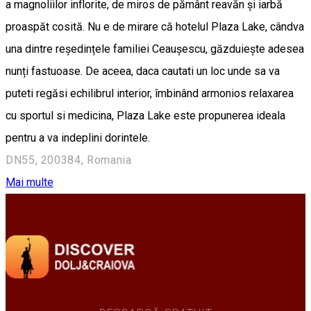
a magnoliilor inflorite, de miros de pământ reavăn și iarbă
proaspăt cosită. Nu e de mirare că hotelul Plaza Lake, cândva
una dintre reședințele familiei Ceaușescu, găzduiește adesea
nunți fastuoase. De aceea, daca cautati un loc unde sa va
puteti regăsi echilibrul interior, îmbinând armonios relaxarea
cu sportul si medicina, Plaza Lake este propunerea ideala
pentru a va indeplini dorintele.
DN55, 200384, Romania
Mai multe