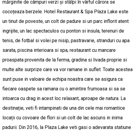
mărginite de câmpuri verzi și stâlpi în vârful cărora se
cocoțeaza berzele. Hotel Restaurant & Spa Plaza Lake este
un tinut de poveste, un colt de padure si un parc inflorit atent
ingrijite, un lac spectaculos cu ponton si insula, terenuri de
tenis, de fotbal si volei pe nisip, pastravarie, stranduri cu apa
sarata, piscina interioara si spa, restaurant cu mancare
proaspata provenita de la ferma, gradina si livada proprie si
multe alte surprize care va vor ramane in suflet. Toate acestea
sunt puse in valoare de echipa noastra care se asigura ca
fiecare oaspete sa ramana cu o amintire frumoasa si sa se
intoarca cu drag in acest loc relaxant, aproape de natura. La
destinație, veti fi intampinati de una din cele mai romantice
locații cu covoare de flori si un colt de lac ascuns in inima
padurii. Din 2016, la Plaza Lake veti gasi o adevarata statiune