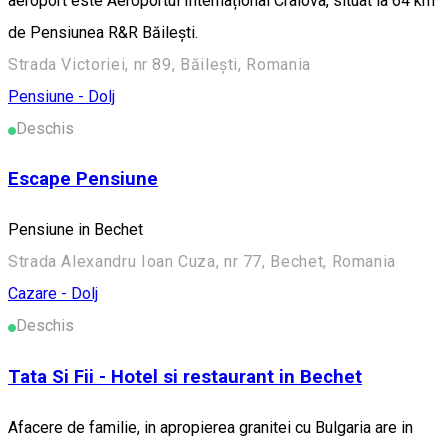
aeroport este Aeroportul Internațional Craiova, situat la 64 km
de Pensiunea R&R Băilești.
Strada Victoriei, nr 89, Băilești, Romania
Pensiune - Dolj
Deschis
Escape Pensiune
Pensiune in Bechet
Strada Alexandru Ioan Cuza, nr 77, Bechet, Romania
Cazare - Dolj
Deschis
Tata Si Fii - Hotel si restaurant in Bechet
Afacere de familie, in apropierea granitei cu Bulgaria are in