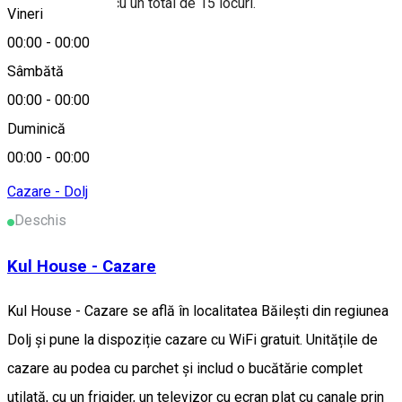
camere ( spatii ) cu un total de 15 locuri.
Vineri
00:00
-
00:00
Nr. stele
Sâmbătă
00:00
-
00:00
2 flori
Duminică
Alte sugestii
00:00
-
00:00
Cazare - Dolj
Deschis
Kul House - Cazare
Kul House - Cazare se află în localitatea Băileşti din regiunea
Dolj și pune la dispoziție cazare cu WiFi gratuit. Unitățile de
cazare au podea cu parchet și includ o bucătărie complet
utilată, cu un frigider, un televizor cu ecran plat cu canale prin