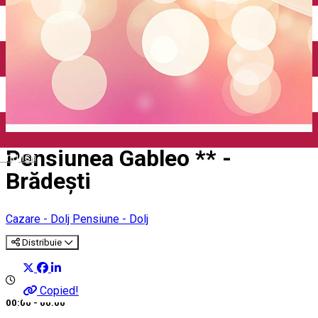
Închirieri auto
Închirieri biciclete
Taxi
Încărcare vehicule electrice
Pensiunea Gableo ** -
English
Brădești
Cazare - Dolj
Pensiune - Dolj
Distribuie
Copied!
00:00 - 00:00