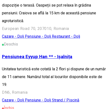
dispoziție o terasă. Oaspeții se pot relaxa în grădina
pensiunii. Craiova se află la 15 km de această pensiune
agroturistică.
European Road 70, 207010, Romania
Cazare - Dolj
Pensiune - Dolj
Restaurant - Dolj
Deschis
Pensiunea Eyyup Han ** - Ișalnița
Unitatea turistică este cotată la 2 flori și dispune de un număr
de 11 camere. Numărul total al locurilor disponibile este de
19.
DN6, Romania
Cazare - Dolj
Pensiune - Dolj
Ștrand / Piscină
Închis