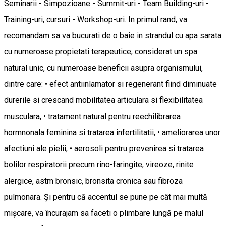
Seminarii - Simpozioane - Summit-uri - Team Building-uri -
Training-uri, cursuri - Workshop-uri. In primul rand, va
recomandam sa va bucurati de o baie in strandul cu apa sarata
cu numeroase propietati terapeutice, considerat un spa
natural unic, cu numeroase beneficii asupra organismului,
dintre care: • efect antiinlamator si regenerant fiind diminuate
durerile si crescand mobilitatea articulara si flexibilitatea
musculara, • tratament natural pentru reechilibrarea
hormnonala feminina si tratarea infertilitatii, • ameliorarea unor
afectiuni ale pielii, • aerosoli pentru prevenirea si tratarea
bolilor respiratorii precum rino-faringite, vireoze, rinite
alergice, astm bronsic, bronsita cronica sau fibroza
pulmonara. Și pentru că accentul se pune pe cât mai multă
mișcare, va încurajam sa faceti o plimbare lungă pe malul