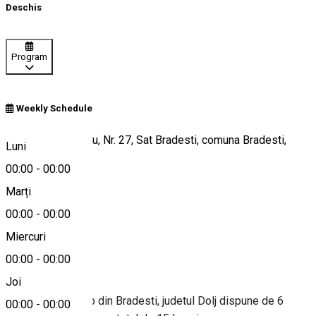
Deschis
Program
Weekly Schedule
Str. Dr. Bradisteanu, Nr. 27, Sat Bradesti, comuna Bradesti,
Luni
judetul Dolj
00:00
-
00:00
Marți
00:00
-
00:00
Hartă
Miercuri
Despre
00:00
-
00:00
Joi
Pensiunea Gableo din Bradesti, judetul Dolj dispune de 6
00:00
-
00:00