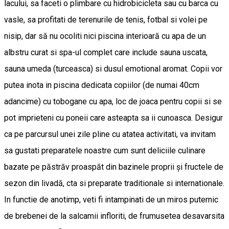
lacului, sa faceti o plimbare cu hidrobicicleta sau cu barca cu
vasle, sa profitati de terenurile de tenis, fotbal si volei pe
nisip, dar să nu ocoliti nici piscina interioară cu apa de un
albstru curat si spa-ul complet care include sauna uscata,
sauna umeda (turceasca) si dusul emotional aromat. Copii vor
putea inota in piscina dedicata copiilor (de numai 40cm
adancime) cu tobogane cu apa, loc de joaca pentru copii si se
pot imprieteni cu poneii care asteapta sa ii cunoasca. Desigur
ca pe parcursul unei zile pline cu atatea activitati, va invitam
sa gustati preparatele noastre cum sunt deliciile culinare
bazate pe păstrăv proaspăt din bazinele proprii și fructele de
sezon din livadă, cta si preparate traditionale si internationale.
In functie de anotimp, veti fi intampinati de un miros puternic
de brebenei de la salcamii infloriti, de frumusetea desavarsita