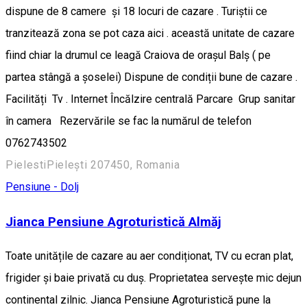
dispune de 8 camere și 18 locuri de cazare . Turiștii ce
tranzitează zona se pot caza aici . această unitate de cazare
fiind chiar la drumul ce leagă Craiova de orașul Balș ( pe
partea stângă a șoselei) Dispune de condiții bune de cazare .
Facilități Tv . Internet Încălzire centrală Parcare Grup sanitar
în camera Rezervările se fac la numărul de telefon
0762743502
PielestiPielești 207450, Romania
Pensiune - Dolj
Jianca Pensiune Agroturistică Almăj
Toate unitățile de cazare au aer condiționat, TV cu ecran plat,
frigider și baie privată cu duș. Proprietatea servește mic dejun
continental zilnic. Jianca Pensiune Agroturistică pune la