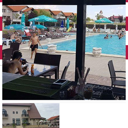
Închirieri auto
Închirieri biciclete
Taxi
Încărcare vehicule electrice
English