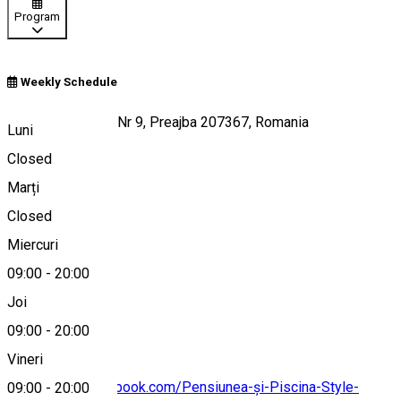
Program
Weekly Schedule
Strada Castanilor Nr 9, Preajba 207367, Romania
Luni
Closed
Marți
Hartă
Closed
Miercuri
09:00
-
20:00
0755082555
Joi
09:00
-
20:00
Vineri
https://www.facebook.com/Pensiunea-și-Piscina-Style-
09:00
-
20:00