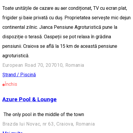
Toate unitățile de cazare au aer condiționat, TV cu ecran plat,
frigider și baie privată cu duș. Proprietatea servește mic dejun
continental zilnic. Jianca Pensiune Agroturistică pune la
dispoziție o terasă. Oaspeții se pot relaxa în grădina
pensiunii. Craiova se află la 15 km de această pensiune
agroturistică.
European Road 70, 207010, Romania
Ștrand / Piscină
Închis
Azure Pool & Lounge
The only pool in the middle of the town
Brazda lui Novac, nr 63, Craiova, Romania