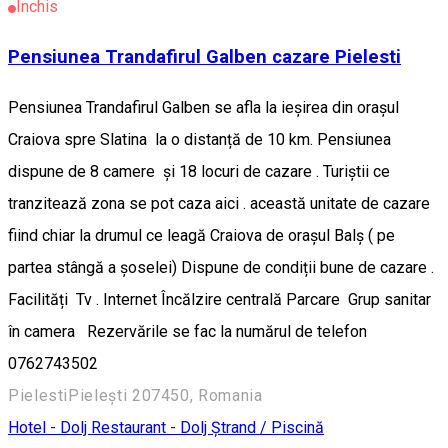
Închis
Pensiunea Trandafirul Galben cazare Pielesti
Pensiunea Trandafirul Galben se afla la ieșirea din orașul
Craiova spre Slatina la o distanță de 10 km. Pensiunea
dispune de 8 camere și 18 locuri de cazare . Turiștii ce
tranzitează zona se pot caza aici . această unitate de cazare
fiind chiar la drumul ce leagă Craiova de orașul Balș ( pe
partea stângă a șoselei) Dispune de condiții bune de cazare .
Facilități Tv . Internet Încălzire centrală Parcare Grup sanitar
în camera Rezervările se fac la numărul de telefon
0762743502
PielestiPielești 207450, Romania
Hotel - Dolj
Restaurant - Dolj
Ștrand / Piscină