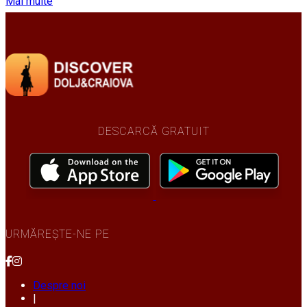
Mai multe
DESCARCĂ GRATUIT
URMĂREȘTE-NE PE
Despre noi
|