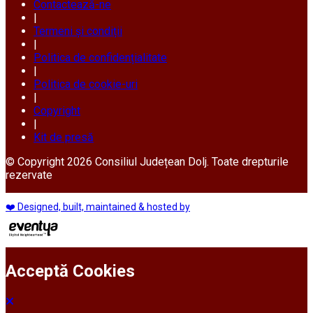
Contactează-ne
|
Termeni și condiții
|
Politica de confidențialitate
|
Politica de cookie-uri
|
Copyright
|
Kit de presă
© Copyright 2026 Consiliul Județean Dolj. Toate drepturile
rezervate
❤️ Designed, built, maintained & hosted by
Acceptă Cookies