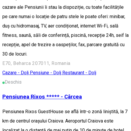
cazare ale Pensiunii îi stau la dispoziție, cu toate facilitățile
pe care numai o locație de patru stele le poate oferi: minibar,
duș cu hidromasaj, TV, aer condiționat, internet Wi-Fi, sală
fitness, saună, săli de conferință, piscină, recepție 24h, seif la
recepție, apel de trezire a oaspeților, fax, parcare gratuită cu
30 de locuri.
E70, Beharca 207011, Romania
Cazare - Dolj
Pensiune - Dolj
Restaurant - Dolj
Deschis
Pensiunea Rixos ***** - Cârcea
Pensiunea Rixos GuestHouse se află într-o zonă liniștită, la 7
km de centrul orașului Craiova. Aeroportul Craiova este
localizat la o distanță de mai puțin de 10 de minute de hotel.