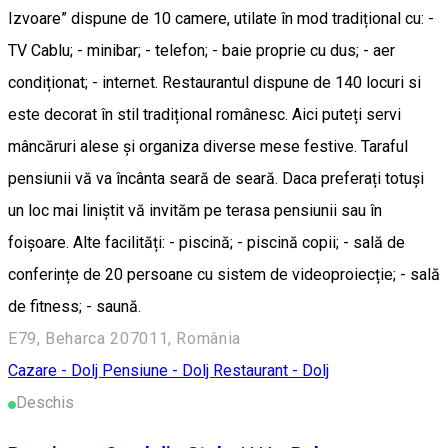
Izvoare” dispune de 10 camere, utilate în mod tradițional cu: -
TV Cablu; - minibar; - telefon; - baie proprie cu dus; - aer
condiționat; - internet. Restaurantul dispune de 140 locuri si
este decorat în stil tradițional românesc. Aici puteți servi
mâncăruri alese și organiza diverse mese festive. Taraful
pensiunii vă va încânta seară de seară. Daca preferați totuși
un loc mai liniștit vă invităm pe terasa pensiunii sau în
foișoare. Alte facilități: - piscină; - piscină copii; - sală de
conferințe de 20 persoane cu sistem de videoproiecție; - sală
de fitness; - saună.
E79, Beharca 207011, România
Cazare - Dolj
Pensiune - Dolj
Restaurant - Dolj
Deschis