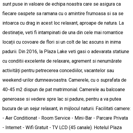
sunt puse in valoare de echipa noastra care se asigura ca
fiecare oaspete sa ramana cu o amintire frumoasa si sa se
intoarca cu drag in acest loc relaxant, aproape de natura. La
destinație, veti fi intampinati de una din cele mai romantice
locații cu covoare de flori si un colt de lac ascuns in inima
padurii. Din 2016, la Plaza Lake veti gasi o adevarata statiune
cu conditii excelente de relaxare, agrement si nenumărate
activități pentru petrecerea concediilor, vacantelor sau
weekend-urilor dumneavoastra. Camerele, cu o suprafata de
40-45 m2 dispun de pat matrimonial. Camerele au balcoane
generoase si vedere spre lac si padure, pentru a va putea
bucura de un sejur relaxant, in mijlocul naturii. Facilitati camere:
- Aer Conditionat - Room Service - Mini-Bar - Parcare Privata
- Internet - Wifi Gratuit - TV LCD (45 canale). Hotelul Plaza