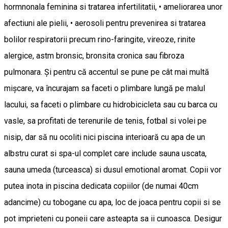
hormnonala feminina si tratarea infertilitatii, • ameliorarea unor
afectiuni ale pielii, • aerosoli pentru prevenirea si tratarea
bolilor respiratorii precum rino-faringite, vireoze, rinite
alergice, astm bronsic, bronsita cronica sau fibroza
pulmonara. Și pentru că accentul se pune pe cât mai multă
mișcare, va încurajam sa faceti o plimbare lungă pe malul
lacului, sa faceti o plimbare cu hidrobicicleta sau cu barca cu
vasle, sa profitati de terenurile de tenis, fotbal si volei pe
nisip, dar să nu ocoliti nici piscina interioară cu apa de un
albstru curat si spa-ul complet care include sauna uscata,
sauna umeda (turceasca) si dusul emotional aromat. Copii vor
putea inota in piscina dedicata copiilor (de numai 40cm
adancime) cu tobogane cu apa, loc de joaca pentru copii si se
pot imprieteni cu poneii care asteapta sa ii cunoasca. Desigur