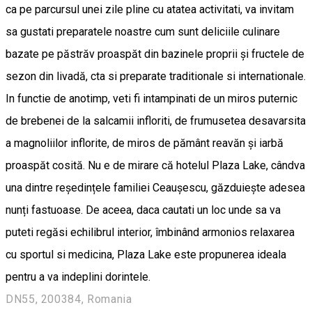
ca pe parcursul unei zile pline cu atatea activitati, va invitam
sa gustati preparatele noastre cum sunt deliciile culinare
bazate pe păstrăv proaspăt din bazinele proprii și fructele de
sezon din livadă, cta si preparate traditionale si internationale.
In functie de anotimp, veti fi intampinati de un miros puternic
de brebenei de la salcamii infloriti, de frumusetea desavarsita
a magnoliilor inflorite, de miros de pământ reavăn și iarbă
proaspăt cosită. Nu e de mirare că hotelul Plaza Lake, cândva
una dintre reședințele familiei Ceaușescu, găzduiește adesea
nunți fastuoase. De aceea, daca cautati un loc unde sa va
puteti regăsi echilibrul interior, îmbinând armonios relaxarea
cu sportul si medicina, Plaza Lake este propunerea ideala
pentru a va indeplini dorintele.
DN55, 200384, Romania