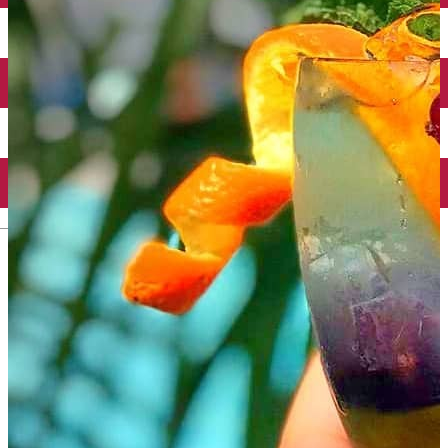
Închirieri auto
Închirieri biciclete
Taxi
Încărcare vehicule electrice
English