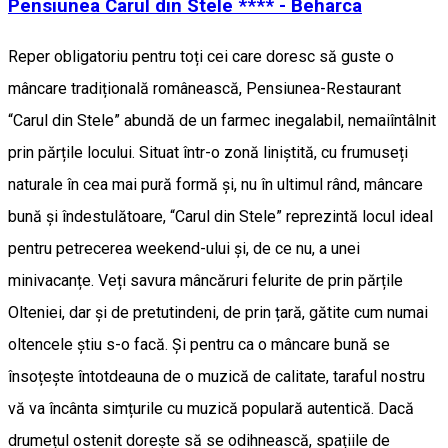
Pensiunea Carul din Stele **** - Beharca
Reper obligatoriu pentru toți cei care doresc să guste o
mâncare tradițională românească, Pensiunea-Restaurant
“Carul din Stele” abundă de un farmec inegalabil, nemaiîntâlnit
prin părțile locului. Situat într-o zonă liniștită, cu frumuseți
naturale în cea mai pură formă și, nu în ultimul rând, mâncare
bună și îndestulătoare, “Carul din Stele” reprezintă locul ideal
pentru petrecerea weekend-ului și, de ce nu, a unei
minivacanțe. Veți savura mâncăruri felurite de prin părțile
Olteniei, dar și de pretutindeni, de prin țară, gătite cum numai
oltencele știu s-o facă. Și pentru ca o mâncare bună se
însoțește întotdeauna de o muzică de calitate, taraful nostru
vă va încânta simțurile cu muzică populară autentică. Dacă
drumețul ostenit dorește să se odihnească, spațiile de