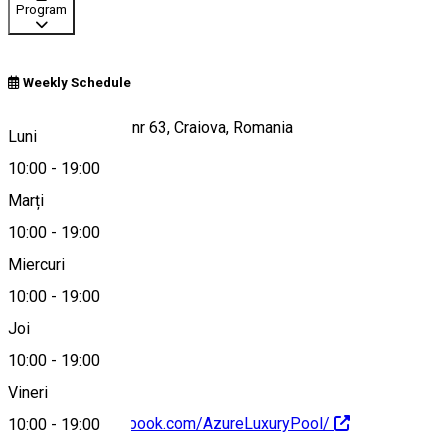
Program
Weekly Schedule
Brazda lui Novac, nr 63, Craiova, Romania
Luni
10:00
-
19:00
Marți
Hartă
10:00
-
19:00
Miercuri
10:00
-
19:00
0770 662 410
Joi
10:00
-
19:00
Vineri
https://www.facebook.com/AzureLuxuryPool/
10:00
-
19:00