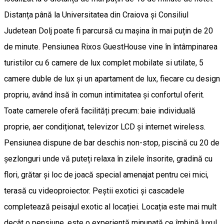
Distanța până la Universitatea din Craiova și Consiliul
Judetean Dolj poate fi parcursă cu mașina în mai puțin de 20
de minute. Pensiunea Rixos GuestHouse vine în întâmpinarea
turistilor cu 6 camere de lux complet mobilate si utilate, 5
camere duble de lux și un apartament de lux, fiecare cu design
propriu, având însă în comun intimitatea și confortul oferit.
Toate camerele oferă facilități precum: baie individuală
proprie, aer condiționat, televizor LCD și internet wireless.
Pensiunea dispune de bar deschis non-stop, piscină cu 20 de
șezlonguri unde vă puteți relaxa în zilele însorite, gradină cu
flori, grătar și loc de joacă special amenajat pentru cei mici,
terasă cu videoproiector. Peștii exotici și cascadele
completează peisajul exotic al locației. Locația este mai mult
decât o pensiune, este o experiență minunată ce îmbină luxul