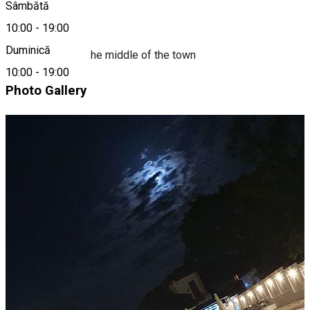
Sâmbătă
Despre
10:00
-
19:00
Duminică
The only pool in the middle of the town
10:00
-
19:00
Photo Gallery