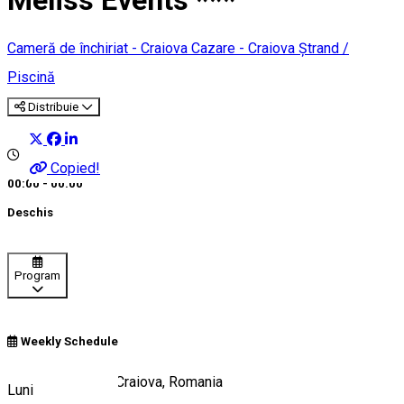
Meliss Events ***
Cameră de închiriat - Craiova
Cazare - Craiova
Ștrand /
Piscină
Distribuie
Copied!
00:00 - 00:00
Deschis
Program
Weekly Schedule
Centura de Nord, Craiova, Romania
Luni