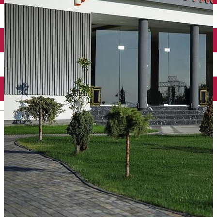
Închirieri auto
Închirieri biciclete
Taxi
Încărcare vehicule electrice
English