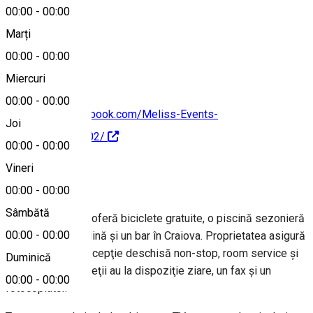
00:00
-
00:00
Marți
Hartă
00:00
-
00:00
Miercuri
00:00
-
00:00
https://www.facebook.com/Meliss-Events-
Joi
169284446947402/
00:00
-
00:00
Vineri
Despre
00:00
-
00:00
Sâmbătă
MELISS EVENTS oferă biciclete gratuite, o piscină sezonieră
00:00
-
00:00
în aer liber, o grădină şi un bar în Craiova. Proprietatea asigură
un restaurant, o recepţie deschisă non-stop, room service şi
Duminică
WiFi gratuit. Oaspeţii au la dispoziţie ziare, un fax şi un
00:00
-
00:00
fotocopiator.