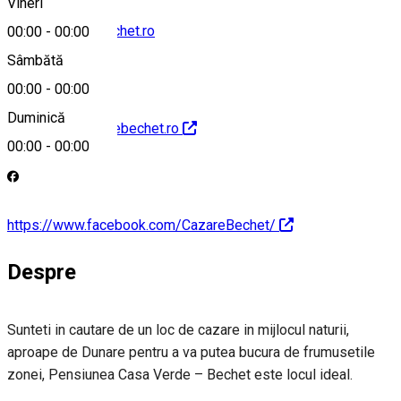
Vineri
office@cazarebechet.ro
00:00
-
00:00
Sâmbătă
00:00
-
00:00
Duminică
http://www.cazarebechet.ro
00:00
-
00:00
https://www.facebook.com/CazareBechet/
Despre
Sunteti in cautare de un loc de cazare in mijlocul naturii,
aproape de Dunare pentru a va putea bucura de frumusetile
zonei, Pensiunea Casa Verde – Bechet este locul ideal.