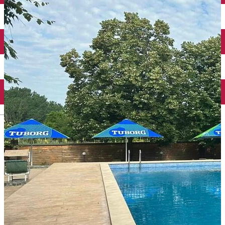
Închirieri auto
Închirieri biciclete
Taxi
Încărcare vehicule electrice
English