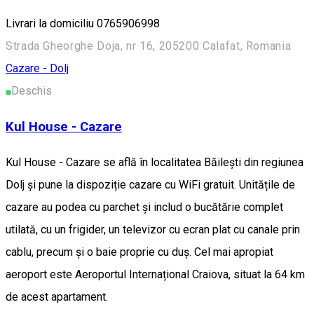
Livrari la domiciliu 0765906998
Strada Gheorghe Doja, nr 16, 205200 Calafat, Romania
Cazare - Dolj
Deschis
Kul House - Cazare
Kul House - Cazare se află în localitatea Băileşti din regiunea
Dolj și pune la dispoziție cazare cu WiFi gratuit. Unitățile de
cazare au podea cu parchet și includ o bucătărie complet
utilată, cu un frigider, un televizor cu ecran plat cu canale prin
cablu, precum și o baie proprie cu duș. Cel mai apropiat
aeroport este Aeroportul Internațional Craiova, situat la 64 km
de acest apartament.