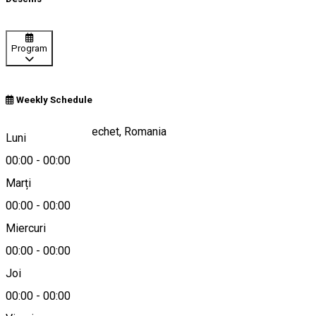
Program
Weekly Schedule
Calea Dunării 7, Bechet, Romania
Luni
00:00
-
00:00
Marți
Hartă
00:00
-
00:00
Miercuri
00:00
-
00:00
0740045442
Joi
00:00
-
00:00