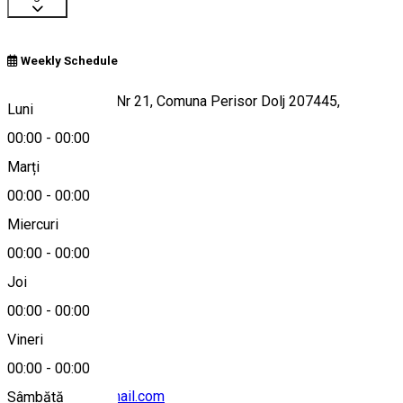
Weekly Schedule
Str Henri Coanda Nr 21, Comuna Perisor Dolj 207445,
Luni
Romania
00:00
-
00:00
Marți
00:00
-
00:00
Hartă
Miercuri
00:00
-
00:00
Joi
0754349254
00:00
-
00:00
Vineri
00:00
-
00:00
marian.nicola@gmail.com
Sâmbătă