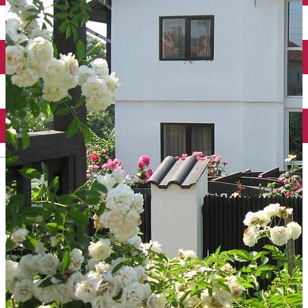
Închirieri auto
Închirieri biciclete
Taxi
Încărcare vehicule electrice
English