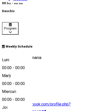
00:00 - 00:00
Deschis
Program
Weekly Schedule
Balta Sarbilor, Romania
Luni
00:00
-
00:00
Marți
Hartă
00:00
-
00:00
Miercuri
00:00
-
00:00
https://www.facebook.com/profile.php?
Joi