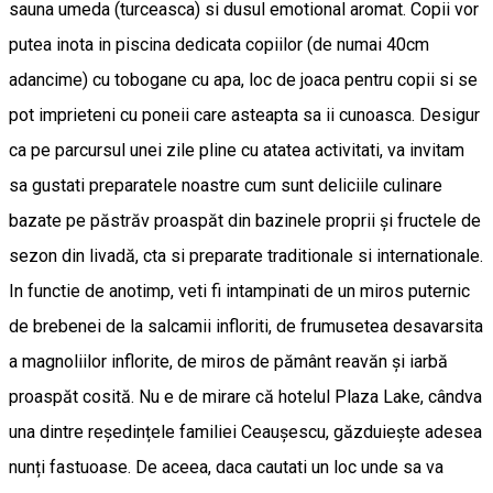
sauna umeda (turceasca) si dusul emotional aromat. Copii vor
putea inota in piscina dedicata copiilor (de numai 40cm
adancime) cu tobogane cu apa, loc de joaca pentru copii si se
pot imprieteni cu poneii care asteapta sa ii cunoasca. Desigur
ca pe parcursul unei zile pline cu atatea activitati, va invitam
sa gustati preparatele noastre cum sunt deliciile culinare
bazate pe păstrăv proaspăt din bazinele proprii și fructele de
sezon din livadă, cta si preparate traditionale si internationale.
In functie de anotimp, veti fi intampinati de un miros puternic
de brebenei de la salcamii infloriti, de frumusetea desavarsita
a magnoliilor inflorite, de miros de pământ reavăn și iarbă
proaspăt cosită. Nu e de mirare că hotelul Plaza Lake, cândva
una dintre reședințele familiei Ceaușescu, găzduiește adesea
nunți fastuoase. De aceea, daca cautati un loc unde sa va