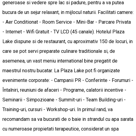
generoase si vedere spre lac si padure, pentru a va putea
bucura de un sejur relaxant, in mijlocul naturii. Facilitati camere:
- Aer Conditionat - Room Service - Mini-Bar - Parcare Privata
- Internet - Wifi Gratuit - TV LCD (45 canale). Hotelul Plaza
Lake dispune si de restaurant, cu aproximativ 150 de locuri, in
care se pot servi preparate culinare traditionale si, de
asemenea, un vast meniu international bine pregatit de
maestrul nostru bucatar. La Plaza Lake pot fi organizate
evenimente corporate: - Campanii PR - Conferinte - Forumuri -
Întalniri, reuniuni de afaceri - Programe, calatorii incentive -
Seminarii - Simpozioane - Summit-uri - Team Building-uri -
Training-uri, cursuri - Workshop-uri. In primul rand, va
recomandam sa va bucurati de o baie in strandul cu apa sarata
cu numeroase propietati terapeutice, considerat un spa