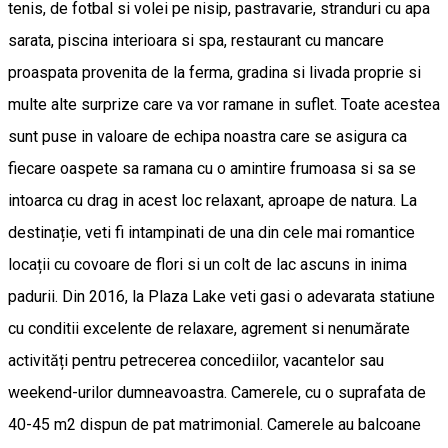
tenis, de fotbal si volei pe nisip, pastravarie, stranduri cu apa
sarata, piscina interioara si spa, restaurant cu mancare
proaspata provenita de la ferma, gradina si livada proprie si
multe alte surprize care va vor ramane in suflet. Toate acestea
sunt puse in valoare de echipa noastra care se asigura ca
fiecare oaspete sa ramana cu o amintire frumoasa si sa se
intoarca cu drag in acest loc relaxant, aproape de natura. La
destinație, veti fi intampinati de una din cele mai romantice
locații cu covoare de flori si un colt de lac ascuns in inima
padurii. Din 2016, la Plaza Lake veti gasi o adevarata statiune
cu conditii excelente de relaxare, agrement si nenumărate
activități pentru petrecerea concediilor, vacantelor sau
weekend-urilor dumneavoastra. Camerele, cu o suprafata de
40-45 m2 dispun de pat matrimonial. Camerele au balcoane