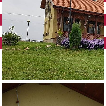
Închirieri auto
Închirieri biciclete
Taxi
Încărcare vehicule electrice
English