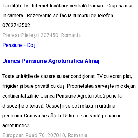
Facilități Tv . Internet Încălzire centrală Parcare Grup sanitar
în camera Rezervările se fac la numărul de telefon
0762743502
PielestiPielești 207450, Romania
Pensiune - Dolj
Jianca Pensiune Agroturistică Almăj
Toate unitățile de cazare au aer condiționat, TV cu ecran plat,
frigider și baie privată cu duș. Proprietatea servește mic dejun
continental zilnic. Jianca Pensiune Agroturistică pune la
dispoziție o terasă. Oaspeții se pot relaxa în grădina
pensiunii. Craiova se află la 15 km de această pensiune
agroturistică.
European Road 70, 207010, Romania