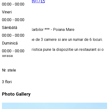
id=100016927148917
00:00
-
00:00
Vineri
Despre
00:00
-
00:00
Sâmbătă
Pensiunea Balta Sarbilor *** - Poiana Mare
00:00
-
00:00
Pensiunea dispune de 3 camere si are un numar de 6 locuri.
Duminică
Pensiunea agroturistica pune la dispozitie un restaurant si o
00:00
-
00:00
terasa.
Nr. stele
3 flori
Photo Gallery