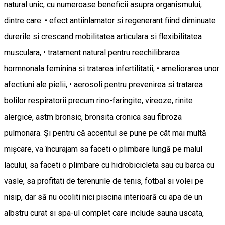
natural unic, cu numeroase beneficii asupra organismului,
dintre care: • efect antiinlamator si regenerant fiind diminuate
durerile si crescand mobilitatea articulara si flexibilitatea
musculara, • tratament natural pentru reechilibrarea
hormnonala feminina si tratarea infertilitatii, • ameliorarea unor
afectiuni ale pielii, • aerosoli pentru prevenirea si tratarea
bolilor respiratorii precum rino-faringite, vireoze, rinite
alergice, astm bronsic, bronsita cronica sau fibroza
pulmonara. Și pentru că accentul se pune pe cât mai multă
mișcare, va încurajam sa faceti o plimbare lungă pe malul
lacului, sa faceti o plimbare cu hidrobicicleta sau cu barca cu
vasle, sa profitati de terenurile de tenis, fotbal si volei pe
nisip, dar să nu ocoliti nici piscina interioară cu apa de un
albstru curat si spa-ul complet care include sauna uscata,