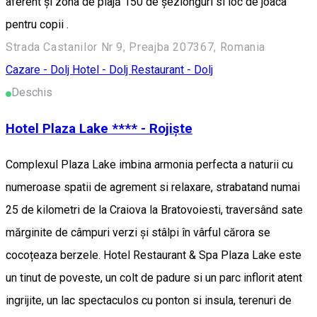
aferent și zona de plajă 150 de șezlonguri si loc de joaca
pentru copii .
Strada Castanilor Nr 9, Preajba 207367, Romania
Cazare - Dolj
Hotel - Dolj
Restaurant - Dolj
Deschis
Hotel Plaza Lake **** - Rojiște
Complexul Plaza Lake imbina armonia perfecta a naturii cu
numeroase spatii de agrement si relaxare, strabatand numai
25 de kilometri de la Craiova la Bratovoiesti, traversând sate
mărginite de câmpuri verzi și stâlpi în vârful cărora se
cocoțeaza berzele. Hotel Restaurant & Spa Plaza Lake este
un tinut de poveste, un colt de padure si un parc inflorit atent
ingrijite, un lac spectaculos cu ponton si insula, terenuri de