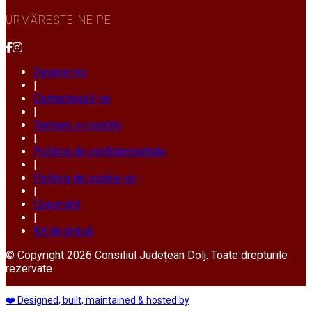
URMĂREȘTE-NE PE
Despre noi
|
Contactează-ne
|
Termeni și condiții
|
Politica de confidențialitate
|
Politica de cookie-uri
|
Copyright
|
Kit de presă
© Copyright 2026 Consiliul Județean Dolj. Toate drepturile
rezervate
❤️ Designed, built, maintained & hosted by