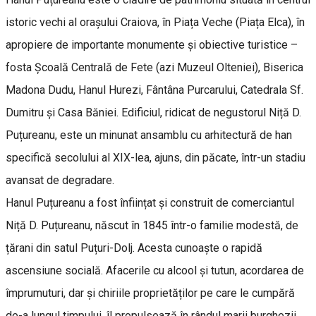
istoric vechi al orașului Craiova, în Piața Veche (Piața Elca), în
apropiere de importante monumente și obiective turistice –
fosta Școală Centrală de Fete (azi Muzeul Olteniei), Biserica
Madona Dudu, Hanul Hurezi, Fântâna Purcarului, Catedrala Sf.
Dumitru și Casa Băniei. Edificiul, ridicat de negustorul Niță D.
Puțureanu, este un minunat ansamblu cu arhitectură de han
specifică secolului al XIX-lea, ajuns, din păcate, într-un stadiu
avansat de degradare.
Hanul Puțureanu a fost înființat și construit de comerciantul
Niță D. Puțureanu, născut în 1845 într-o familie modestă, de
țărani din satul Puțuri-Dolj. Acesta cunoaște o rapidă
ascensiune socială. Afacerile cu alcool și tutun, acordarea de
împrumuturi, dar și chiriile proprietăților pe care le cumpără
de-a lungul timpului, îl propulsează în rândul marii burghezii