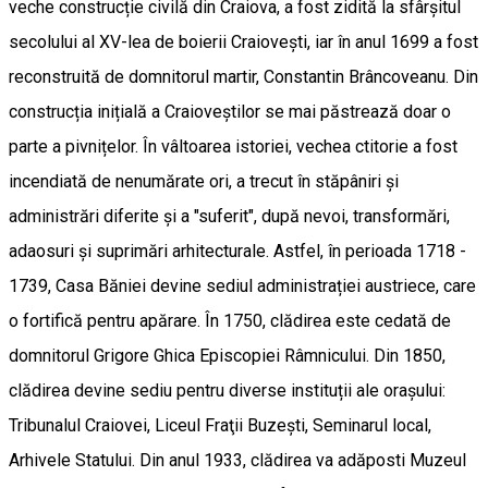
veche construcție civilă din Craiova, a fost zidită la sfârșitul
secolului al XV-lea de boierii Craiovești, iar în anul 1699 a fost
reconstruită de domnitorul martir, Constantin Brâncoveanu. Din
construcția inițială a Craioveștilor se mai păstrează doar o
parte a pivnițelor. În vâltoarea istoriei, vechea ctitorie a fost
incendiată de nenumărate ori, a trecut în stăpâniri și
administrări diferite și a "suferit", după nevoi, transformări,
adaosuri și suprimări arhitecturale. Astfel, în perioada 1718 -
1739, Casa Băniei devine sediul administrației austriece, care
o fortifică pentru apărare. În 1750, clădirea este cedată de
domnitorul Grigore Ghica Episcopiei Râmnicului. Din 1850,
clădirea devine sediu pentru diverse instituții ale orașului:
Tribunalul Craiovei, Liceul Fraţii Buzești, Seminarul local,
Arhivele Statului. Din anul 1933, clădirea va adăposti Muzeul