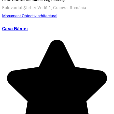
Bulevardul Știrbei Vodă 1, Craiova, România
Monument
Obiectiv arhitectural
Casa Băniei