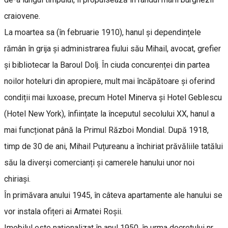
craiovene.
La moartea sa (în februarie 1910), hanul și dependințele
rămân în grija și administrarea fiului său Mihail, avocat, grefier
și bibliotecar la Baroul Dolj. În ciuda concurenței din partea
noilor hoteluri din apropiere, mult mai încăpătoare și oferind
condiții mai luxoase, precum Hotel Minerva și Hotel Geblescu
(Hotel New York), înființate la începutul secolului XX, hanul a
mai funcționat până la Primul Război Mondial. După 1918,
timp de 30 de ani, Mihail Puțureanu a închiriat prăvăliile tatălui
său la diverși comercianți și camerele hanului unor noi
chiriași.
În primăvara anului 1945, în câteva apartamente ale hanului se
vor instala ofițeri ai Armatei Roșii.
Imobilul este naționalizat în anul 1950, în urma decretului nr.