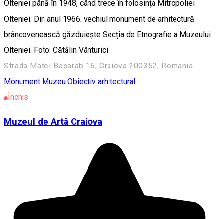
Olteniei până în 1948, când trece în folosința Mitropoliei
Olteniei. Din anul 1966, vechiul monument de arhitectură
brâncovenească găzduiește Secția de Etnografie a Muzeului
Olteniei. Foto: Cătălin Vânturici
Strada Matei Basarab 16, Craiova 200352, Romania
Monument
Muzeu
Obiectiv arhitectural
Închis
Muzeul de Artă Craiova