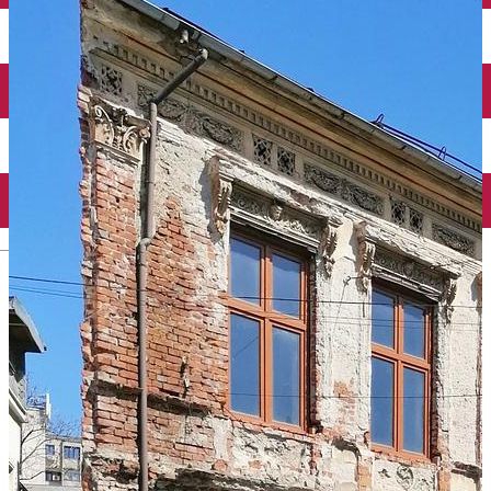
Închirieri auto
Închirieri biciclete
Taxi
Încărcare vehicule electrice
English