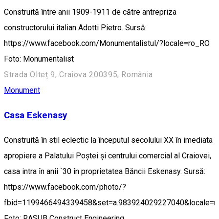
Construită între anii 1909-1911 de către antrepriza
constructorului italian Adotti Pietro. Sursă:
https://www.facebook.com/Monumentalistul/?locale=ro_RO
Foto: Monumentalist
Strada Olteț 9, Craiova 200395, România
Monument
Casa Eskenasy
Construită în stil eclectic la începutul secolului XX în imediata
apropiere a Palatului Poștei și centrului comercial al Craiovei,
casa intra în anii `30 în proprietatea Băncii Eskenasy. Sursă:
https://www.facebook.com/photo/?
fbid=1199466494339458&set=a.983924029227040&locale=
Foto: RASUB Construct Engineering