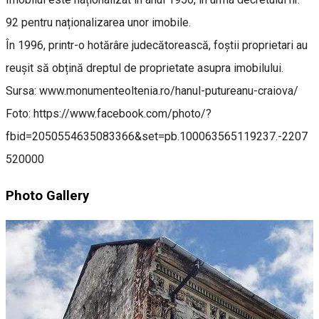
92 pentru naționalizarea unor imobile.
În 1996, printr-o hotărâre judecătorească, foștii proprietari au
reușit să obțină dreptul de proprietate asupra imobilului.
Sursa: www.monumenteoltenia.ro/hanul-putureanu-craiova/
Foto: https://www.facebook.com/photo/?
fbid=2050554635083366&set=pb.100063565119237.-2207
520000
Photo Gallery