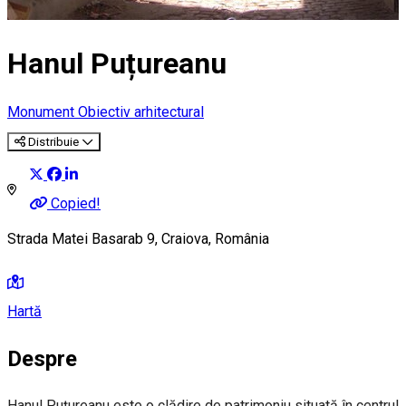
Hanul Puțureanu
Monument
Obiectiv arhitectural
Distribuie
Copied!
Strada Matei Basarab 9, Craiova, România
Hartă
Despre
Hanul Puțureanu este o clădire de patrimoniu situată în centrul