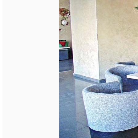
Închirieri auto
Închirieri biciclete
Taxi
Încărcare vehicule electrice
English