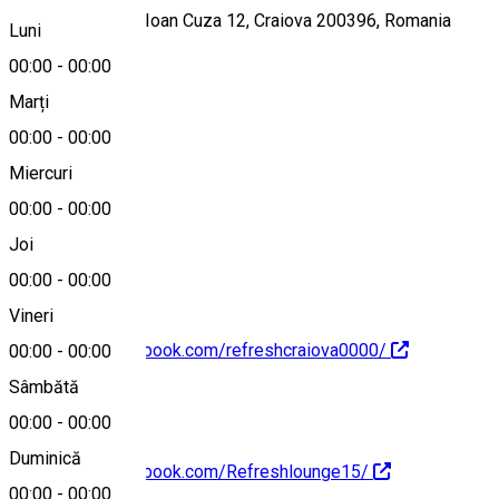
Strada Alexandru Ioan Cuza 12, Craiova 200396, Romania
Luni
00:00
-
00:00
Marți
Hartă
00:00
-
00:00
Miercuri
00:00
-
00:00
0761 375 129
Joi
00:00
-
00:00
Vineri
https://www.facebook.com/refreshcraiova0000/
00:00
-
00:00
Sâmbătă
00:00
-
00:00
Duminică
https://www.facebook.com/Refreshlounge15/
00:00
-
00:00