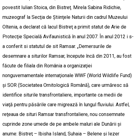
povestit Iulian Stoica, din Bistreţ. Mirela Sabina Ridichie,
muzeograf la Secţia de Ştiinţele Naturii din cadrul Muzeului
Oltenia, a declarat că lacul Bistreţ a primit statut de Arie de
Protecţie Specială Avifaunistică în anul 2007. În anul 2012 i s-
a conferit si statutul de sit Ramsar. „Demersurile de
desemnare a siturilor Ramsar, începute încă din 2011, au fost
făcute de filiala din România a organizaţiei
nonguvernamentale internaţionale WWF (World Wildlife Fund)
şi SOR (Societatea Ornitologică Română), care urmăresc să
identifice siturile transfrontaliere, importante ca medii de
viaţă pentru păsările care migrează în lungul fluviului. Astfel,
reţeaua de situri Ramsar transfrontaliere, nou consemnate
cuprinde zone umede de pe ambele maluri ale Dunării şi
anume: Bistreţ – Ibisha Island, Suhaia – Belene şi Iezer