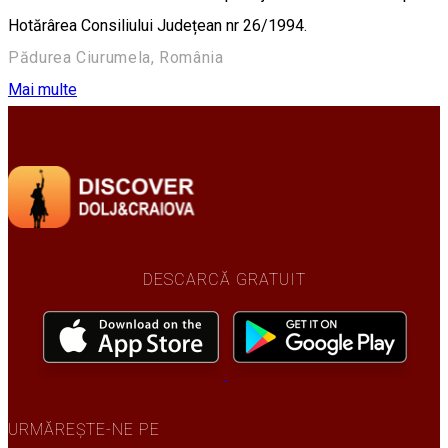
Hotărârea Consiliului Județean nr 26/1994.
Pădurea Ciurumela, România
Mai multe
DESCARCĂ GRATUIT
URMĂREȘTE-NE PE