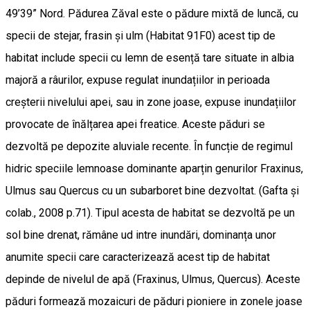
49’39” Nord. Pădurea Zăval este o pădure mixtă de luncă, cu
specii de stejar, frasin și ulm (Habitat 91F0) acest tip de
habitat include specii cu lemn de esență tare situate in albia
majoră a râurilor, expuse regulat inundațiilor in perioada
creșterii nivelului apei, sau in zone joase, expuse inundațiilor
provocate de înălțarea apei freatice. Aceste păduri se
dezvoltă pe depozite aluviale recente. În funcție de regimul
hidric speciile lemnoase dominante aparțin genurilor Fraxinus,
Ulmus sau Quercus cu un subarboret bine dezvoltat. (Gafta și
colab., 2008 p.71). Tipul acesta de habitat se dezvoltă pe un
sol bine drenat, rămâne ud intre inundări, dominanța unor
anumite specii care caracterizează acest tip de habitat
depinde de nivelul de apă (Fraxinus, Ulmus, Quercus). Aceste
păduri formează mozaicuri de păduri pioniere in zonele joase