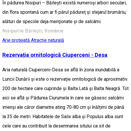
În pădurea Nisipuri – Băileşti există numeroşi arbori seculari,
din flora spontană cum ar fi părul pădureţ şi stejarul brumăriu,
alături de speciile deja menţionate şi de salcâmi.
Nisipurile Băilești, România
Arie protejată
Atracție naturală
Rezervația ornitologică Ciuperceni - Desa
Aria naturală Ciuperceni-Desa se află în zona inundabilă a
Luncii Dunării și este o rezervație ornitologică de aproximativ
200 de hectare care cuprinde și Balta Lată și Balta Neagră. Tot
aici se află și Pădurea Ciurumela în care se găsesc salcâmi
imenși ale căror diametre ating 70-80 cm și înălțimi de până
la 35 de metri. Habitatele de Salix alba și Populus alba sunt
cele care au contribuit la desemnarea sitului ca sit de