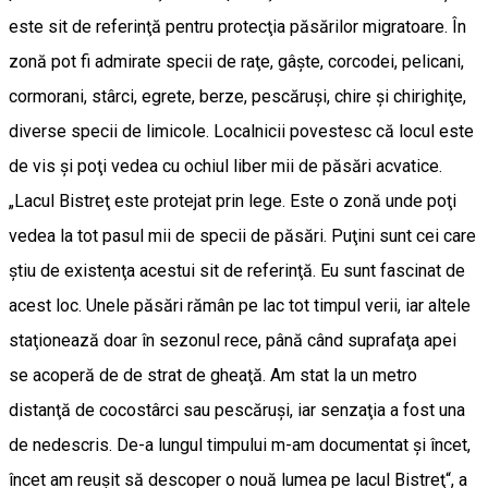
este sit de referinţă pentru protecţia păsărilor migratoare. În
zonă pot fi admirate specii de raţe, gâşte, corcodei, pelicani,
cormorani, stârci, egrete, berze, pescăruşi, chire şi chirighiţe,
diverse specii de limicole. Localnicii povestesc că locul este
de vis şi poţi vedea cu ochiul liber mii de păsări acvatice.
„Lacul Bistreţ este protejat prin lege. Este o zonă unde poţi
vedea la tot pasul mii de specii de păsări. Puţini sunt cei care
ştiu de existenţa acestui sit de referinţă. Eu sunt fascinat de
acest loc. Unele păsări rămân pe lac tot timpul verii, iar altele
staţionează doar în sezonul rece, până când suprafaţa apei
se acoperă de de strat de gheaţă. Am stat la un metro
distanţă de cocostârci sau pescăruşi, iar senzaţia a fost una
de nedescris. De-a lungul timpului m-am documentat şi încet,
încet am reuşit să descoper o nouă lumea pe lacul Bistreţ“, a