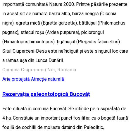
importanță comunitară Natura 2000. Printre păsările prezente
în acest sit se numără barza albă, barza neagră (Ciconia
nigra), egreta mică (Egretta garzetta), bătăușul (Philomachus
pugnax), stârcul roșu (Ardea purpurea), piciorongul
(Himantopus himantopus), țigănușul (Plegadis falcinellus).
Situl Ciuperceni-Desa este neîndiguit și este singurul loc care
a rămas așa din Lunca Dunării.
Comuna Ciupercenii Noi, Romania
Arie protejată
Atracție naturală
Rezervația paleontologică Bucovăț
Este situată în comuna Bucovăț. Se întinde pe o suprafață de
4 ha. Constituie un important punct fosilifer, cu o bogată faună
fosilă de cochilii de moluște datând din Paleolitic,