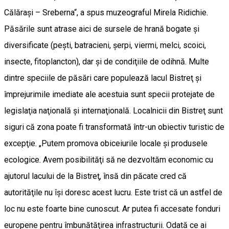
Călăraşi – Sreberna“, a spus muzeograful Mirela Ridichie.
Păsările sunt atrase aici de sursele de hrană bogate şi
diversificate (peşti, batracieni, şerpi, viermi, melci, scoici,
insecte, fitoplancton), dar şi de condiţiile de odihnă. Multe
dintre speciile de păsări care populează lacul Bistreţ şi
împrejurimile imediate ale acestuia sunt specii protejate de
legislaţia naţională şi internaţională. Localnicii din Bistreţ sunt
siguri că zona poate fi transformată într-un obiectiv turistic de
excepţie. „Putem promova obiceiurile locale şi produsele
ecologice. Avem posibilităţi să ne dezvoltăm economic cu
ajutorul lacului de la Bistreţ, însă din păcate cred că
autorităţile nu îşi doresc acest lucru. Este trist că un astfel de
loc nu este foarte bine cunoscut. Ar putea fi accesate fonduri
europene pentru îmbunătăţirea infrastructurii. Odată ce ai