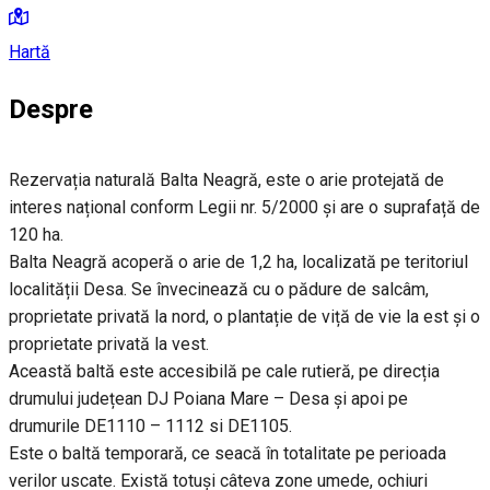
Hartă
Despre
Rezervația naturală Balta Neagră, este o arie protejată de
interes național conform Legii nr. 5/2000 și are o suprafață de
120 ha.
Balta Neagră acoperă o arie de 1,2 ha, localizată pe teritoriul
localității Desa. Se învecinează cu o pădure de salcâm,
proprietate privată la nord, o plantație de viță de vie la est și o
proprietate privată la vest.
Această baltă este accesibilă pe cale rutieră, pe direcția
drumului județean DJ Poiana Mare – Desa și apoi pe
drumurile DE1110 – 1112 si DE1105.
Este o baltă temporară, ce seacă în totalitate pe perioada
verilor uscate. Există totuși câteva zone umede, ochiuri