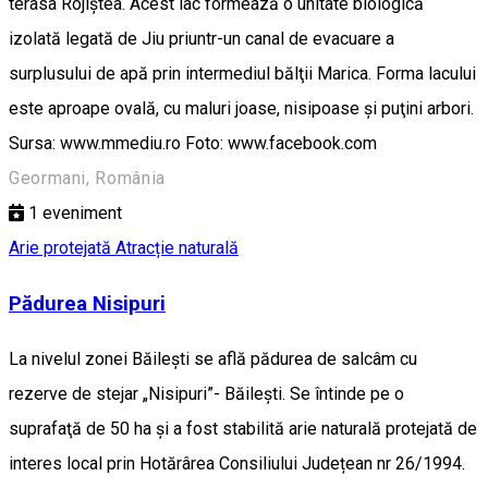
terasa Rojiştea. Acest lac formează o unitate biologică
izolată legată de Jiu priuntr-un canal de evacuare a
surplusului de apă prin intermediul bălţii Marica. Forma lacului
este aproape ovală, cu maluri joase, nisipoase şi puţini arbori.
Sursa: www.mmediu.ro Foto: www.facebook.com
Geormani, România
1
eveniment
Arie protejată
Atracție naturală
Pădurea Nisipuri
La nivelul zonei Băileşti se află pădurea de salcâm cu
rezerve de stejar „Nisipuri”- Băileşti. Se întinde pe o
suprafaţă de 50 ha și a fost stabilită arie naturală protejată de
interes local prin Hotărârea Consiliului Județean nr 26/1994.