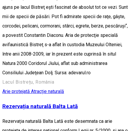
ajuns pe lacul Bistreţ eşti fascinat de absolut tot ce vezi. Sunt
mii de specii de păsări. Pot fi admirate specii de raţe, gâşte,
corcodei, pelicani, cormorani, stârci, egrete, berze, pescăruşi“,
a povestit Constantin Diaconu. Aria de protecţie specială
avifaunistică Bistreţ s-a aflat în custodia Muzeului Olteniei,
între anii 2008-2009, iar în prezent este cuprinsă în situl
Natura 2000 Coridorul Jiului, aflat sub administrarea
Consiliului Judeţean Dolj. Sursa: adevarul.ro
Lacul Bistrețu, România
Arie protejată
Atracție naturală
Rezervația naturală Balta Lată
Rezervația naturală Balta Lată este desemnata ca arie
protejata de interes național conform Legii nr. 5/2000, si are o