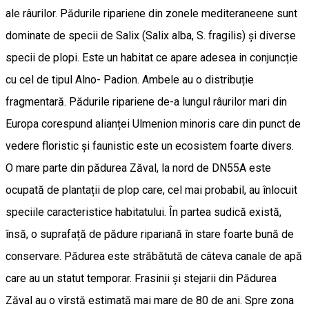
ale râurilor. Pădurile ripariene din zonele mediteraneene sunt
dominate de specii de Salix (Salix alba, S. fragilis) și diverse
specii de plopi. Este un habitat ce apare adesea in conjuncție
cu cel de tipul Alno- Padion. Ambele au o distribuție
fragmentară. Pădurile ripariene de-a lungul râurilor mari din
Europa corespund alianței Ulmenion minoris care din punct de
vedere floristic și faunistic este un ecosistem foarte divers.
O mare parte din pădurea Zăval, la nord de DN55A este
ocupată de plantații de plop care, cel mai probabil, au înlocuit
speciile caracteristice habitatului. În partea sudică există,
însă, o suprafață de pădure ripariană în stare foarte bună de
conservare. Pădurea este străbătută de câteva canale de apă
care au un statut temporar. Frasinii și stejarii din Pădurea
Zăval au o vîrstă estimată mai mare de 80 de ani. Spre zona