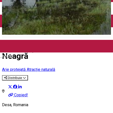
Închirieri auto
Închirieri biciclete
Taxi
Încărcare vehicule electrice
Rezervația naturală Balta
Neagră
English
Arie protejată
Atracție naturală
Distribuie
Copied!
Desa, Romania