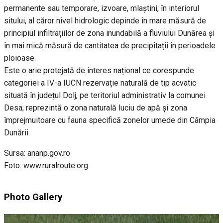
permanente sau temporare, izvoare, mlaștini, în interiorul
sitului, al căror nivel hidrologic depinde în mare măsură de
principiul infiltrațiilor de zona inundabilă a fluviului Dunărea și
în mai mică măsură de cantitatea de precipitații în perioadele
ploioase.
Este o arie protejată de interes național ce corespunde
categoriei a IV-a IUCN rezervație naturală de tip acvatic
situată în județul Dolj, pe teritoriul administrativ la comunei
Desa; reprezintă o zona naturală luciu de apă și zona
împrejmuitoare cu fauna specifică zonelor umede din Câmpia
Dunării.
Sursa: ananp.gov.ro
Foto: www.ruralroute.org
Photo Gallery