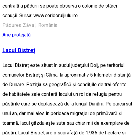
centrală a pădurii se poate observa o colonie de stârci
cenușii. Sursa: www.coridoruljiului.ro
Pădurea Zăval, România
Arie protejată
Lacul Bistreț
Lacul Bistreţ este situat în sudul judeţului Dolj, pe teritoriul
comunelor Bistreţ şi Cârna, la aproximativ 5 kilometri distanţă
de Dunăre. Poziţia sa geografică şi condiţiile de trai oferite
de habitatele sale conferă lacului un rol de refugiu pentru
păsările care se deplasează de-a lungul Dunării. Pe parcursul
unui an, dar mai ales în perioada migraţiei de primăvară şi
toamnă, lacul găzduieşte sute sau chiar mii de exemplare de
păsări. Lacul Bistreţ are o suprafaţă de 1.936 de hectare şi