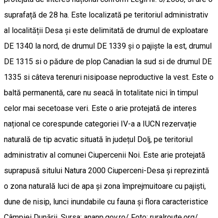
suprafață de 28 ha. Este localizată pe teritoriul administrativ
al localității Desa și este delimitată de drumul de exploatare
DE 1340 la nord, de drumul DE 1339 și o pajiște la est, drumul
DE 1315 si o pădure de plop Canadian la sud si de drumul DE
1335 si câteva terenuri nisipoase neproductive la vest. Este o
baltă permanentă, care nu seacă în totalitate nici în timpul
celor mai secetoase veri. Este o arie protejată de interes
național ce corespunde categoriei IV-a a IUCN rezervație
naturală de tip acvatic situată în județul Dolj, pe teritoriul
administrativ al comunei Ciupercenii Noi. Este arie protejată
suprapusă sitului Natura 2000 Ciuperceni-Desa și reprezintă
o zona naturală luci de apa și zona împrejmuitoare cu pajiști,
dune de nisip, lunci inundabile cu fauna și flora caracteristice
Câmpiei Dunării. Sursa: ananp.gov.ro/ Foto: ruralroute.org/