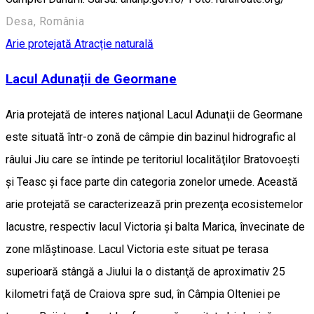
Desa, România
Arie protejată
Atracție naturală
Lacul Adunații de Geormane
Aria protejată de interes naţional Lacul Adunaţii de Geormane
este situată într-o zonă de câmpie din bazinul hidrografic al
râului Jiu care se întinde pe teritoriul localităţilor Bratovoeşti
şi Teasc şi face parte din categoria zonelor umede. Această
arie protejată se caracterizează prin prezenţa ecosistemelor
lacustre, respectiv lacul Victoria şi balta Marica, învecinate de
zone mlăştinoase. Lacul Victoria este situat pe terasa
superioară stângă a Jiului la o distanţă de aproximativ 25
kilometri faţă de Craiova spre sud, în Câmpia Olteniei pe