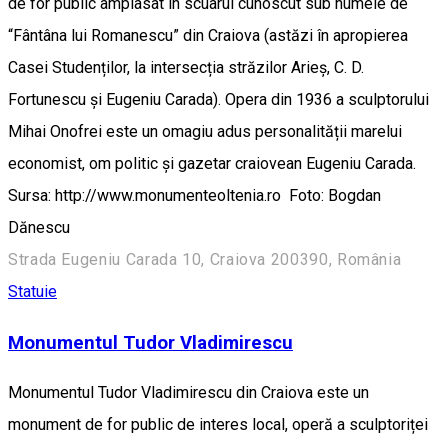
de for public amplasat în scuarul cunoscut sub numele de
“Fântâna lui Romanescu” din Craiova (astăzi în apropierea
Casei Studenților, la intersecția străzilor Arieș, C. D.
Fortunescu și Eugeniu Carada). Opera din 1936 a sculptorului
Mihai Onofrei este un omagiu adus personalității marelui
economist, om politic și gazetar craiovean Eugeniu Carada.
Sursa: http://www.monumenteoltenia.ro Foto: Bogdan
Dănescu
Strada Eugeniu Carada 10, Craiova 200390, România
Statuie
Monumentul Tudor Vladimirescu
Monumentul Tudor Vladimirescu din Craiova este un
monument de for public de interes local, operă a sculptoriței