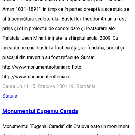
Aman 1831-1891”, în timp ce în partea dreaptă a acestuia se
află semnătura sculptorului. Bustul lui Theodor Aman a fost
prins și el în proiectul de consolidare și restaurare ale
Palatului Jean Mihail, inițiate la sfârșitul anului 2009. Cu
această ocazie, bustul a fost curățat, iar fundația, soclul și
placajul din travertin au fost refăcute. Sursa:
http://www.monumenteoltenia.ro Foto:
http://www.monumenteoltenia.ro
Calea Unirii 15, Craiova 200419, România
Statuie
Monumentul Eugeniu Carada
Monumentul “Eugeniu Carada” din Craiova este un monument