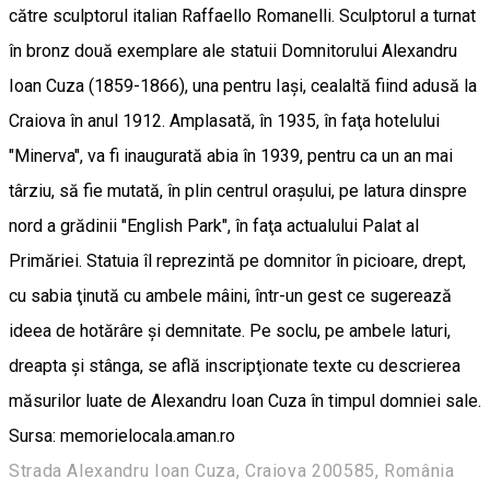
către sculptorul italian Raffaello Romanelli. Sculptorul a turnat
în bronz două exemplare ale statuii Domnitorului Alexandru
Ioan Cuza (1859-1866), una pentru Iaşi, cealaltă fiind adusă la
Craiova în anul 1912. Amplasată, în 1935, în faţa hotelului
"Minerva", va fi inaugurată abia în 1939, pentru ca un an mai
târziu, să fie mutată, în plin centrul oraşului, pe latura dinspre
nord a grădinii "English Park", în faţa actualului Palat al
Primăriei. Statuia îl reprezintă pe domnitor în picioare, drept,
cu sabia ţinută cu ambele mâini, într-un gest ce sugerează
ideea de hotărâre şi demnitate. Pe soclu, pe ambele laturi,
dreapta şi stânga, se află inscripţionate texte cu descrierea
măsurilor luate de Alexandru Ioan Cuza în timpul domniei sale.
Sursa: memorielocala.aman.ro
Strada Alexandru Ioan Cuza, Craiova 200585, România