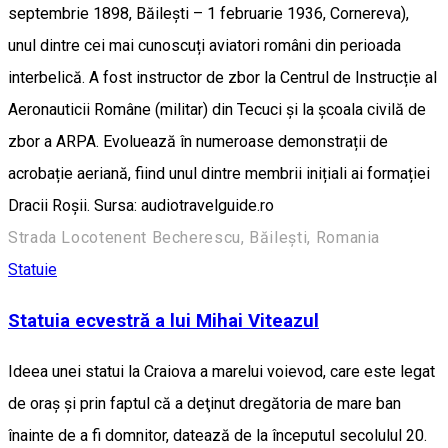
septembrie 1898, Băilești – 1 februarie 1936, Cornereva),
unul dintre cei mai cunoscuți aviatori români din perioada
interbelică. A fost instructor de zbor la Centrul de Instrucție al
Aeronauticii Române (militar) din Tecuci și la școala civilă de
zbor a ARPA. Evoluează în numeroase demonstrații de
acrobație aeriană, fiind unul dintre membrii inițiali ai formației
Dracii Roșii. Sursa: audiotravelguide.ro
Strada Locotenent Becherescu, Băilești, Romania
Statuie
Statuia ecvestră a lui Mihai Viteazul
Ideea unei statui la Craiova a marelui voievod, care este legat
de oraș şi prin faptul că a deţinut dregătoria de mare ban
înainte de a fi domnitor, datează de la începutul secolulul 20.