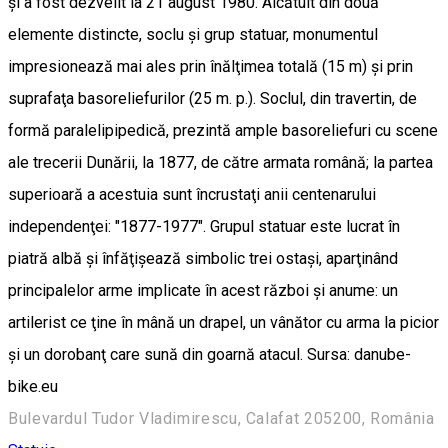
şi a fost dezvelit la 21 august 1980. Alcătuit din două
elemente distincte, soclu şi grup statuar, monumentul
impresionează mai ales prin înălţimea totală (15 m) şi prin
suprafaţa basoreliefurilor (25 m. p.). Soclul, din travertin, de
formă paralelipipedică, prezintă ample basoreliefuri cu scene
ale trecerii Dunării, la 1877, de către armata română; la partea
superioară a acestuia sunt încrustaţi anii centenarului
independenţei: "1877-1977". Grupul statuar este lucrat în
piatră albă şi înfăţişează simbolic trei ostaşi, aparţinând
principalelor arme implicate în acest război şi anume: un
artilerist ce ţine în mână un drapel, un vânător cu arma la picior
şi un dorobanţ care sună din goarnă atacul. Sursa: danube-
bike.eu
Bulevardul Tudor Vladimirescu, Calafat 205200, România