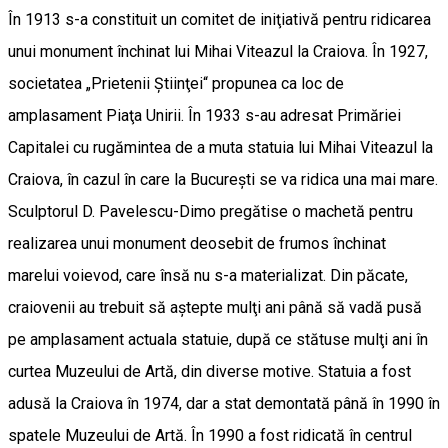
În 1913 s-a constituit un comitet de iniţiativă pentru ridicarea
unui monument închinat lui Mihai Viteazul la Craiova. În 1927,
societatea „Prietenii Ştiinţei“ propunea ca loc de
amplasament Piaţa Unirii. În 1933 s-au adresat Primăriei
Capitalei cu rugămintea de a muta statuia lui Mihai Viteazul la
Craiova, în cazul în care la Bucureşti se va ridica una mai mare.
Sculptorul D. Pavelescu-Dimo pregătise o machetă pentru
realizarea unui monument deosebit de frumos închinat
marelui voievod, care însă nu s-a materializat. Din păcate,
craiovenii au trebuit să aştepte mulţi ani până să vadă pusă
pe amplasament actuala statuie, după ce stătuse mulţi ani în
curtea Muzeului de Artă, din diverse motive. Statuia a fost
adusă la Craiova în 1974, dar a stat demontată până în 1990 în
spatele Muzeului de Artă. În 1990 a fost ridicată în centrul