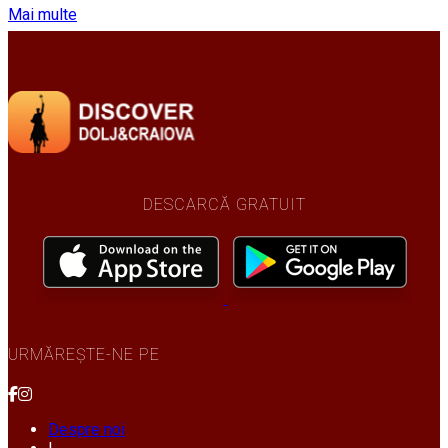
Mai multe
DESCARCĂ GRATUIT
URMĂREȘTE-NE PE
Despre noi