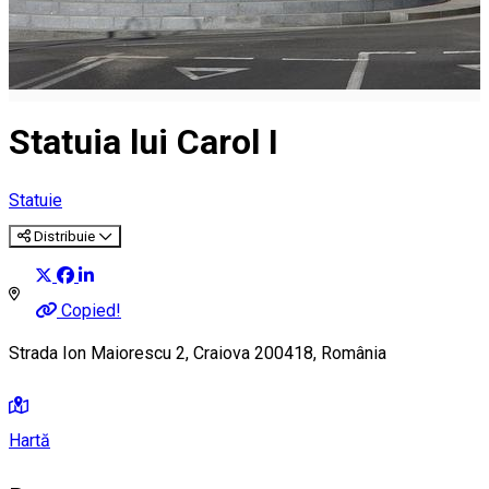
Statuia lui Carol I
Statuie
Distribuie
Copied!
Strada Ion Maiorescu 2, Craiova 200418, România
Hartă