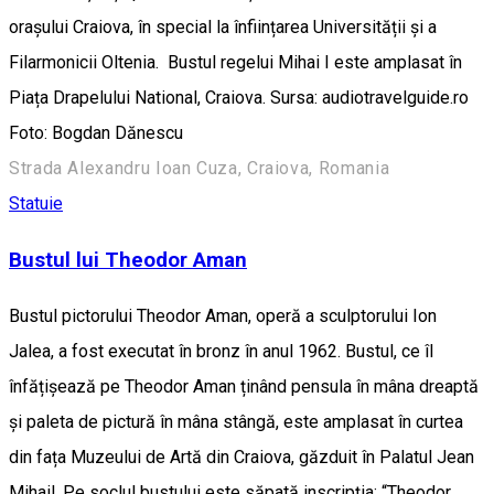
orașului Craiova, în special la înființarea Universității și a
Filarmonicii Oltenia. Bustul regelui Mihai I este amplasat în
Piața Drapelului National, Craiova. Sursa: audiotravelguide.ro
Foto: Bogdan Dănescu
Strada Alexandru Ioan Cuza, Craiova, Romania
Statuie
Bustul lui Theodor Aman
Bustul pictorului Theodor Aman, operă a sculptorului Ion
Jalea, a fost executat în bronz în anul 1962. Bustul, ce îl
înfățișează pe Theodor Aman ținând pensula în mâna dreaptă
și paleta de pictură în mâna stângă, este amplasat în curtea
din fața Muzeului de Artă din Craiova, găzduit în Palatul Jean
Mihail. Pe soclul bustului este săpată inscripția: “Theodor