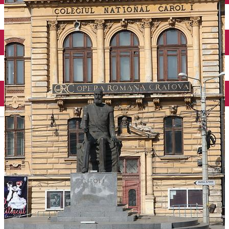
Închirieri auto
Închirieri biciclete
Taxi
Încărcare vehicule electrice
English