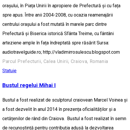
orașului, în Piața Unirii în apropiere de Prefectură și cu fața
spre apus. Între anii 2004-2008, cu ocazia reamenajării
centrului orașului a fost mutată în marele parc dintre
Prefectură și Biserica istorică Sfânta Treime, cu fântâni
arteziene ample în fața îndreptată spre răsărit Sursa:
audiotravelguide.ro; http://vladimirrosulescu.blogspot.com
Parcul Prefecturii, Calea Unirii, Craiova, Romania
Statuie
Bustul regelui Mihai I
Bustul a fost realizat de sculptorul craiovean Marcel Voinea și
a fost dezvelit în anul 2014 în prezența oficialităților și a
cetățenilor de rând din Craiova. Bustul a fost realizat în semn
de recunoștință pentru contribuția adusă la dezvoltarea