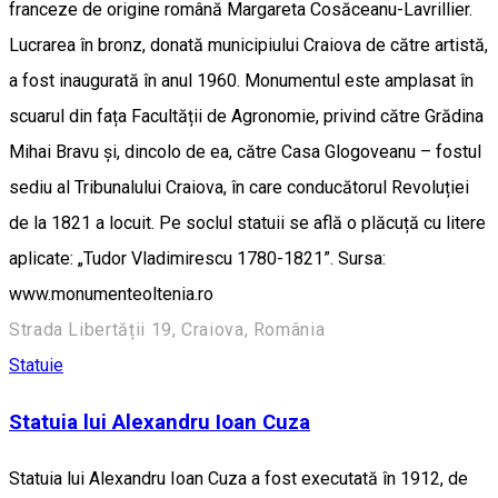
franceze de origine română Margareta Cosăceanu-Lavrillier.
Lucrarea în bronz, donată municipiului Craiova de către artistă,
a fost inaugurată în anul 1960. Monumentul este amplasat în
scuarul din fața Facultății de Agronomie, privind către Grădina
Mihai Bravu și, dincolo de ea, către Casa Glogoveanu – fostul
sediu al Tribunalului Craiova, în care conducătorul Revoluției
de la 1821 a locuit. Pe soclul statuii se află o plăcuță cu litere
aplicate: „Tudor Vladimirescu 1780-1821”. Sursa:
www.monumenteoltenia.ro
Strada Libertății 19, Craiova, România
Statuie
Statuia lui Alexandru Ioan Cuza
Statuia lui Alexandru Ioan Cuza a fost executată în 1912, de