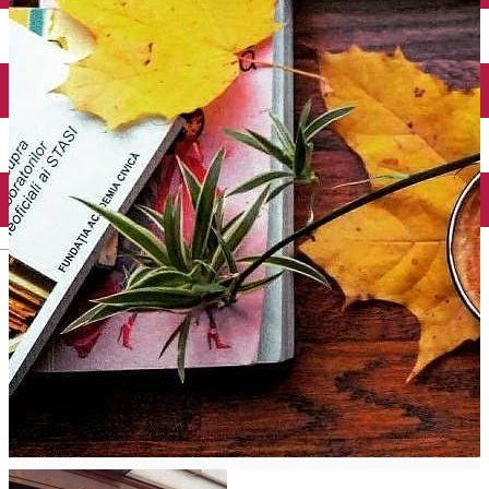
Închirieri auto
Închirieri biciclete
Taxi
Încărcare vehicule electrice
English