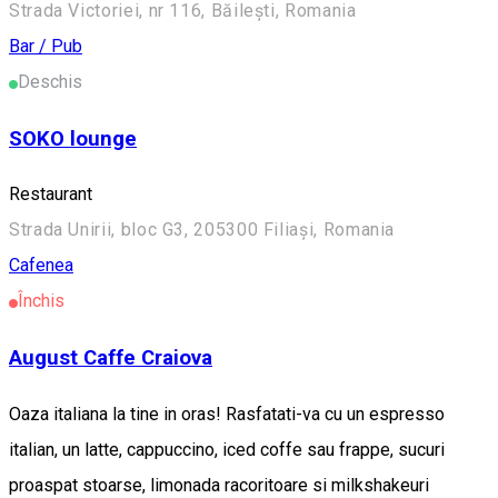
Strada Victoriei, nr 116, Băilești, Romania
Bar / Pub
Deschis
SOKO lounge
Restaurant
Strada Unirii, bloc G3, 205300 Filiași, Romania
Cafenea
Închis
August Caffe Craiova
Oaza italiana la tine in oras! Rasfatati-va cu un espresso
italian, un latte, cappuccino, iced coffe sau frappe, sucuri
proaspat stoarse, limonada racoritoare si milkshakeuri