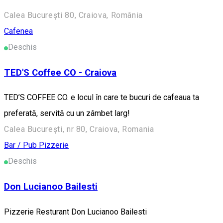
Calea București 80, Craiova, România
Cafenea
Deschis
TED'S Coffee CO - Craiova
TED’S COFFEE CO. e locul în care te bucuri de cafeaua ta
preferată, servită cu un zâmbet larg!
Calea București, nr 80, Craiova, Romania
Bar / Pub
Pizzerie
Deschis
Don Lucianoo Bailesti
Pizzerie Resturant Don Lucianoo Bailesti