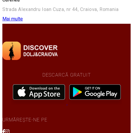
Strada Alexandru Ioan Cuza, nr 44, Craiova, Romania
Mai multe
DESCARCĂ GRATUIT
URMĂREȘTE-NE PE