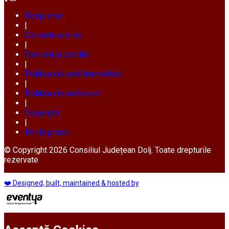
Despre noi
|
Contactează-ne
|
Termeni și condiții
|
Politica de confidențialitate
|
Politica de cookie-uri
|
Copyright
|
Kit de presă
© Copyright 2026 Consiliul Județean Dolj. Toate drepturile
rezervate
❤️ Designed, built, maintained & hosted by