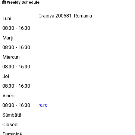
Weekly Schedule
Strada Brestei 4, Craiova 200581, Romania
Luni
08:30
-
16:30
Marți
Hartă
08:30
-
16:30
Miercuri
08:30
-
16:30
0351176805
Joi
08:30
-
16:30
Vineri
office@scmcraiova.ro
08:30
-
16:30
Sâmbătă
Closed
Duminică