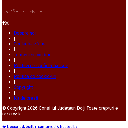
URMĂREȘTE-NE PE
Despre noi
|
Contactează-ne
|
Termeni și condiții
|
Politica de confidențialitate
|
Politica de cookie-uri
|
Copyright
|
Kit de presă
© Copyright 2026 Consiliul Județean Dolj. Toate drepturile
rezervate
❤️ Designed, built, maintained & hosted by