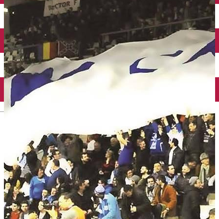
Închirieri auto
Închirieri biciclete
Taxi
Încărcare vehicule electrice
English