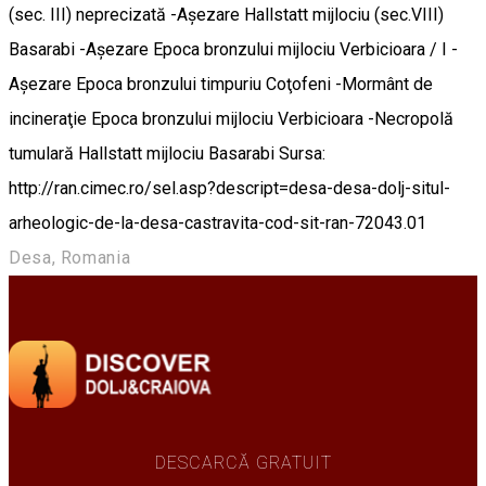
(sec. III) neprecizată -Aşezare Hallstatt mijlociu (sec.VIII)
Basarabi -Aşezare Epoca bronzului mijlociu Verbicioara / I -
Aşezare Epoca bronzului timpuriu Coţofeni -Mormânt de
incineraţie Epoca bronzului mijlociu Verbicioara -Necropolă
tumulară Hallstatt mijlociu Basarabi Sursa:
http://ran.cimec.ro/sel.asp?descript=desa-desa-dolj-situl-
arheologic-de-la-desa-castravita-cod-sit-ran-72043.01
Desa, Romania
DESCARCĂ GRATUIT