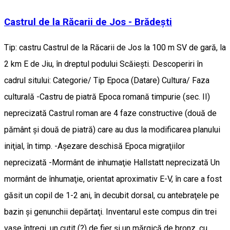
Castrul de la Răcarii de Jos - Brădeşti
Tip: castru Castrul de la Răcarii de Jos la 100 m SV de gară, la
2 km E de Jiu, în dreptul podului Scăieşti. Descoperiri în
cadrul sitului: Categorie/ Tip Epoca (Datare) Cultura/ Faza
culturală -Castru de piatră Epoca romană timpurie (sec. II)
neprecizată Castrul roman are 4 faze constructive (două de
pământ şi două de piatră) care au dus la modificarea planului
iniţial, în timp. -Aşezare deschisă Epoca migraţiilor
neprecizată -Mormânt de inhumaţie Hallstatt neprecizată Un
mormânt de înhumaţie, orientat aproximativ E-V, în care a fost
găsit un copil de 1-2 ani, în decubit dorsal, cu antebraţele pe
bazin şi genunchii depărtaţi. Inventarul este compus din trei
vase întregi, un cuţit (?) de fier şi un mărgică de bronz, cu