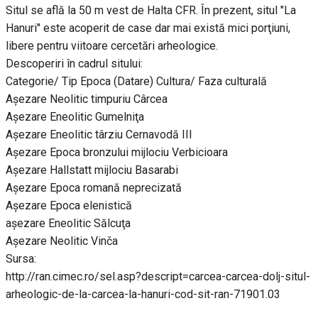
Situl se află la 50 m vest de Halta CFR. În prezent, situl "La
Hanuri" este acoperit de case dar mai există mici porţiuni,
libere pentru viitoare cercetări arheologice.
Descoperiri în cadrul sitului:
Categorie/ Tip Epoca (Datare) Cultura/ Faza culturală
Aşezare Neolitic timpuriu Cârcea
Aşezare Eneolitic Gumelniţa
Aşezare Eneolitic târziu Cernavodă III
Aşezare Epoca bronzului mijlociu Verbicioara
Aşezare Hallstatt mijlociu Basarabi
Aşezare Epoca romană neprecizată
Aşezare Epoca elenistică
aşezare Eneolitic Sălcuţa
Aşezare Neolitic Vinča
Sursa:
http://ran.cimec.ro/sel.asp?descript=carcea-carcea-dolj-situl-
arheologic-de-la-carcea-la-hanuri-cod-sit-ran-71901.03