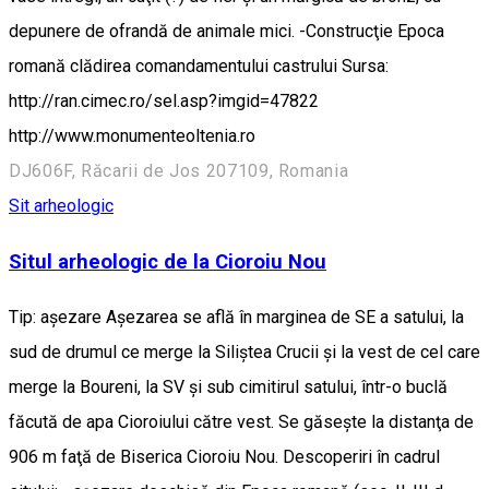
depunere de ofrandă de animale mici. -Construcţie Epoca
romană clădirea comandamentului castrului Sursa:
http://ran.cimec.ro/sel.asp?imgid=47822
http://www.monumenteoltenia.ro
DJ606F, Răcarii de Jos 207109, Romania
Sit arheologic
Situl arheologic de la Cioroiu Nou
Tip: aşezare Aşezarea se află în marginea de SE a satului, la
sud de drumul ce merge la Siliştea Crucii şi la vest de cel care
merge la Boureni, la SV şi sub cimitirul satului, într-o buclă
făcută de apa Cioroiului către vest. Se găseşte la distanţa de
906 m faţă de Biserica Cioroiu Nou. Descoperiri în cadrul