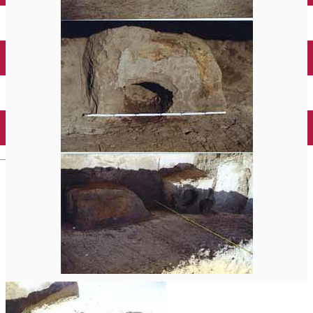
Închirieri auto
Închirieri biciclete
Taxi
Încărcare vehicule electrice
English