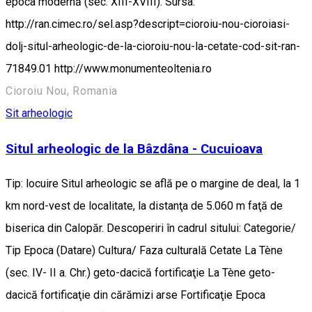
epoca modernă (sec. XIII-XVIII). Sursa:
http://ran.cimec.ro/sel.asp?descript=cioroiu-nou-cioroiasi-
dolj-situl-arheologic-de-la-cioroiu-nou-la-cetate-cod-sit-ran-
71849.01 http://www.monumenteoltenia.ro
Cioroiu Nou, Romania
Sit arheologic
Situl arheologic de la Bâzdâna - Cucuioava
Tip: locuire Situl arheologic se află pe o margine de deal, la 1
km nord-vest de localitate, la distanţa de 5.060 m faţă de
biserica din Calopăr. Descoperiri în cadrul sitului: Categorie/
Tip Epoca (Datare) Cultura/ Faza culturală Cetate La Tène
(sec. IV- II a. Chr.) geto-dacică fortificaţie La Tène geto-
dacică fortificaţie din cărămizi arse Fortificaţie Epoca