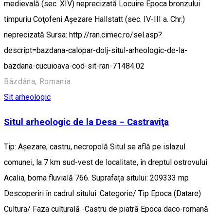
medievală (sec. XIV) neprecizată Locuire Epoca bronzului
timpuriu Coţofeni Aşezare Hallstatt (sec. IV-III a. Chr.)
neprecizată Sursa: http://ran.cimec.ro/sel.asp?
descript=bazdana-calopar-dolj-situl-arheologic-de-la-
bazdana-cucuioava-cod-sit-ran-71484.02
Bâzdâna, Romania
Sit arheologic
Situl arheologic de la Desa – Castraviţa
Tip: Aşezare, castru, necropolă Situl se află pe islazul
comunei, la 7 km sud-vest de localitate, în dreptul ostrovului
Acalia, borna fluvială 766. Suprafața sitului: 209333 mp
Descoperiri în cadrul sitului: Categorie/ Tip Epoca (Datare)
Cultura/ Faza culturală -Castru de piatră Epoca daco-romană