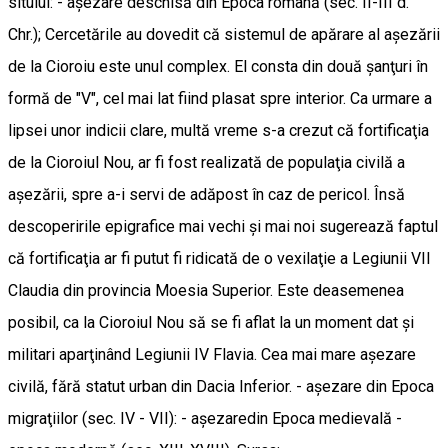
sitului: - aşezare deschisă din Epoca romană (sec. II-III d.
Chr.); Cercetările au dovedit că sistemul de apărare al aşezării
de la Cioroiu este unul complex. El consta din două şanţuri în
formă de "V", cel mai lat fiind plasat spre interior. Ca urmare a
lipsei unor indicii clare, multă vreme s-a crezut că fortificaţia
de la Cioroiul Nou, ar fi fost realizată de populaţia civilă a
aşezării, spre a-i servi de adăpost în caz de pericol. Însă
descoperirile epigrafice mai vechi şi mai noi sugerează faptul
că fortificaţia ar fi putut fi ridicată de o vexilaţie a Legiunii VII
Claudia din provincia Moesia Superior. Este deasemenea
posibil, ca la Cioroiul Nou să se fi aflat la un moment dat şi
militari aparţinând Legiunii IV Flavia. Cea mai mare aşezare
civilă, fără statut urban din Dacia Inferior. - aşezare din Epoca
migraţiilor (sec. IV - VII): - aşezaredin Epoca medievală -