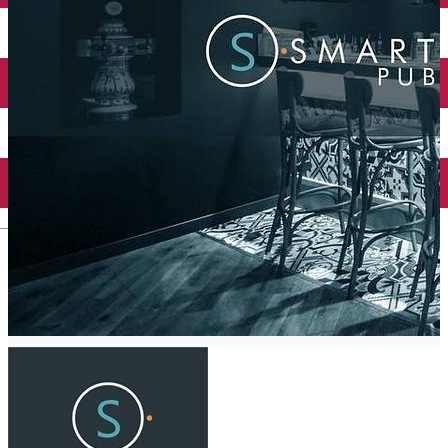
Închirieri auto
Închirieri biciclete
Taxi
Încărcare vehicule electrice
English