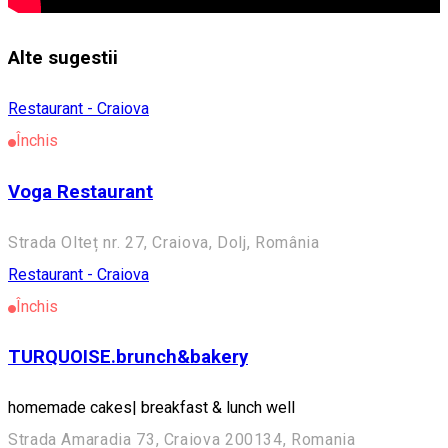
Alte sugestii
Restaurant - Craiova
Închis
Voga Restaurant
Strada Olteț nr. 27, Craiova, Dolj, România
Restaurant - Craiova
Închis
TURQUOISE.brunch&bakery
homemade cakes| breakfast & lunch well
Strada Amaradia 73, Craiova 200134, Romania