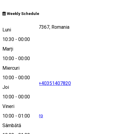
Weekly Schedule
DC93, Preajba 207367, Romania
Luni
10:30
-
00:00
Marți
Hartă
10:00
-
00:00
Miercuri
10:00
-
00:00
+40748889920
•
+40351407820
Joi
10:00
-
00:00
Vineri
office@smartpub.ro
10:00
-
01:00
Sâmbătă