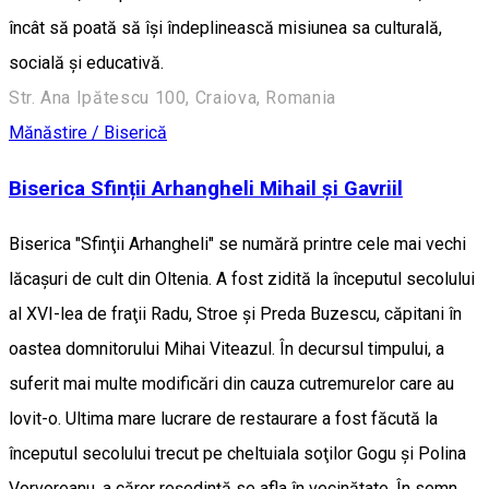
încât să poată să îşi îndeplinească misiunea sa culturală,
socială şi educativă.
Str. Ana Ipătescu 100, Craiova, Romania
Mănăstire / Biserică
Biserica Sfinții Arhangheli Mihail și Gavriil
Biserica "Sfinţii Arhangheli" se numără printre cele mai vechi
lăcaşuri de cult din Oltenia. A fost zidită la începutul secolului
al XVI-lea de fraţii Radu, Stroe şi Preda Buzescu, căpitani în
oastea domnitorului Mihai Viteazul. În decursul timpului, a
suferit mai multe modificări din cauza cutremurelor care au
lovit-o. Ultima mare lucrare de restaurare a fost făcută la
începutul secolului trecut pe cheltuiala soţilor Gogu şi Polina
Vorvoreanu, a căror reşedinţă se afla în vecinătate. În semn