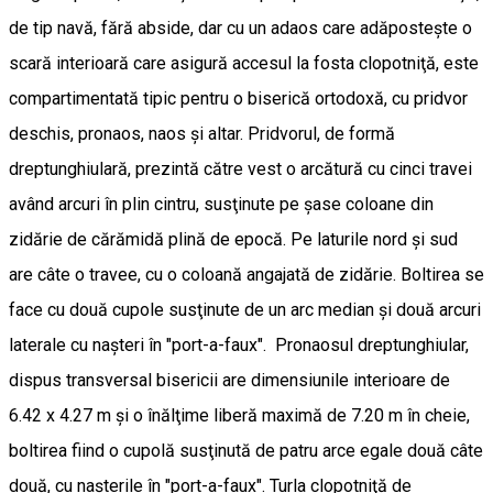
de tip navă, fără abside, dar cu un adaos care adăposteşte o
scară interioară care asigură accesul la fosta clopotniţă, este
compartimentată tipic pentru o biserică ortodoxă, cu pridvor
deschis, pronaos, naos şi altar. Pridvorul, de formă
dreptunghiulară, prezintă către vest o arcătură cu cinci travei
având arcuri în plin cintru, susţinute pe şase coloane din
zidărie de cărămidă plină de epocă. Pe laturile nord şi sud
are câte o travee, cu o coloană angajată de zidărie. Boltirea se
face cu două cupole susţinute de un arc median şi două arcuri
laterale cu naşteri în "port-a-faux". Pronaosul dreptunghiular,
dispus transversal bisericii are dimensiunile interioare de
6.42 x 4.27 m şi o înălţime liberă maximă de 7.20 m în cheie,
boltirea fiind o cupolă susţinută de patru arce egale două câte
două, cu naşterile în "port-a-faux". Turla clopotniţă de