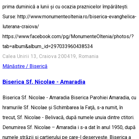
prima duminică a lunii și cu ocazia praznicelor împărătești.
Surse: http://www.monumenteoltenia.ro/biserica-evanghelica-
luterana-craiova/
https://www.facebook.com/pg/MonumenteOltenia/photos/?
tab=album&album_id=297033960438534
Calea Unirii 13, Craiova 200419, Romania
Mănăstire / Biserică
Biserica Sf. Nicolae - Amaradia
Biserica Sf. Nicolae - Amaradia Biserica Parohiei Amaradia, cu
hramurile Sf. Nicolae şi Schimbarea la Faţă, s-a numit, în
trecut, Sf. Nicolae - Belivacă, după numele unuia dintre ctitori.
Denumirea Sf. Nicolae – Amaradia i s-a dat în anul 1950, după
numele străzii şi cartierului pe care-l deserveşte. Biserica a