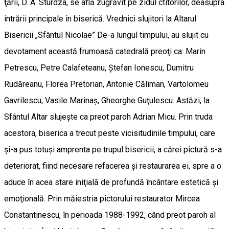
ţării, D. A. Sturdza, se află zugrăvit pe zidul ctitorilor, deasupra
intrării principale în biserică. Vrednici slujitori la Altarul
Bisericii „Sfântul Nicolae” De-a lungul timpului, au slujit cu
devotament această frumoasă catedrală preoţi ca: Marin
Petrescu, Petre Calafeteanu, Ştefan Ionescu, Dumitru
Rudăreanu, Florea Pretorian, Antonie Căliman, Vartolomeu
Gavrilescu, Vasile Marinaş, Gheorghe Guţulescu. Astăzi, la
Sfântul Altar slujeşte ca preot paroh Adrian Micu. Prin truda
acestora, biserica a trecut peste vicisitudinile timpului, care
şi-a pus totuşi amprenta pe trupul bisericii, a cărei pictură s-a
deteriorat, fiind necesare refacerea şi restaurarea ei, spre a o
aduce în acea stare iniţială de profundă încântare estetică şi
emoţională. Prin măiestria pictorului restaurator Mircea
Constantinescu, în perioada 1988-1992, când preot paroh al