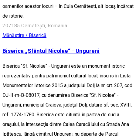
oamenilor acestor locuri – în Cula Cernătești, alt locaș încărcat
de istorie.
207185 Cernătești, Romania
Mănăstire / Biserică
Biserica „Sfântul Nicolae“ - Ungureni
Biserica "Sf. Nicolae" - Ungureni este un monument istoric
reprezentativ pentru patrimoniul cultural local, înscris în Lista
Monumentelor Istorice 2015 a judeţului Dolj la nr. crt. 207, cod
DJ-II-m-B-08017, cu denumirea Biserica "Sf. Nicolae" -
Ungureni, municipiul Craiova, judeţul Dolj, datare sf. sec. XVIII,
ref. 1774-1780. Biserica este situată în partea de sud a
oraşului, la intersecţia dintre Calea Caracălului cu Strada Ana
Ipătescu, lângă cimitirul Ungureni, nu departe de Parcul