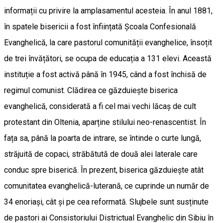
informații cu privire la amplasamentul acesteia. În anul 1881,
în spatele bisericii a fost înființată Școala Confesională
Evanghelică, la care pastorul comunității evanghelice, însoțit
de trei învățători, se ocupa de educația a 131 elevi. Această
instituție a fost activă până în 1945, când a fost închisă de
regimul comunist. Clădirea ce găzduiește biserica
evanghelică, considerată a fi cel mai vechi lăcaș de cult
protestant din Oltenia, aparține stilului neo-renascentist. În
fața sa, până la poarta de intrare, se întinde o curte lungă,
străjuită de copaci, străbătută de două alei laterale care
conduc spre biserică. În prezent, biserica găzduiește atât
comunitatea evanghelică-luterană, ce cuprinde un număr de
34 enoriași, cât și pe cea reformată. Slujbele sunt susținute
de pastori ai Consistoriului Districtual Evanghelic din Sibiu în