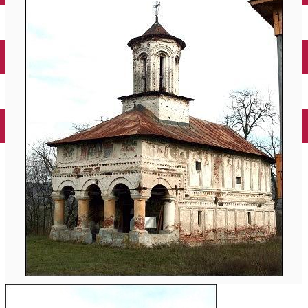
Închirieri auto
Închirieri biciclete
Taxi
Încărcare vehicule electrice
English