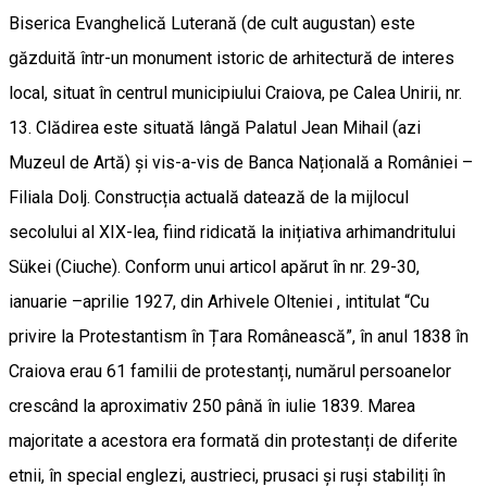
Biserica Evanghelică Luterană (de cult augustan) este
găzduită într-un monument istoric de arhitectură de interes
local, situat în centrul municipiului Craiova, pe Calea Unirii, nr.
13. Clădirea este situată lângă Palatul Jean Mihail (azi
Muzeul de Artă) și vis-a-vis de Banca Națională a României –
Filiala Dolj. Construcția actuală datează de la mijlocul
secolului al XIX-lea, fiind ridicată la inițiativa arhimandritului
Sükei (Ciuche). Conform unui articol apărut în nr. 29-30,
ianuarie –aprilie 1927, din Arhivele Olteniei , intitulat “Cu
privire la Protestantism în Țara Românească”, în anul 1838 în
Craiova erau 61 familii de protestanți, numărul persoanelor
crescând la aproximativ 250 până în iulie 1839. Marea
majoritate a acestora era formată din protestanți de diferite
etnii, în special englezi, austrieci, prusaci și ruși stabiliți în