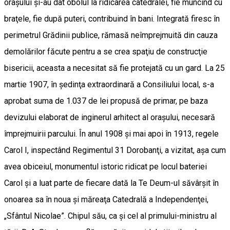
oraşului şi-au dat obolul la ridicarea catedralei, fie muncind cu
braţele, fie după puteri, contribuind în bani. Integrată firesc în
perimetrul Grădinii publice, rămasă neîmprejmuită din cauza
demolărilor făcute pentru a se crea spaţiu de construcţie
bisericii, aceasta a necesitat să fie protejată cu un gard. La 25
martie 1907, în şedinţa extraordinară a Consiliului local, s-a
aprobat suma de 1.037 de lei propusă de primar, pe baza
devizului elaborat de inginerul arhitect al oraşului, necesară
împrejmuirii parcului. În anul 1908 şi mai apoi în 1913, regele
Carol I, inspectând Regimentul 31 Dorobanţi, a vizitat, aşa cum
avea obiceiul, monumentul istoric ridicat pe locul bateriei
Carol şi a luat parte de fiecare dată la Te Deum-ul săvârşit în
onoarea sa în noua şi măreaţa Catedrală a Independenţei,
„Sfântul Nicolae”. Chipul său, ca şi cel al primului-ministru al