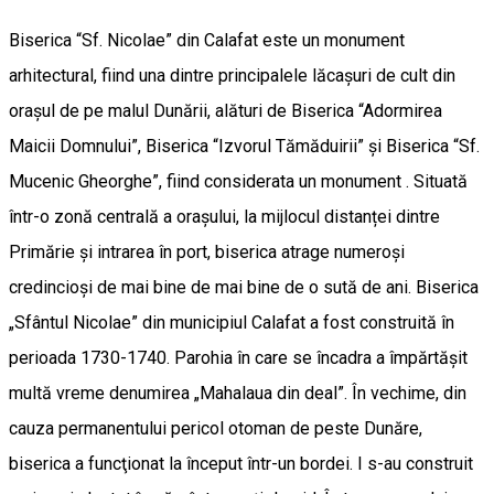
Biserica “Sf. Nicolae” din Calafat este un monument
arhitectural, fiind una dintre principalele lăcașuri de cult din
orașul de pe malul Dunării, alături de Biserica “Adormirea
Maicii Domnului”, Biserica “Izvorul Tămăduirii” și Biserica “Sf.
Mucenic Gheorghe”, fiind considerata un monument . Situată
într-o zonă centrală a orașului, la mijlocul distanței dintre
Primărie și intrarea în port, biserica atrage numeroși
credincioși de mai bine de mai bine de o sută de ani. Biserica
„Sfântul Nicolae” din municipiul Calafat a fost construită în
perioada 1730-1740. Parohia în care se încadra a împărtăşit
multă vreme denumirea „Mahalaua din deal”. În vechime, din
cauza permanentului pericol otoman de peste Dunăre,
biserica a funcţionat la început într-un bordei. I s-au construit