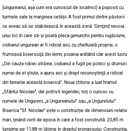
(ungureanul, aşa cum era cunoscut de localnici) a poposit cu
turmele sale la marginea cetăţii. A fost primul dintre păstorii
ce aveau să se stabilească în această zonă. Simţind nevoia
unui loc în care să-şi poată pleca genunchii pentru rugăciune,
ciobanul ungurean ar fi ridicat aici, cu cheltuială proprie, o
frumoasă bisericuţă din lemn, pisania arătând clar acest lucru:
„Din cauza robiei străine, ciobanul a fugit pe poteci şi drumuri
numai de el ştiute, a ajuns aici şi drept recunoştinţă a ridicat
din temelie această biserică". Noua ctitorie a luat hramul
„Sfântul Nicolae", dar potrivit legendei, toţi o cunosc cu
numele de Ungureni, „a Ungureanului" sau „a Ungurelului".
Biserica "Sf. Nicolae" este o construcție de dimensiuni relativ
mari, ţinând cont de epoca în care a fost construită: 20,85 m
lungime pe 11,88 m lăţime în dreptul pronaosului. Construcţia,