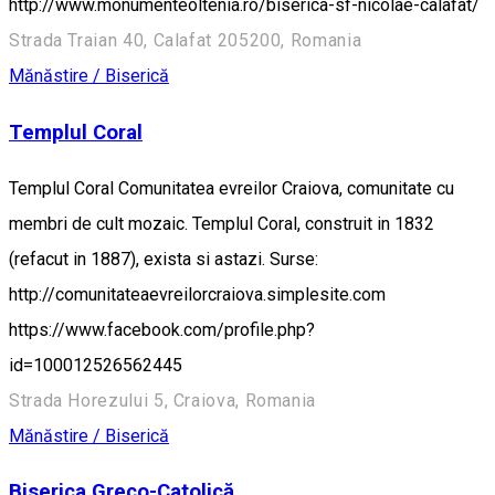
http://www.monumenteoltenia.ro/biserica-sf-nicolae-calafat/
Strada Traian 40, Calafat 205200, Romania
Mănăstire / Biserică
Templul Coral
Templul Coral Comunitatea evreilor Craiova, comunitate cu
membri de cult mozaic. Templul Coral, construit in 1832
(refacut in 1887), exista si astazi. Surse:
http://comunitateaevreilorcraiova.simplesite.com
https://www.facebook.com/profile.php?
id=100012526562445
Strada Horezului 5, Craiova, Romania
Mănăstire / Biserică
Biserica Greco-Catolică