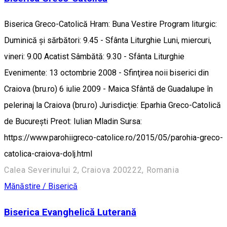
Biserica Greco-Catolică Hram: Buna Vestire Program liturgic:
Duminică și sărbători: 9.45 - Sfânta Liturghie Luni, miercuri,
vineri: 9.00 Acatist Sâmbătă: 9.30 - Sfânta Liturghie
Evenimente: 13 octombrie 2008 - Sfinţirea noii biserici din
Craiova (bru.ro) 6 iulie 2009 - Maica Sfântă de Guadalupe în
pelerinaj la Craiova (bru.ro) Jurisdicţie: Eparhia Greco-Catolică
de Bucureşti Preot: Iulian Mladin Sursa:
https://www.parohiigreco-catolice.ro/2015/05/parohia-greco-
catolica-craiova-dolj.html
Calea Severinului 2, Craiova 200222, Romania
Mănăstire / Biserică
Biserica Evanghelică Luterană