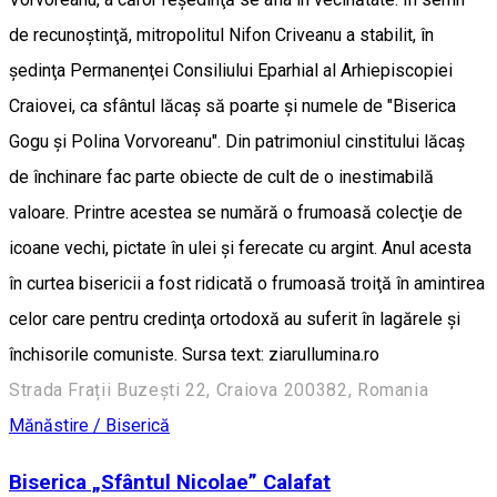
de recunoştinţă, mitropolitul Nifon Criveanu a stabilit, în
şedinţa Permanenţei Consiliului Eparhial al Arhiepiscopiei
Craiovei, ca sfântul lăcaş să poarte şi numele de "Biserica
Gogu şi Polina Vorvoreanu". Din patrimoniul cinstitului lăcaş
de închinare fac parte obiecte de cult de o inestimabilă
valoare. Printre acestea se numără o frumoasă colecţie de
icoane vechi, pictate în ulei şi ferecate cu argint. Anul acesta
în curtea bisericii a fost ridicată o frumoasă troiţă în amintirea
celor care pentru credinţa ortodoxă au suferit în lagărele şi
închisorile comuniste. Sursa text: ziarullumina.ro
Strada Frații Buzești 22, Craiova 200382, Romania
Mănăstire / Biserică
Biserica „Sfântul Nicolae” Calafat