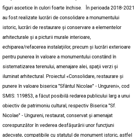
figuri ascetice în culori foarte închise. În perioada 2018-2021
au fost realizate lucrări de consolidare a monumentului
istoric, lucrări de restaurare şi conservare a elementelor
arhitecturale şi a picturii murale interioare,
echiparea/refacerea instalaţiilor, precum şi lucrări exterioare
pentru punerea în valoare a monumentului constând în
sistematizarea terenului, amenajare alei, spaţii verzi şi
iluminat arhitectural. Proiectul «Consolidare, restaurare şi
punere în valoare biserica "Sfântul Nicolae" - Ungureni», cod
SMIS: 119853, a făcut posibilă redarea publicului larg a unui
obiectiv de patrimoniu cultural, respectiv Biserica "Sf.
Nicolae" - Ungureni, restaurat, conservat şi amenajat
corespunzător în vederea desfăşurării unor funcţiuni
adecvate, compatibile cu statutul de monument istoric, astfel