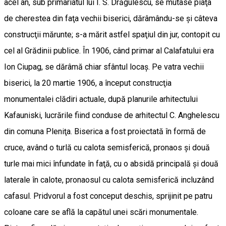
acel an, sub primariatul lui I. S. Drăgulescu, se mutase piaţa
de cherestea din faţa vechii biserici, dărâ­mân­du-se şi câteva
construcţii mărunte; s-a mărit astfel spaţiul din jur, contopit cu
cel al Grădinii publice. În 1906, când primar al Calafatului era
Ion Ciupag, se dărâmă chiar sfântul locaş. Pe vatra vechii
biserici, la 20 martie 1906, a început construcţia
monumentalei clădiri actuale, după planurile arhitectului
Kafauniski, lucrările fiind conduse de arhitectul C. Anghelescu
din comuna Pleniţa. Biserica a fost proiectată în formă de
cruce, având o turlă cu calota semisferică, pronaos şi două
turle mai mici înfundate în faţă, cu o absidă principală şi două
laterale în calote, pronaosul cu calota semisferică incluzând
cafasul. Pridvorul a fost conceput deschis, sprijinit pe patru
coloane care se află la capătul unei scări monumentale.