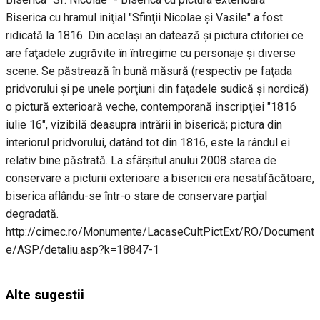
Biserica cu hramul iniţial "Sfinţii Nicolae şi Vasile" a fost
ridicată la 1816. Din acelaşi an datează şi pictura ctitoriei ce
are faţadele zugrăvite în întregime cu personaje şi diverse
scene. Se păstrează în bună măsură (respectiv pe faţada
pridvorului şi pe unele porţiuni din faţadele sudică şi nordică)
o pictură exterioară veche, contemporană inscripţiei "1816
iulie 16", vizibilă deasupra intrării în biserică; pictura din
interiorul pridvorului, datând tot din 1816, este la rândul ei
relativ bine păstrată. La sfârşitul anului 2008 starea de
conservare a picturii exterioare a bisericii era nesatifăcătoare,
biserica aflându-se într-o stare de conservare parţial
degradată.
http://cimec.ro/Monumente/LacaseCultPictExt/RO/Document
e/ASP/detaliu.asp?k=18847-1
Alte sugestii