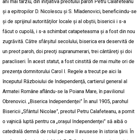
ani mai târziu, din iniţiativa preotului paroh Petru Calafeteanu
şi a epitropilor D. Nicolescu şi S. Mladenovici, beneficiindu-se
şi de sprijinul autorităţilor locale şi al obştii, bisericii i s-a
făcut o cupolă, i s-a schimbat catapeteasma şi a fost din nou
zugrăvită. Către sfârşitul secolului, biserica era deservită de
un preot paroh, doi preoţi supranumerari, trei cântăreţi şi doi
paracliseri. În acest statut, a fost cinstită de mai multe ori de
prezenţa domnitorului Carol I. Regele a trecut pe aici la
începutul Războiului de Independenţă, cartierul general al
Armatei Române aflându-se la Poiana Mare, în pavilionul
Obrenovici. „Biserica Independenţei” În anul 1905, parohul
Bisericii „Sfântul Nicolae”, preotul Petru Calafeteanu, a pornit
o vajnică luptă pentru ca „oraşul Independenţei” să aibă o
catedrală demnă de rolul pe care îl avusese în istoria ţării. În