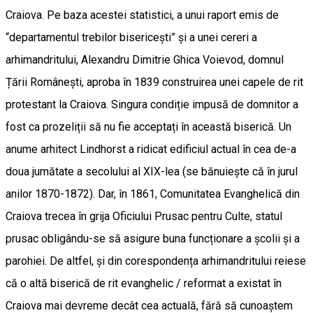
Craiova. Pe baza acestei statistici, a unui raport emis de
“departamentul trebilor bisericești” și a unei cereri a
arhimandritului, Alexandru Dimitrie Ghica Voievod, domnul
Țării Românești, aproba în 1839 construirea unei capele de rit
protestant la Craiova. Singura condiție impusă de domnitor a
fost ca prozeliții să nu fie acceptați în această biserică. Un
anume arhitect Lindhorst a ridicat edificiul actual în cea de-a
doua jumătate a secolului al XIX-lea (se bănuiește că în jurul
anilor 1870-1872). Dar, în 1861, Comunitatea Evanghelică din
Craiova trecea în grija Oficiului Prusac pentru Culte, statul
prusac obligându-se să asigure buna funcționare a școlii și a
parohiei. De altfel, și din corespondența arhimandritului reiese
că o altă biserică de rit evanghelic / reformat a existat în
Craiova mai devreme decât cea actuală, fără să cunoaștem