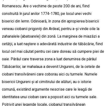
Romanescu. Are o vechime de peste 200 de ani, fiind
construită în jurul anilor 1774-1780, pe locul unei vechi
biserici din lemn. Odinioară, în zona din apropierea bisericii
veneau ciobanii prigoniţi din Ardeal, pentru a-şi vinde oile la
zahanalele (abatoarele) din zonă. La marginea de miazăzi a
cetăţii, a luat naştere o adevărată industrie de tăbăcărie, fiind
locul cel mai căutat pentru cei care doreau să cumpere piei de
oaie. Pârâul care traversa zona a luat denumirea de pârâul
Tăbăcarilor, iar mahalaua a devenit Ungureni, de la cetele de
ciobani transilvăneni care coborau aici cu turmele. Numele
bisericii Ungureni şi al cimitirului de alături, au o istorie
comună, existând argumente nescrise care le leagă de
identitatea unui cioban care a poposit aici cu turmele sale.
Potrivit unei legende locale, ciobanul transilvănean