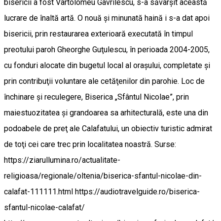
bisericii a fost Vartolomeu Gavrilescu, s-a săvârşit această
lucrare de înaltă artă. O nouă şi minunată haină i s-a dat apoi
bisericii, prin restaurarea exterioară executată în timpul
preotului paroh Gheorghe Guţulescu, în perioada 2004-2005,
cu fonduri alocate din bugetul local al oraşului, completate şi
prin contribuţii voluntare ale cetăţenilor din parohie. Loc de
închinare şi reculegere, Biserica „Sfântul Nicolae”, prin
maiestuozitatea şi grandoarea sa arhitecturală, este una din
podoabele de preţ ale Calafatului, un obiectiv turistic admirat
de toţi cei care trec prin localitatea noastră. Surse:
https://ziarullumina.ro/actualitate-
religioasa/regionale/oltenia/biserica-sfantul-nicolae-din-
calafat-111111.html https://audiotravelguide.ro/biserica-
sfantul-nicolae-calafat/