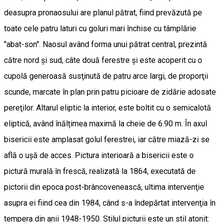
deasupra pronaosului are planul pătrat, fiind prevăzută pe
toate cele patru laturi cu goluri mari închise cu tâmplărie
"abat-son". Naosul având forma unui pătrat central, prezintă
către nord şi sud, câte două ferestre şi este acoperit cu o
cupolă generoasă susţinută de patru arce largi, de proporţii
scunde, marcate în plan prin patru picioare de zidărie adosate
pereţilor. Altarul eliptic la interior, este boltit cu o semicalotă
eliptică, având înălțimea maximă la cheie de 6.90 m. În axul
bisericii este amplasat golul ferestrei, iar către miază-zi se
află o ușă de acces. Pictura interioară a bisericii este o
pictură murală în frescă, realizată la 1864, executată de
pictorii din epoca post-brâncovenească, ultima intervenţie
asupra ei fiind cea din 1984, când s-a îndepărtat intervenţia în
tempera din anii 1948-1950. Stilul picturii este un stil atonit: