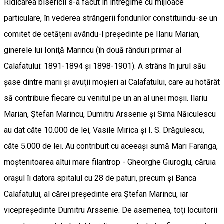
Ridicarea bisericii s-a făcut în întregime cu mijloace
particulare, în vederea strângerii fondurilor constituindu-se un
comitet de cetăţeni avându-l preşedinte pe Ilariu Marian,
ginerele lui Ioniţă Marincu (în două rânduri primar al
Calafatului: 1891-1894 şi 1898-1901). A strâns în jurul său
şase dintre marii şi avuţii moşieri ai Calafatului, care au hotărât
să contribuie fiecare cu venitul pe un an al unei moşii. Ilariu
Marian, Ştefan Marincu, Dumitru Arssenie şi Sima Năiculescu
au dat câte 10.000 de lei, Vasile Mirica şi I. S. Drăgulescu,
câte 5.000 de lei. Au contribuit cu aceeaşi sumă Mari Faranga,
moştenitoarea altui mare filantrop - Gheorghe Giuroglu, căruia
oraşul îi datora spitalul cu 28 de paturi, precum şi Banca
Calafatului, al cărei preşedinte era Ştefan Marincu, iar
vicepreşedinte Dumitru Arssenie. De asemenea, toţi locuitorii