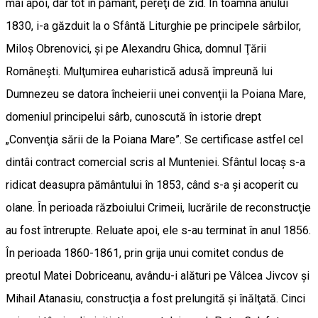
mai apoi, dar tot în pământ, pereţi de zid. În toamna anului
1830, i-a găzduit la o Sfântă Liturghie pe principele sârbilor,
Miloş Obrenovici, şi pe Alexandru Ghica, domnul Ţării
Româneşti. Mulţumirea euharistică adusă împreună lui
Dumnezeu se datora încheierii unei convenţii la Poiana Mare,
domeniul principelui sârb, cunoscută în istorie drept
„Convenţia sării de la Poiana Mare”. Se certificase astfel cel
dintâi contract comercial scris al Munteniei. Sfântul locaş s-a
ridicat dea­supra pământului în 1853, când s-a şi acoperit cu
olane. În perioada războiului Crimeii, lucrările de reconstrucţie
au fost întrerupte. Reluate apoi, ele s-au terminat în anul 1856.
În perioada 1860-1861, prin grija unui comitet condus de
preotul Matei Dobriceanu, avându-i alături pe Vâlcea Jivcov şi
Mihail Atanasiu, construcţia a fost prelungită şi înălţată. Cinci