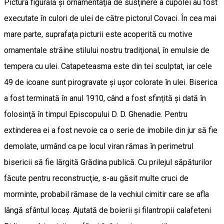
Pictura figurală şi ornamentaţia de susţinere a cupolei au fost
executate în culori de ulei de către pictorul Covaci. În cea mai
mare parte, suprafaţa picturii este acoperită cu motive
ornamentale străine stilului nostru tradiţional, în emulsie de
tempera cu ulei. Catapeteasma este din tei sculptat, iar cele
49 de icoane sunt pirogravate şi uşor colorate în ulei. Biserica
a fost terminată în anul 1910, când a fost sfinţită şi dată în
folosinţă în timpul Episcopului D. D. Ghenadie. Pentru
extinderea ei a fost nevoie ca o serie de imobile din jur să fie
demolate, urmând ca pe locul viran rămas în perimetrul
bisericii să fie lărgită Grădina publică. Cu prilejul săpăturilor
făcute pentru reconstrucţie, s-au găsit multe cruci de
morminte, probabil rămase de la vechiul cimitir care se afla
lângă sfântul locaş. Ajutată de boierii şi filantropii calafeteni