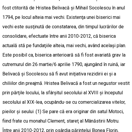
fost ctitorită de Hristea Belivacă şi Mihail Socolescu în anul
1794, pe locul alteia mai vechi. Existenţa unei biserici mai
vechi este susţinută de constatarea, din timpul lucrărilor de
consolidare, efectuate între anii 2010-2012, că biserica
actuală stă pe fundaţiile alteia, mai vechi, având acelaşi plan.
Este posibil ca, biserica anterioară să fi fost avariată grav la
cutremurul din 26 martie/6 aprilie 1790, ajungând în ruină, iar
Belivacă şi Socolescu să fi avut iniţiativa rezidirii ei şi a
chiliilor din preajmă. Hristea Belivacă a fost un negustor vestit
prin părţile locului, la sfârşitul secolului al XVIII şi începutul
secolului al XIX-lea, ocupându-se cu comercializarea vitelor,
pieilor şi seului .(1) Se pare că era originar din satul Motoci,
fiind frate cu monahul Clement, stareţ al Mânăstirii Motru.
Între anii 2010-2012, prin osârdia părintelui Bonea Florin,