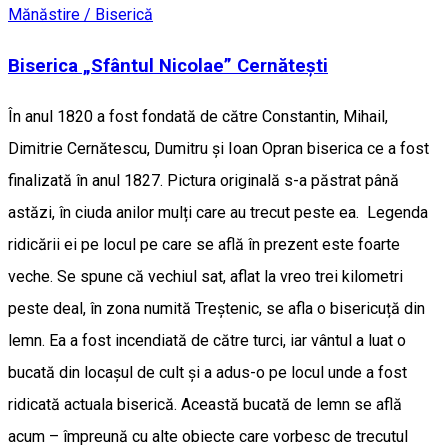
Mănăstire / Biserică
Biserica „Sfântul Nicolae” Cernătești
În anul 1820 a fost fondată de către Constantin, Mihail,
Dimitrie Cernătescu, Dumitru şi Ioan Opran biserica ce a fost
finalizată în anul 1827. Pictura originală s-a păstrat până
astăzi, în ciuda anilor mulți care au trecut peste ea. Legenda
ridicării ei pe locul pe care se află în prezent este foarte
veche. Se spune că vechiul sat, aflat la vreo trei kilometri
peste deal, în zona numită Treștenic, se afla o bisericuță din
lemn. Ea a fost incendiată de către turci, iar vântul a luat o
bucată din locașul de cult și a adus-o pe locul unde a fost
ridicată actuala biserică. Această bucată de lemn se află
acum – împreună cu alte obiecte care vorbesc de trecutul