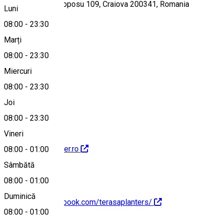
Strada Corneliu Coposu 109, Craiova 200341, Romania
Luni
08:00
-
23:30
Marți
Hartă
08:00
-
23:30
Miercuri
08:00
-
23:30
0722 969 798
Joi
08:00
-
23:30
Vineri
https://www.planter.ro
08:00
-
01:00
Sâmbătă
08:00
-
01:00
Duminică
https://www.facebook.com/terasaplanters/
08:00
-
01:00