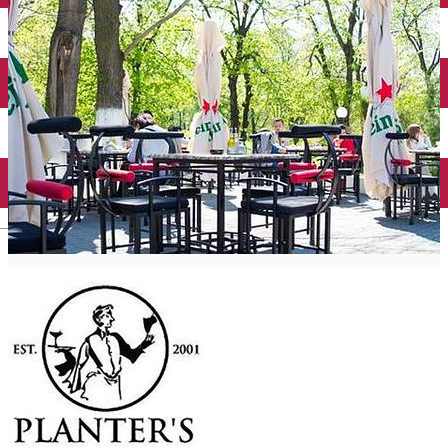
Închirieri auto
Închirieri biciclete
Taxi
Încărcare vehicule electrice
English