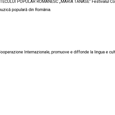
LUI POPULAR ROMÂNESC „MARIA TĂNASE“ Festivalul Concurs a
 muzică populară din România.
Cooperazione Internazionale, promuove e diffonde la lingua e cultur