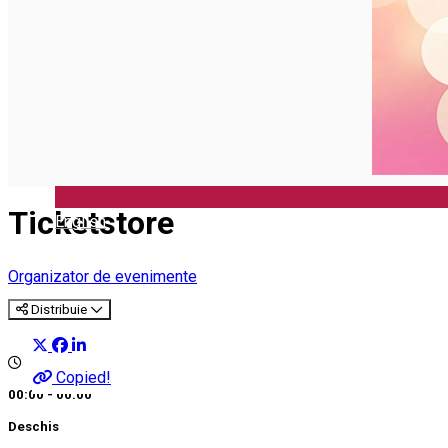
Închirieri auto
Închirieri biciclete
Taxi
Încărcare vehicule electrice
Ticketstore
English
Organizator de evenimente
Distribuie
Copied!
00:00 - 00:00
Deschis