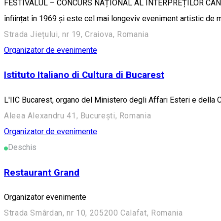
FESTIVALUL – CONCURS NAȚIONAL AL INTERPREȚILOR CÂNTECU
înființat în 1969 și este cel mai longeviv eveniment artistic de
Strada Jiețului, nr 19, Craiova, Romania
Organizator de evenimente
Istituto Italiano di Cultura di Bucarest
L'IIC Bucarest, organo del Ministero degli Affari Esteri e della 
Aleea Alexandru 41, București, Romania
Organizator de evenimente
Deschis
Restaurant Grand
Organizator evenimente
Strada Smârdan, nr 10, 205200 Calafat, Romania