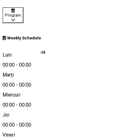
Program
Weekly Schedule
Bucharest, Romania
Luni
00:00
-
00:00
Marți
Hartă
00:00
-
00:00
Miercuri
00:00
-
00:00
0722 119 194
Joi
00:00
-
00:00
Vineri