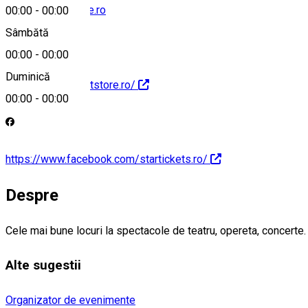
office@ticketstore.ro
00:00
-
00:00
Sâmbătă
00:00
-
00:00
Duminică
https://www.ticketstore.ro/
00:00
-
00:00
https://www.facebook.com/startickets.ro/
Despre
Cele mai bune locuri la spectacole de teatru, opereta, concerte.
Alte sugestii
Organizator de evenimente