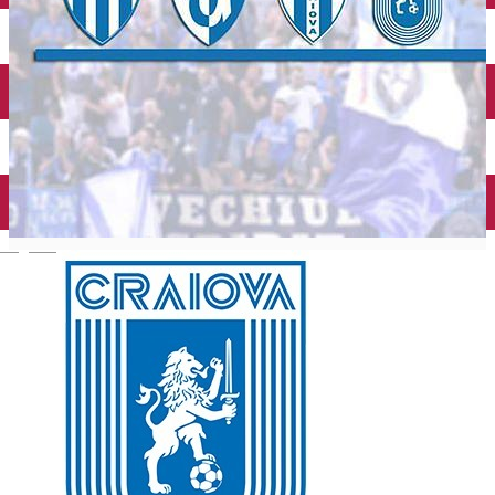
Închirieri auto
Închirieri biciclete
Taxi
Încărcare vehicule electrice
English