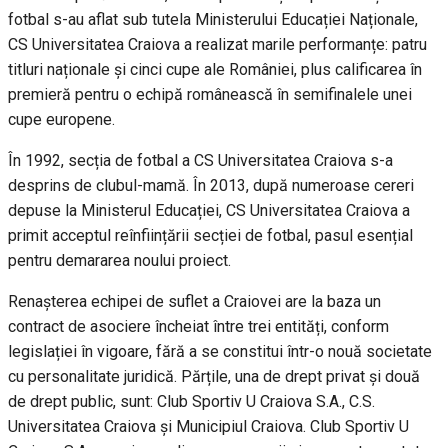
fotbal s-au aflat sub tutela Ministerului Educației Naționale,
CS Universitatea Craiova a realizat marile performanțe: patru
titluri naționale și cinci cupe ale României, plus calificarea în
premieră pentru o echipă românească în semifinalele unei
cupe europene.
În 1992, secția de fotbal a CS Universitatea Craiova s-a
desprins de clubul-mamă. În 2013, după numeroase cereri
depuse la Ministerul Educației, CS Universitatea Craiova a
primit acceptul reînființării secției de fotbal, pasul esențial
pentru demararea noului proiect.
Renașterea echipei de suflet a Craiovei are la baza un
contract de asociere încheiat între trei entități, conform
legislației în vigoare, fără a se constitui într-o nouă societate
cu personalitate juridică. Părțile, una de drept privat și două
de drept public, sunt: Club Sportiv U Craiova S.A., C.S.
Universitatea Craiova și Municipiul Craiova. Club Sportiv U