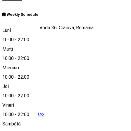
Weekly Schedule
Bulevardul Știrbei Vodă 36, Craiova, Romania
Luni
10:00
-
22:00
Marți
Hartă
10:00
-
22:00
Miercuri
10:00
-
22:00
0351 404 900
Joi
10:00
-
22:00
Vineri
contact@ucv1948.ro
10:00
-
22:00
Sâmbătă