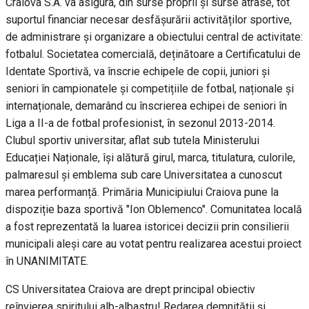
Craiova S.A. va asigura, din surse proprii și surse atrase, tot
suportul financiar necesar desfășurării activităților sportive,
de administrare și organizare a obiectului central de activitate:
fotbalul. Societatea comercială, deținătoare a Certificatului de
Identate Sportivă, va înscrie echipele de copii, juniori și
seniori în campionatele și competițiile de fotbal, naționale și
internaționale, demarând cu înscrierea echipei de seniori în
Liga a II-a de fotbal profesionist, în sezonul 2013-2014.
Clubul sportiv universitar, aflat sub tutela Ministerului
Educației Naționale, își alătură girul, marca, titulatura, culorile,
palmaresul și emblema sub care Universitatea a cunoscut
marea performanță. Primăria Municipiului Craiova pune la
dispoziție baza sportivă "Ion Oblemenco". Comunitatea locală
a fost reprezentată la luarea istoricei decizii prin consilierii
municipali aleși care au votat pentru realizarea acestui proiect
în UNANIMITATE.
CS Universitatea Craiova are drept principal obiectiv
reînvierea spiritului alb-albastru! Redarea demnității și