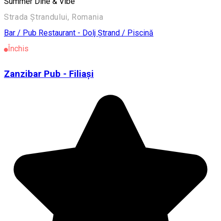
Summer Dine & Vibe
Strada Ştrandului, Romania
Bar / Pub
Restaurant - Dolj
Ștrand / Piscină
Închis
Zanzibar Pub - Filiași