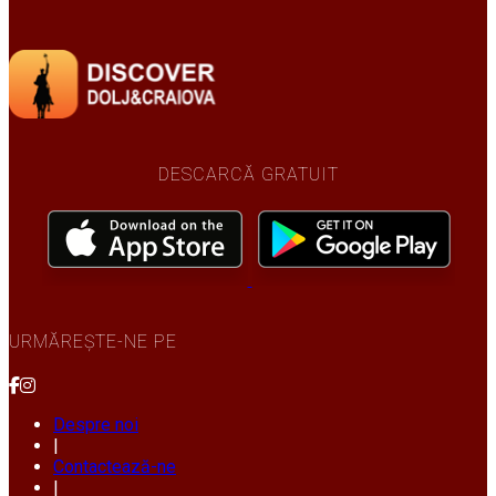
DESCARCĂ GRATUIT
URMĂREȘTE-NE PE
Despre noi
|
Contactează-ne
|