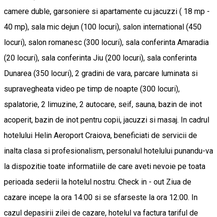
camere duble, garsoniere si apartamente cu jacuzzi ( 18 mp -
40 mp), sala mic dejun (100 locuri), salon international (450
locuri), salon romanesc (300 locuri), sala conferinta Amaradia
(20 locuri), sala conferinta Jiu (200 locuri), sala conferinta
Dunarea (350 locuri), 2 gradini de vara, parcare luminata si
supravegheata video pe timp de noapte (300 locuri),
spalatorie, 2 limuzine, 2 autocare, seif, sauna, bazin de inot
acoperit, bazin de inot pentru copii, jacuzzi si masaj. In cadrul
hotelului Helin Aeroport Craiova, beneficiati de servicii de
inalta clasa si profesionalism, personalul hotelului punandu-va
la dispozitie toate informatiile de care aveti nevoie pe toata
perioada sederii la hotelul nostru. Check in - out Ziua de
cazare incepe la ora 14:00 si se sfarseste la ora 12:00. In
cazul depasirii zilei de cazare, hotelul va factura tariful de