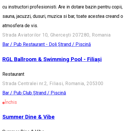
cu instructori profesionisti. Are in dotare bazin pentru copii,
sauna, jacuzzi, dusuri, muzica si bar, toate acestea creand o
atmosfera de vis.
Strada Aviatorilor 10, Ghercești 207280, Romania
Bar / Pub
Restaurant - Dolj
Ștrand / Piscină
RGL Ballroom & Swimming Pool - Filiași
Restaurant
Strada Centralei nr.2, Filiasi, Romania, 205300
Bar / Pub
Club
Ștrand / Piscină
Închis
Summer Dine & Vibe