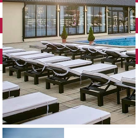
Închirieri auto
Închirieri biciclete
Taxi
Încărcare vehicule electrice
English