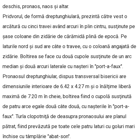
deschis, pronaos, naos şi altar.
Pridvorul, de formă dreptunghiulară, prezintă către vest o
arcătură cu cinci travei având arcuri în plin cintru, susţinute pe
şase coloane din zidărie de cărămidă plină de epocă. Pe
laturile nord şi sud are câte o travee, cu o coloană angajată de
zidărie. Boltirea se face cu două cupole susţinute de un arc
median şi două arcuri laterale cu naşteri în "port-a-faux".
Pronaosul dreptunghiular, dispus transversal bisericii are
dimensiunile interioare de 6.42 x 4.27 m şi o înălţime liberă
maximă de 7.20 m în cheie, boltirea fiind o cupolă susţinută
de patru arce egale două câte două, cu naşterile în "port-a-
faux". Turla clopotniţă de deasupra pronaosului are planul
pătrat, fiind prevăzută pe toate cele patru laturi cu goluri mari
închise cu tâmplărie "abat-son".