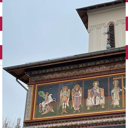
Închirieri auto
Închirieri biciclete
Taxi
Încărcare vehicule electrice
English