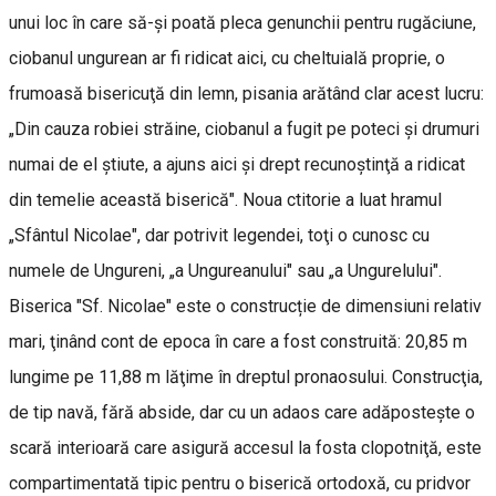
unui loc în care să-şi poată pleca genunchii pentru rugăciune,
ciobanul ungurean ar fi ridicat aici, cu cheltuială proprie, o
frumoasă bisericuţă din lemn, pisania arătând clar acest lucru:
„Din cauza robiei străine, ciobanul a fugit pe poteci şi drumuri
numai de el ştiute, a ajuns aici şi drept recunoştinţă a ridicat
din temelie această biserică". Noua ctitorie a luat hramul
„Sfântul Nicolae", dar potrivit legendei, toţi o cunosc cu
numele de Ungureni, „a Ungureanului" sau „a Ungurelului".
Biserica "Sf. Nicolae" este o construcție de dimensiuni relativ
mari, ţinând cont de epoca în care a fost construită: 20,85 m
lungime pe 11,88 m lăţime în dreptul pronaosului. Construcţia,
de tip navă, fără abside, dar cu un adaos care adăposteşte o
scară interioară care asigură accesul la fosta clopotniţă, este
compartimentată tipic pentru o biserică ortodoxă, cu pridvor