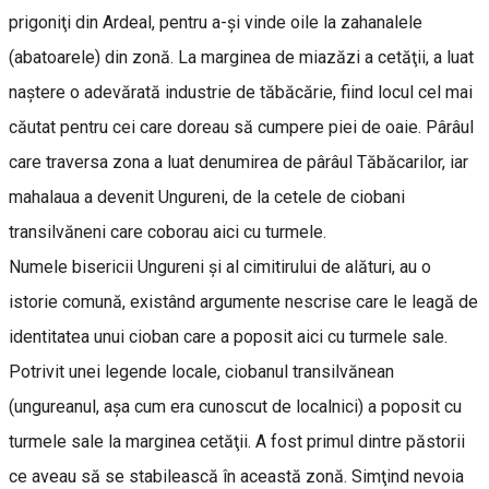
prigoniţi din Ardeal, pentru a-şi vinde oile la zahanalele
(abatoarele) din zonă. La marginea de miazăzi a cetăţii, a luat
naştere o adevărată industrie de tăbăcărie, fiind locul cel mai
căutat pentru cei care doreau să cumpere piei de oaie. Pârâul
care traversa zona a luat denumirea de pârâul Tăbăcarilor, iar
mahalaua a devenit Ungureni, de la cetele de ciobani
transilvăneni care coborau aici cu turmele.
Numele bisericii Ungureni şi al cimitirului de alături, au o
istorie comună, existând argumente nescrise care le leagă de
identitatea unui cioban care a poposit aici cu turmele sale.
Potrivit unei legende locale, ciobanul transilvănean
(ungureanul, aşa cum era cunoscut de localnici) a poposit cu
turmele sale la marginea cetăţii. A fost primul dintre păstorii
ce aveau să se stabilească în această zonă. Simţind nevoia