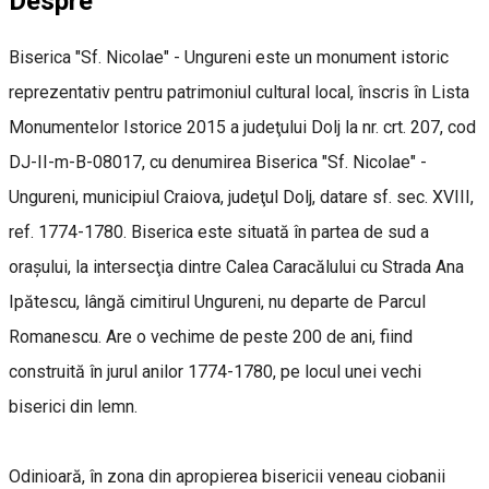
Despre
Biserica "Sf. Nicolae" - Ungureni este un monument istoric
reprezentativ pentru patrimoniul cultural local, înscris în Lista
Monumentelor Istorice 2015 a judeţului Dolj la nr. crt. 207, cod
DJ-II-m-B-08017, cu denumirea Biserica "Sf. Nicolae" -
Ungureni, municipiul Craiova, judeţul Dolj, datare sf. sec. XVIII,
ref. 1774-1780. Biserica este situată în partea de sud a
oraşului, la intersecţia dintre Calea Caracălului cu Strada Ana
Ipătescu, lângă cimitirul Ungureni, nu departe de Parcul
Romanescu. Are o vechime de peste 200 de ani, fiind
construită în jurul anilor 1774-1780, pe locul unei vechi
biserici din lemn.
Odinioară, în zona din apropierea bisericii veneau ciobanii