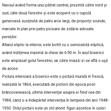
Naosul având forma unui pătrat central, prezintă către nord şi
sud, câte două ferestre şi este acoperit cu o cupolă
generoasă susţinută de patru arce largi, de proporţii scunde,
marcate în plan prin patru picioare de zidărie adosate
pereţilor.
Altarul eliptic la interior, este boltit cu o semicalotă eliptică,
având înălțimea maximă la cheie de 6.90 m. În axul bisericii
este amplasat golul ferestrei, iar către miază-zi se află o ușă
de acces.
Pictura interioară a bisericii este o pictură murală în frescă,
realizată la 1864, executată de pictorii din epoca post-
brâncovenească, ultima intervenţie asupra ei fiind cea din
1984, când s-a îndepărtat intervenţia în tempera din anii 1948-
1950. Stilul picturii este un stil atonit: figuri ascetice în culori