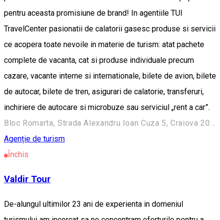
pentru aceasta promisiune de brand! In agentiile TUI
TravelCenter pasionatii de calatorii gasesc produse si servicii
ce acopera toate nevoile in materie de turism: atat pachete
complete de vacanta, cat si produse individuale precum
cazare, vacante interne si internationale, bilete de avion, bilete
de autocar, bilete de tren, asigurari de calatorie, transferuri,
inchiriere de autocare si microbuze sau serviciul „rent a car”.
Bloc Romarta, Strada Alexandru Ioan Cuza 5, Craiova 200734, Romania
Agenție de turism
Închis
Valdir Tour
De-alungul ultimilor 23 ani de experienta in domeniul
turismului am incercat sa ne concentram eforturile pentru a