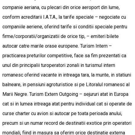
companie aeriana, cu plecari din orice aeroport din lume,
conform acreditarii I.A.T.A., la tarife speciale – negociate cu
companiile aeriene, oferind tarife si conditii speciale pentru
firme/corporatii/organizatii de orice tip, – emiteri bilete
autocar catre marile orase europene. Turism Intern –
practicarea preturilor competitive, face sa fim prezentati ca
unul din principalii turoperatori zonali in turismul intern
romanesc oferind vacante in intreaga tara, la munte, in statiuni
balneare, in pensiuni agroturistice si pe Litoralul romanesc al
Marii Negre. Turism Extern Outgoing – sejururi atat in Europa
cat si in lumea intreaga atat pentru individual cat si operate de
curse charter cu avion si autocar pe toata perioada anului,
precum si un numar record de destinatii exotice prin operatori
mondiali, fiind in masura sa oferim orice destinatie externa