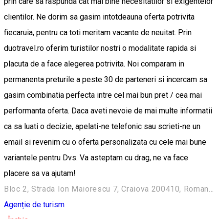
prin care sa raspunda cat mai bine necesitatilor si exigentelor
clientilor. Ne dorim sa gasim intotdeauna oferta potrivita
fiecaruia, pentru ca toti meritam vacante de neuitat. Prin
duotravel.ro oferim turistilor nostri o modalitate rapida si
placuta de a face alegerea potrivita. Noi comparam in
permanenta preturile a peste 30 de parteneri si incercam sa
gasim combinatia perfecta intre cel mai bun pret / cea mai
performanta oferta. Daca aveti nevoie de mai multe informatii
ca sa luati o decizie, apelati-ne telefonic sau scrieti-ne un
email si revenim cu o oferta personalizata cu cele mai bune
variantele pentru Dvs. Va asteptam cu drag, ne va face
placere sa va ajutam!
Bloc 2, Strada Ion Maiorescu 7, Craiova 200410, Romania
Agenție de turism