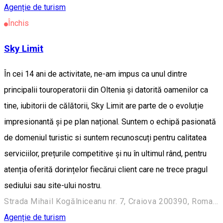
Agenție de turism
Închis
Sky Limit
În cei 14 ani de activitate, ne-am impus ca unul dintre
principalii touroperatorii din Oltenia și datorită oamenilor ca
tine, iubitorii de călătorii, Sky Limit are parte de o evoluție
impresionantă și pe plan național. Suntem o echipă pasionată
de domeniul turistic si suntem recunoscuți pentru calitatea
serviciilor, prețurile competitive și nu în ultimul rând, pentru
atenția oferită dorințelor fiecărui client care ne trece pragul
sediului sau site-ului nostru.
Strada Mihail Kogălniceanu nr. 7, Craiova 200390, Romania
Agenție de turism