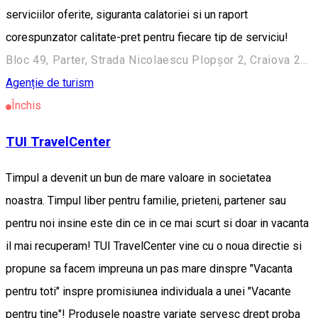
serviciilor oferite, siguranta calatoriei si un raport
corespunzator calitate-pret pentru fiecare tip de serviciu!
Bloc 49, Parter, Strada Nicolaescu Plopşor 2, Craiova 200733, Romania
Agenție de turism
Închis
TUI TravelCenter
Timpul a devenit un bun de mare valoare in societatea
noastra. Timpul liber pentru familie, prieteni, partener sau
pentru noi insine este din ce in ce mai scurt si doar in vacanta
il mai recuperam! TUI TravelCenter vine cu o noua directie si
propune sa facem impreuna un pas mare dinspre "Vacanta
pentru toti" inspre promisiunea individuala a unei "Vacante
pentru tine"! Produsele noastre variate servesc drept proba