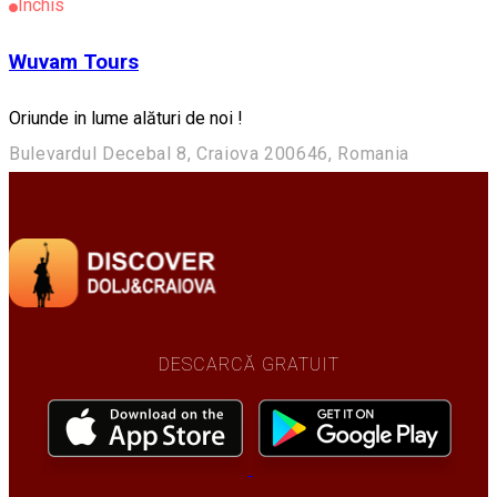
Închis
Wuvam Tours
Oriunde in lume alături de noi !
Bulevardul Decebal 8, Craiova 200646, Romania
DESCARCĂ GRATUIT