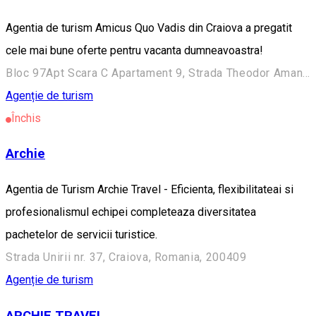
Agentia de turism Amicus Quo Vadis din Craiova a pregatit
cele mai bune oferte pentru vacanta dumneavoastra!
Bloc 97Apt Scara C Apartament 9, Strada Theodor Aman 7, Craiova 200389, Romania
Agenție de turism
Închis
Archie
Agentia de Turism Archie Travel - Eficienta, flexibilitateai si
profesionalismul echipei completeaza diversitatea
pachetelor de servicii turistice.
Strada Unirii nr. 37, Craiova, Romania, 200409
Agenție de turism
ARCHIE TRAVEL