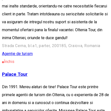
mai inalte standarde, orientandu-ne catre necesitatile fiecarui
client in parte. Tratam intotdeauna cu seriozitate solicitarile si
va asiguram de intregul nostru suport si asistenta de la
momentul ofertarii pana la finalul vacantei. Oltenia Tour, din
inima Olteniei, oriunde te duce gandul!
Strada Cerna, bl.a1, parter, 200185, Craiova, Romania
Agenție de turism
Închis
Palace Tour
Din 1991. Mereu alaturi de tine! Palace Tour este printre
primele agentii de turism din Oltenia, cu o experienta de 28 de
ani in domeniu si a cunoscut o continua dezvoltare si
imbunatatire a serviciilor oferite. Misiunea Palace Tour este