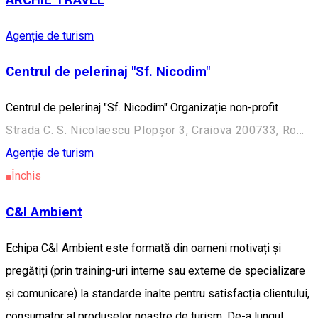
Agenție de turism
Centrul de pelerinaj "Sf. Nicodim"
Centrul de pelerinaj "Sf. Nicodim" Organizație non-profit
Strada C. S. Nicolaescu Plopșor 3, Craiova 200733, Romania
Agenție de turism
Închis
C&I Ambient
Echipa C&I Ambient este formată din oameni motivați și
pregătiți (prin training-uri interne sau externe de specializare
și comunicare) la standarde înalte pentru satisfacția clientului,
consumator al produselor noastre de turism. De-a lungul